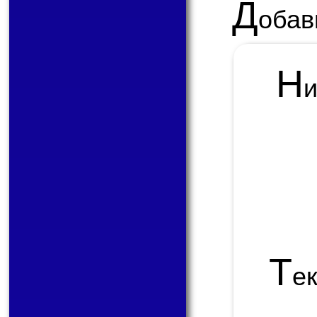
Д
обав
Н
Т
е