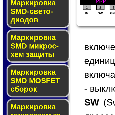
Маркировка
1
2
3
SMD-све­то­
IN
SW
GN
дио­дов
Мар­ки­ров­ка
включ
SMD мик­рос­
хем защиты
едини
Мар­ки­ров­ка
включа
SMD MOSFET
- выкл
сбо­рок
SW
(Sw
Мар­ки­ров­ка