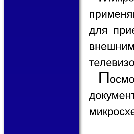
применя
для при
внешним
телевизо
П
ос
докум
микросх