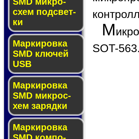
SMD мик­ро­
схем под­свет­
контролл
ки
М
икр
Маркировка
SOT-563
SMD клю­чей
USB
Маркировка
SMD мик­рос­
хем за­ряд­ки
Маркировка
SMD ком­по­