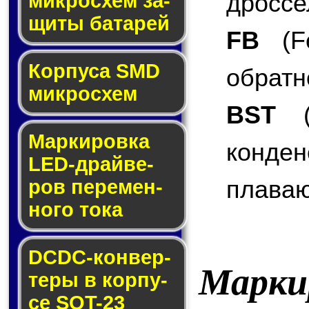
дроссе
мик­ро­схем за­
щи­ты ба­та­рей
FB
(Fe
Корпуса SMD
обратн
мик­ро­схем
BST
(B
Маркировка
конде
LED-драй­ве­
плаваю
ров пе­ре­мен­
но­го то­ка
DCDC-кон­вер­
Марки
те­ры в кор­пу­
се SOT-23