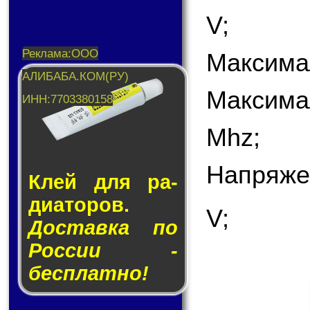
V;
Максима
Максима
Mhz;
Напряже
Клей для ра­
ди­а­то­ров.
V;
Доставка по
России -
бесплатно!