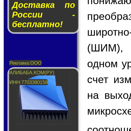
пони
Доставка по
России -
преобр
бесплатно!
широтн
(ШИМ),
одном у
счет из
на вых
микросх
соотнош