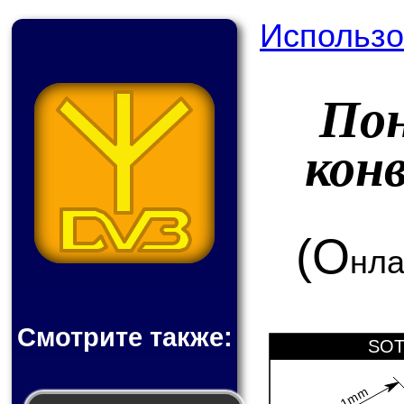
Использо
По
кон
(О
нла
Смотрите также:
SOT