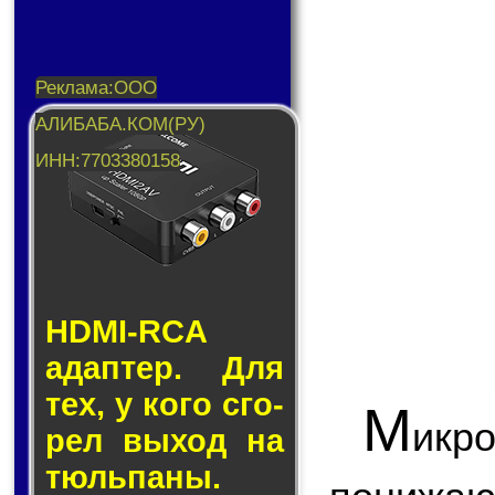
HDMI-RCA
адап­тер. Для
тех, у кого сго­
М
икр
рел вы­ход на
тюль­па­ны.