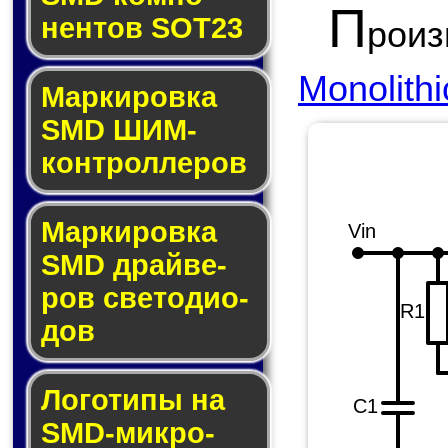
П
нен­тов SOT23
рои
Monolith
Маркировка
SMD ШИМ-
кон­трол­ле­ров
Маркировка
Vin
SMD драй­ве­
ров све­то­ди­о­
R1
дов
Логотипы на
C1
SMD-мик­ро­