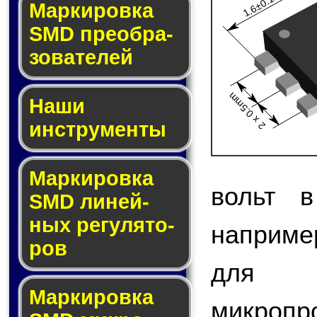
1.6±0.1mm
Мар­ки­ров­ка
SMD пре­об­ра­
зо­ва­те­лей
2 x 0.5mm
Наши
инструменты
Маркировка
вольт в
SMD ли­ней­
ных ре­гу­ля­то­
наприме
ров
для 
Маркировка
микро