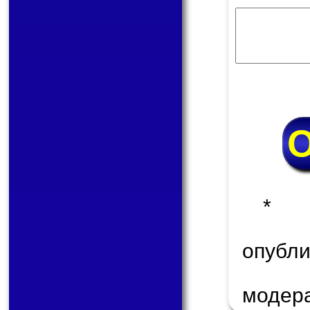
* 
опуб
модер