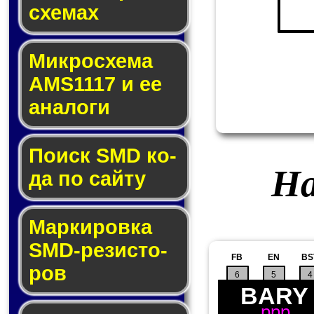
схе­мах
Микросхема
AMS1117 и ее
ана­ло­ги
Поиск SMD ко­
На
да по сай­ту
Маркировка
SMD-ре­зис­то­
FB
EN
BS
ров
6
5
4
BARY
ppp