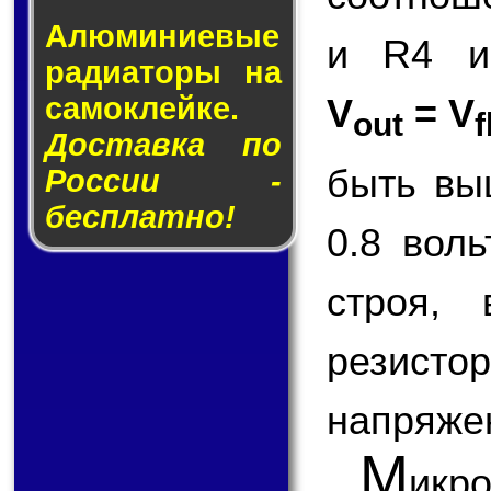
Алюминие­вые
и R4 и
ра­ди­а­то­ры на
V
= V
са­мо­клей­ке.
out
f
Доставка по
быть вы
России -
бесплатно!
0.8 вол
строя,
резисто
напряже
М
икр