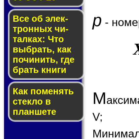
p
Все об элек­
- номе
трон­ных чи­
тал­ках: Что
выб­рать, как
по­чи­нить, где
брать кни­ги
Как по­ме­нять
М
аксим
стек­ло в
планшете
V;
Минимал