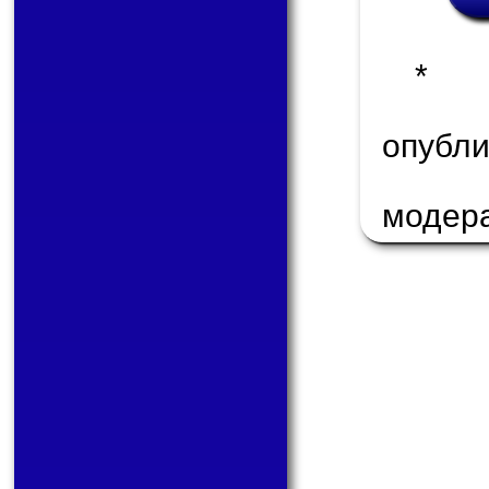
* 
опуб
модер