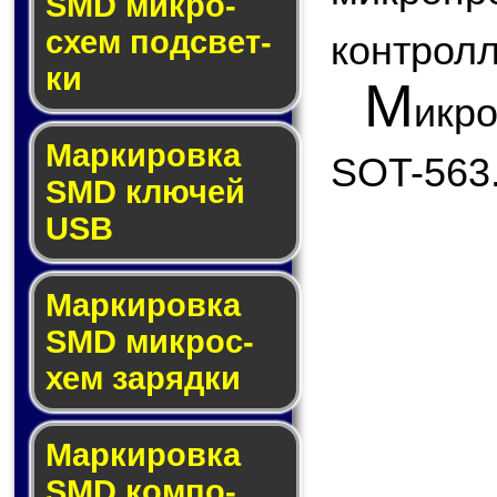
SMD мик­ро­
схем под­свет­
контролл
ки
М
икр
Маркировка
SOT-563
SMD клю­чей
USB
Маркировка
SMD мик­рос­
хем за­ряд­ки
Маркировка
SMD ком­по­