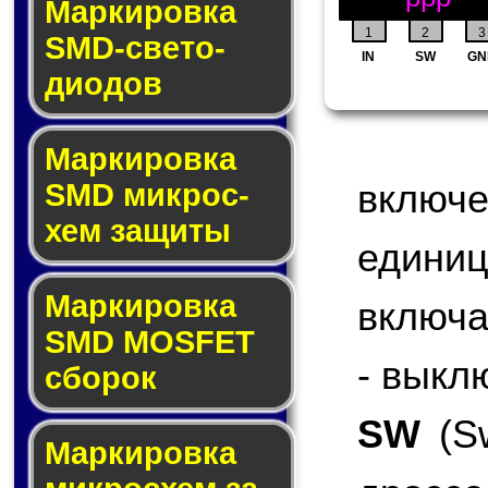
Маркировка
1
2
3
SMD-све­то­
IN
SW
GN
дио­дов
Мар­ки­ров­ка
включ
SMD мик­рос­
хем защиты
едини
Мар­ки­ров­ка
включа
SMD MOSFET
- выкл
сбо­рок
SW
(Sw
Мар­ки­ров­ка