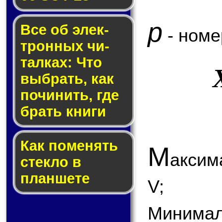
p
Все об элек­
- номе
трон­ных чи­
тал­ках: Что
выб­рать, как
по­чи­нить, где
брать кни­ги
Как по­ме­нять
М
аксим
стек­ло в
планшете
V;
Минимал