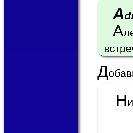
A
d
А
л
встре
Д
обав
Н