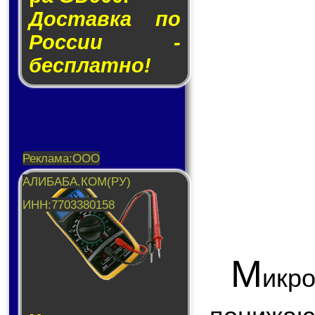
Доставка по
России -
бесплатно!
М
икр