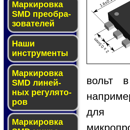
1.6±0.1mm
Мар­ки­ров­ка
SMD пре­об­ра­
зо­ва­те­лей
2 x 0.5mm
Наши
инструменты
Маркировка
вольт в
SMD ли­ней­
ных ре­гу­ля­то­
наприме
ров
для 
Маркировка
микро