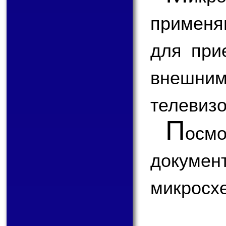
применя
для при
внешним
телевизо
П
ос
докум
микросх