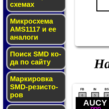
схе­мах
Микросхема
AMS1117 и ее
ана­ло­ги
Поиск SMD ко­
На
да по сай­ту
Маркировка
SMD-ре­зис­то­
FB
IN
BS
ров
6
5
4
AUCY
ppp