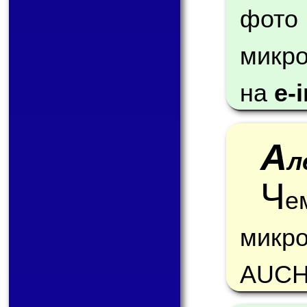
фот
микр
на
e-
А
л
Ч
е
микро
AUCH.