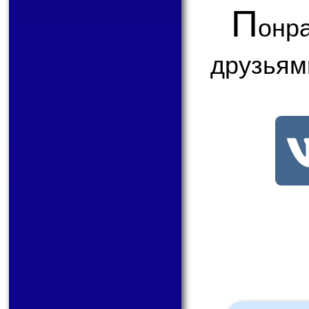
П
онр
друзьям