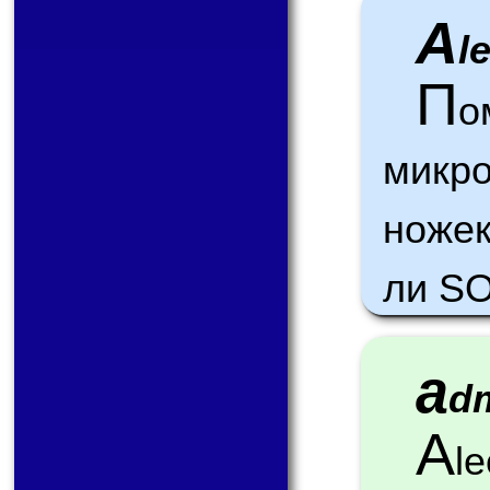
A
l
П
микр
ножек
ли S
a
d
A
l