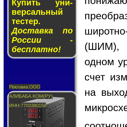
пони
Купить уни­
вер­саль­ный
преобр
тес­тер.
широтн
Доставка по
России -
(ШИМ),
бесплатно!
одном у
счет из
на вых
микросх
соотнош