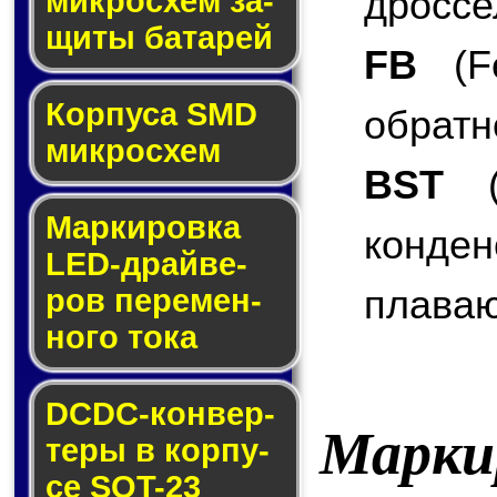
дроссе
мик­ро­схем за­
щи­ты ба­та­рей
FB
(Fe
Корпуса SMD
обратн
мик­ро­схем
BST
(B
Маркировка
конде
LED-драй­ве­
плаваю
ров пе­ре­мен­
но­го то­ка
DCDC-кон­вер­
Марки
те­ры в кор­пу­
се SOT-23