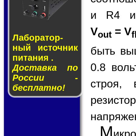
и R4 и
V
= V
out
f
Лаборатор­
ный ис­точ­ник
быть вы
пи­та­ния .
0.8 вол
Доставка по
России -
строя,
бесплатно!
резисто
напряже
М
икр