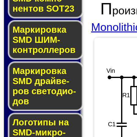
П
нен­тов SOT23
рои
Monolith
Маркировка
SMD ШИМ-
кон­трол­ле­ров
Маркировка
Vin
SMD драй­ве­
ров све­то­ди­о­
R1
дов
Логотипы на
C1
SMD-мик­ро­