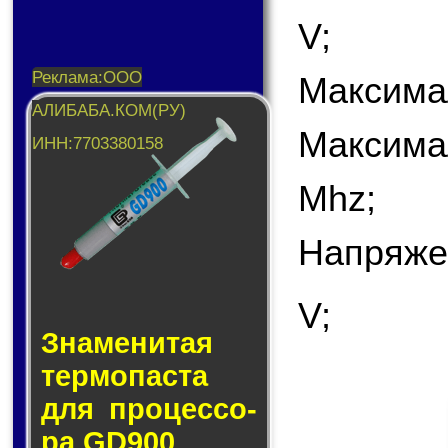
V;
Максима
Максима
Mhz;
Напряже
V;
Знаменитая
тер­мо­пас­та
для про­цес­со­
ра GD900.