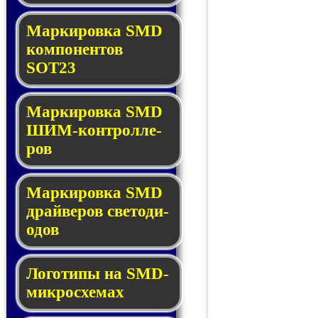
Маркировка SMD
ком­по­нен­тов
SOT23
Маркировка SMD
ШИМ-кон­трол­ле­
ров
Маркировка SMD
драй­ве­ров све­то­ди­
о­дов
Логотипы на SMD-
мик­ро­схе­мах