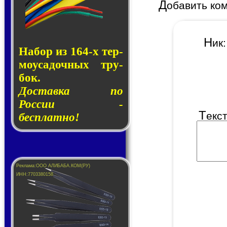
Д
обавить ко
Н
и
Набор из 164-х тер­
мо­у­са­доч­ных тру­
бок.
Доставка по
России -
Т
екс
бесплатно!