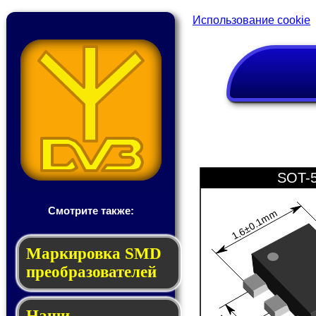
Использование cookie
SOT-
Смотрите также:
1.6±0.1mm
Мар­ки­ров­ка SMD
пре­об­ра­зо­ва­те­лей
Наши