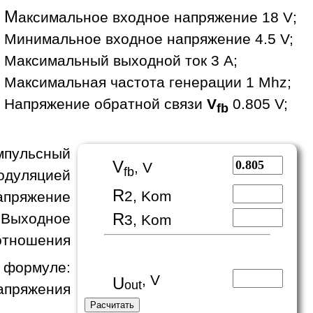
М
аксимальное входное напряжение 18 V;
Минимальное входное напряжение 4.5 V;
Максимальный выходной ток 3 A;
Максимальная частота генерации 1 Mhz;
Напряжение обратной связи
V
0.805 V;
fb
пульсный
V
, V
fb
одуляцией
R
2, Kom
апряжение
R
 Выходное
3, Kom
отношения
формуле:
, V
U
out
апряжения