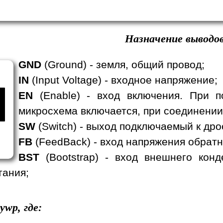
Назначение выводов
GND
(Ground) - земля, общий провод;
IN
(Input Voltage) - входное напряжение;
EN
(Enable) - вход включения. При п
микросхема включается, при соединении
SW
(Switch) - выход подключаемый к дро
FB
(FeedBack) - вход напряжения обратн
BST
(Bootstrap) - вход внешнего кон
тания;
ywp, где: