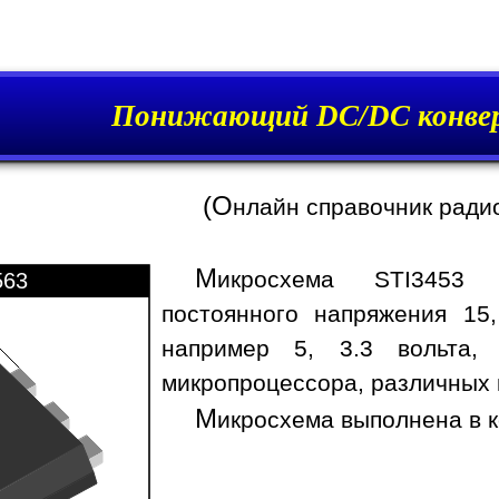
Понижающий DC/DC конвер
(О
нлайн справочник ради
М
икросхема STI3453 
563
постоянного напряжения 15
например 5, 3.3 вольта,
микропроцессора, различных 
М
икросхема выполнена в 