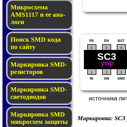
Микросхема
AMS1117 и ее ана­
ло­ги
Поиск SMD ко­да
FB
EN
BST
по сай­ту
6
5
4
SC3
ywp
Маркировка SMD-
ре­зис­то­ров
1
2
3
IN
SW
GND
Маркировка SMD-
све­то­дио­дов
источника пи
Мар­ки­ров­ка SMD
Маркировка:
SC3
мик­рос­хем защиты