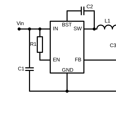
C2
L1
Vin
BST
IN
SW
R1
C
EN
FB
C1
GND