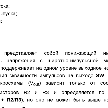
уска;
ыпуска;
;
а представляет собой понижающий им
ль напряжения с широтно-импульсной м
 поддерживает на одном уровне выходное н
ния скважности импульсов на выходе
SW
.
кросхемы (V
) зависит только от со
out
зисторов R2 и R3 и определяется по 
 + R2/R3)
, но оно не может быть выше н