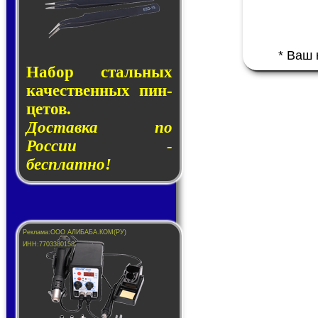
* Ваш
Набор сталь­ных
ка­чест­вен­ных пин­
це­тов.
Доставка по
России -
бесплатно!