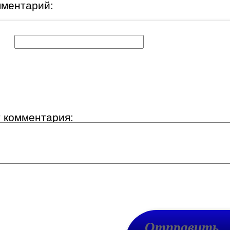
мментарий:
к:
т комментария: