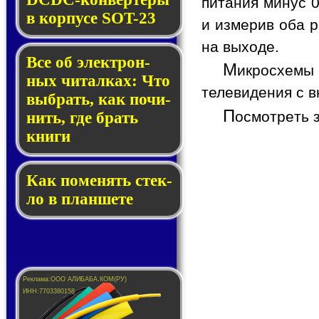
питания минус 0
в кор­пу­се SOT-23
и измерив оба р
на выходе.
Все об элек­трон­
М
икросхемы
ных чи­тал­ках: Что
телевидения с в
выб­рать, как по­чи­
П
осмотреть 
нить, где брать
кни­ги
Как по­ме­нять стек­
ло в планшете