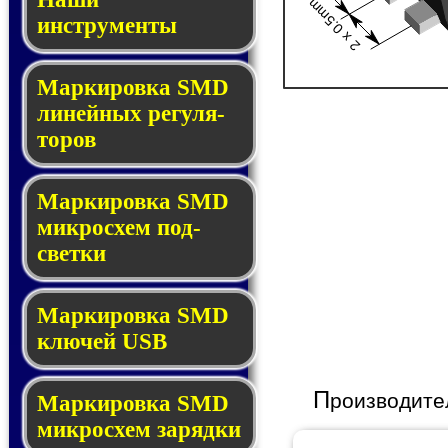
2 x 0.5mm
инструменты
Маркировка SMD
ли­ней­ных ре­гу­ля­
то­ров
Маркировка SMD
мик­ро­схем под­
свет­ки
Маркировка SMD
клю­чей USB
П
роизводите
Маркировка SMD
мик­рос­хем за­ряд­ки