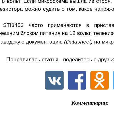
.8 вольт. Если микросхема вышла из строя,
езистора можно судить о том, какое напря
 STI3453 часто применяются в пристав
нешним блоком питания на 12 вольт, телевиз
заводскую документацию
(Datasheet)
на мик
П
онравилась статья - поделитесь с друзь
Комментарии: