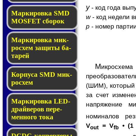
y
- код года вып
Мар­ки­ров­ка SMD
w
- код недели в
MOSFET сбо­рок
p
- номер партии
Мар­ки­ров­ка мик­
ро­схем за­щи­ты ба­
та­рей
М
икросхем
Корпуса SMD мик­
преобразовате
ро­схем
(ШИМ), который
за счет измене
Маркировка LED-
напряжение ми
драй­ве­ров пе­ре­
номиналов ре
мен­но­го то­ка
V
= V
• (1
out
fb
DCDC-кон­вер­те­ры