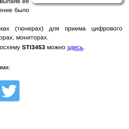
 выпаяв ее
жение было
ках (тюнерах) для приема цифрового
орах, мониторах.
росхему
STI3453
можно
здесь
.
ями: