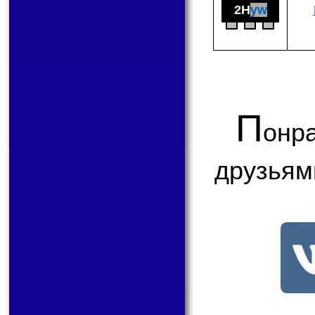
2H
yw
П
онр
друзьям