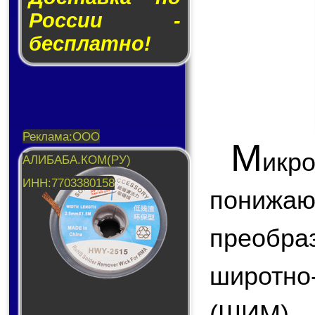
России -
бесплатно!
М
икр
пони
преобр
широтн
(ШИМ),