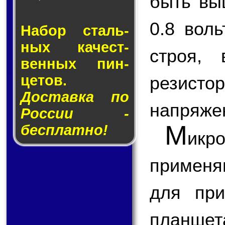
быть вы
0.8 вол
Набор сталь­
ных ка­чест­
строя,
вен­ных пин­
це­тов.
резисто
Доставка по
напряже
России -
М
бесплатно!
икр
применя
для при
планш