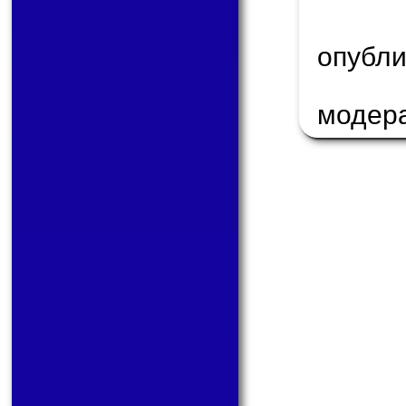
опуб
модер