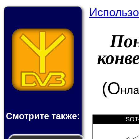
Использо
По
конв
(О
нла
Смотрите также:
SOT-