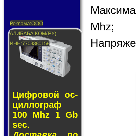
Максима
Mhz;
Напряже
Циф­ро­вой ос­
цил­лог­раф
100 Mhz 1 Gb
sec.
Доставка по