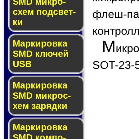
SMD мик­ро­
схем под­свет­
флеш
ки
контролл
М
Маркировка
икр
SMD клю­чей
SOT-23-5
USB
Маркировка
SMD мик­рос­
хем за­ряд­ки
Маркировка
SMD ком­по­