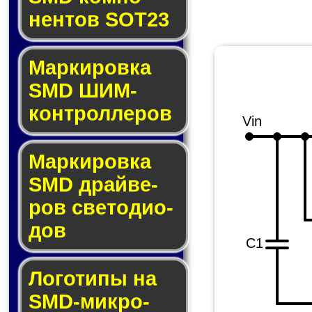
нен­тов SOT23
Маркировка
SMD ШИМ-
кон­трол­ле­ров
Vin
Маркировка
SMD драй­ве­
ров све­то­ди­о­
дов
C1
Логотипы на
SMD-мик­ро­