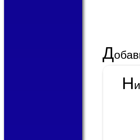
Д
обав
Н