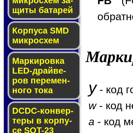
FB
(Fe
мик­ро­схем за­
щи­ты ба­та­рей
обратн
Корпуса SMD
мик­ро­схем
Марки
Маркировка
LED-драй­ве­
ров пе­ре­мен­
y
- код г
но­го то­ка
w
- код 
DCDC-кон­вер­
a
- код м
те­ры в кор­пу­
се SOT-23