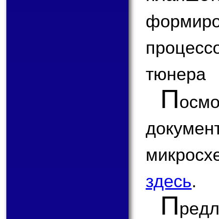
формир
процесс
тюнера
П
ос
докум
микро
здесь
.
П
ред