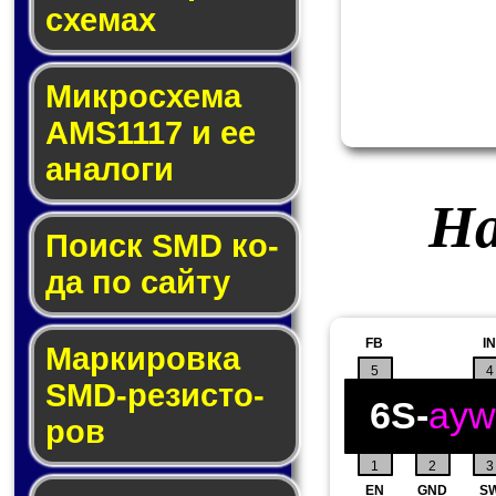
схе­мах
Микросхема
AMS1117 и ее
ана­ло­ги
На
Поиск SMD ко­
да по сай­ту
FB
IN
Маркировка
5
4
SMD-ре­зис­то­
6S-
ayw
ров
1
2
3
EN
GND
S