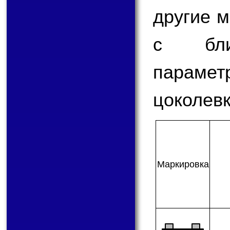
другие 
с бли
парам
цоколевк
Мар­ки­ров­ка