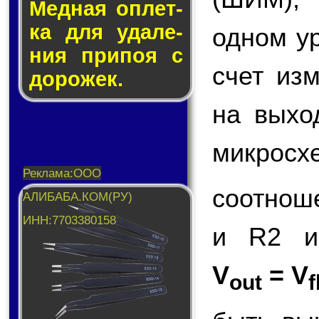
Медная оп­лет­
ка для уда­ле­
одном у
ния при­поя с
счет из
до­ро­жек.
на вых
микросх
соотнош
и R2 и
V
= V
out
f