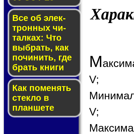
Хара
Все об элек­
трон­ных чи­
тал­ках: Что
выб­рать, как
М
по­чи­нить, где
аксим
брать кни­ги
V;
Как по­ме­нять
Минимал
стек­ло в
планшете
V;
Максима