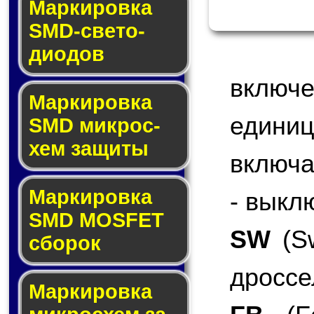
Маркировка
SMD-све­то­
дио­дов
включ
Мар­ки­ров­ка
едини
SMD мик­рос­
хем защиты
включа
Мар­ки­ров­ка
- выкл
SMD MOSFET
SW
(Sw
сбо­рок
дроссе
Мар­ки­ров­ка