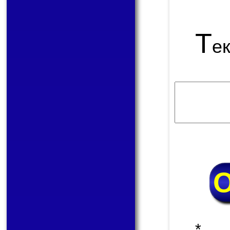
Т
е
* 