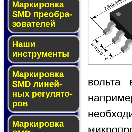
2.8±0.3mm
Мар­ки­ров­ка
SMD пре­об­ра­
зо­ва­те­лей
Наши
2 x 0.95mm
инструменты
Маркировка
вольта 
SMD ли­ней­
ных ре­гу­ля­то­
наприме
ров
необход
Маркировка
микроп