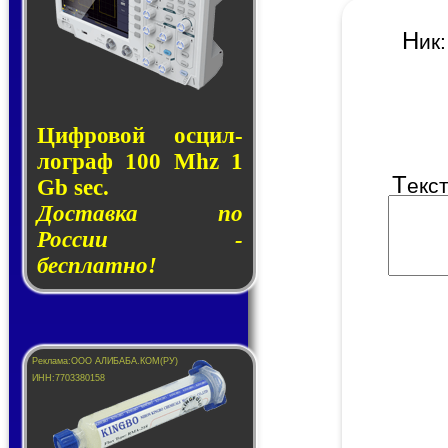
Н
и
Циф­ро­вой ос­цил­
лог­раф 100 Mhz 1
Т
екс
Gb sec.
Доставка по
России -
бесплатно!