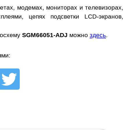
тах, модемах, мониторах и телевизорах,
сплеями, цепях подсветки LCD-экранов,
росхему
SGM66051-ADJ
можно
здесь
.
ями: