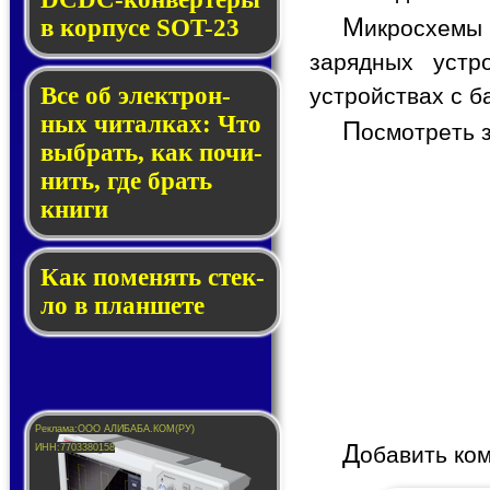
М
в кор­пу­се SOT-23
икросхемы 
зарядных устр
Все об элек­трон­
устройствах с 
ных чи­тал­ках: Что
П
осмотреть 
выб­рать, как по­чи­
нить, где брать
кни­ги
Как по­ме­нять стек­
ло в планшете
Д
обавить ко