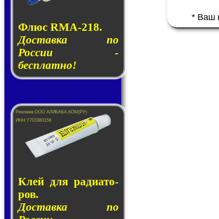
* Ваш
Флюс RMA-218.
Доставка по
России -
бесплатно!
Клей для ра­ди­а­то­
ров.
Доставка по