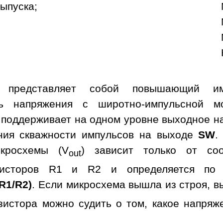
выпуска;
а представляет собой повышающий им
ль напряжения с широтно-импульсной м
 поддерживает на одном уровне выходное н
ния скважности импульсов на выходе
SW
.
кросхемы (V
) зависит только от со
out
зисторов R1 и R2 и определяется по 
 R1/R2)
. Если микросхема вышла из строя, в
зистора можно судить о том, какое напряж