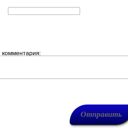
к:
т комментария: