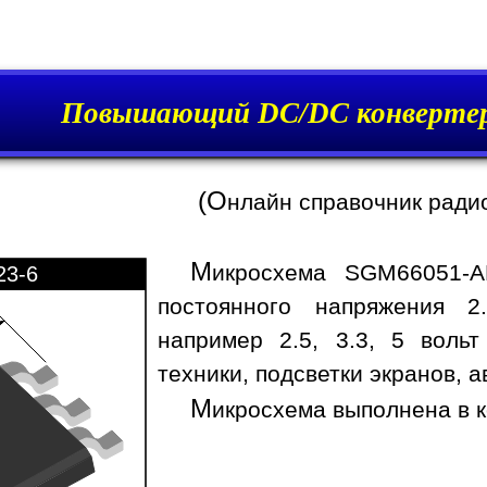
Повышающий DC/DC конверте
(О
нлайн справочник ради
М
икросхема SGM66051-A
23-6
постоянного напряжения 2
например 2.5, 3.3, 5 воль
техники, подсветки экранов, а
М
икросхема выполнена в к