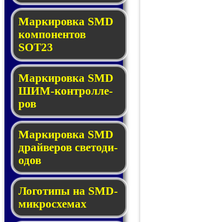
Маркировка SMD
ком­по­нен­тов
SOT23
Маркировка SMD
ШИМ-кон­трол­ле­
ров
Маркировка SMD
драй­ве­ров све­то­ди­
о­дов
Логотипы на SMD-
мик­ро­схе­мах