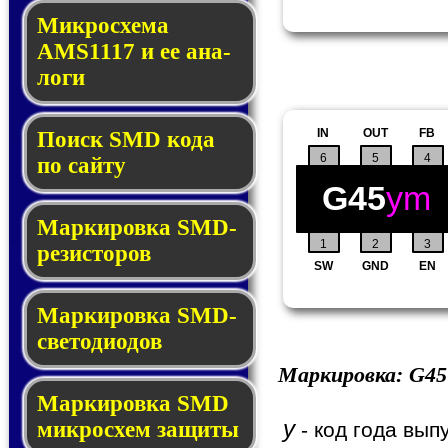
Микросхема
AMS1117 и ее ана­
ло­ги
IN
OUT
FB
Поиск SMD ко­да
6
5
4
по сай­ту
G45
ym
Маркировка SMD-
1
2
3
ре­зис­то­ров
SW
GND
EN
Маркировка SMD-
све­то­дио­дов
Маркировка:
G45
Мар­ки­ров­ка SMD
y
мик­рос­хем защиты
- код года вып