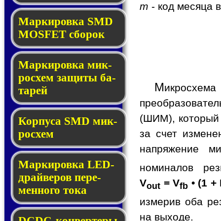
m
- код месяца 
Мар­ки­ров­ка SMD
MOSFET сбо­рок
Мар­ки­ров­ка мик­
ро­схем за­щи­ты ба­
М
икросхем
та­рей
преобразовате
(ШИМ), который
Корпуса SMD мик­
за счет измене
ро­схем
напряжение ми
Маркировка LED-
номиналов ре
драй­ве­ров пе­ре­
V
= V
• (1 +
out
fb
мен­но­го то­ка
измерив оба ре
на выходе.
DCDC-кон­вер­те­ры