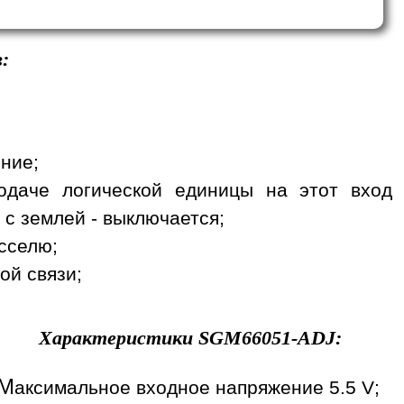
:
ение;
одаче логической единицы на этот вход
 с землей - выключается;
сселю;
ой связи;
Характеристики
SGM66051-ADJ
:
М
аксимальное входное напряжение 5.5 V;