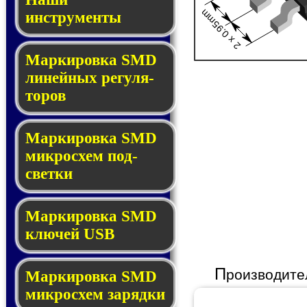
2 x 0.95mm
инструменты
Маркировка SMD
ли­ней­ных ре­гу­ля­
то­ров
Маркировка SMD
мик­ро­схем под­
свет­ки
Маркировка SMD
клю­чей USB
П
роизводите
Маркировка SMD
мик­рос­хем за­ряд­ки