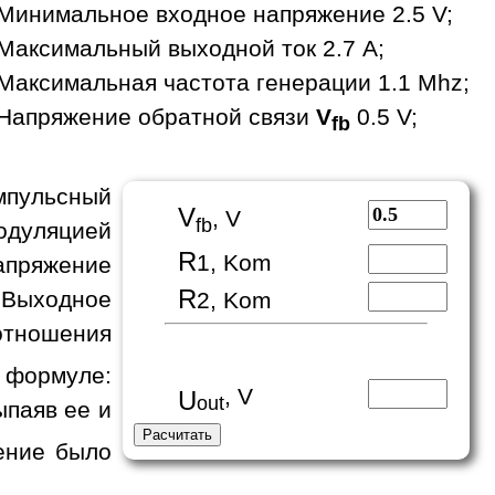
Минимальное входное напряжение 2.5 V;
Максимальный выходной ток 2.7 A;
Максимальная частота генерации 1.1 Mhz;
Напряжение обратной связи
V
0.5 V;
fb
пульсный
V
, V
fb
одуляцией
R
1, Kom
апряжение
R
 Выходное
2, Kom
отношения
формуле:
, V
U
out
ыпаяв ее и
ение было