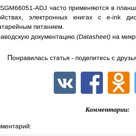
SGM66051-ADJ часто применяются в планше
ойствах, электронных книгах с e-ink ди
батарейным питанием.
заводскую документацию
(Datasheet)
на мик
П
онравилась статья - поделитесь с друзь
Комментарии:
мментарий: