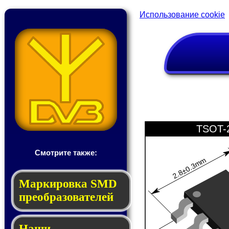
Использование cookie
TSOT-
Смотрите также:
2.8±0.3mm
Мар­ки­ров­ка SMD
пре­об­ра­зо­ва­те­лей
Наши