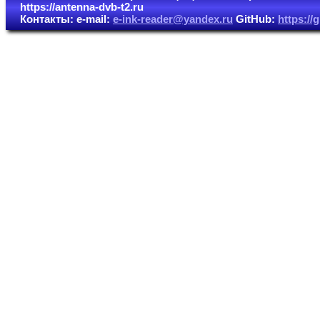
https://antenna-dvb-t2.ru
Контакты: e-mail:
e-ink-reader@yandex.ru
GitHub:
https:/