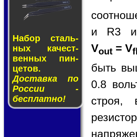
соотнош
и R3 и
Набор сталь­
V
= V
ных ка­чест­
out
f
вен­ных пин­
быть вы
це­тов.
Доставка по
0.8 вол
России -
бесплатно!
строя,
резисто
напряже