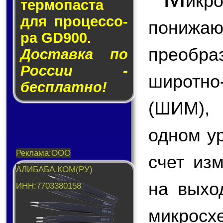
икр
тер­мо­пас­та
для про­цес­со­
пони
ра GD900.
преобр
Доставка по
России -
широтн
бесплатно!
(ШИМ),
одном у
счет из
на вых
микросх