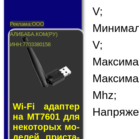
V;
Минимал
V;
Максима
Максима
Mhz;
Wi-Fi адап­тер
Напряже
на MT7601 для
не­ко­то­рых мо­
де­лей прис­та­