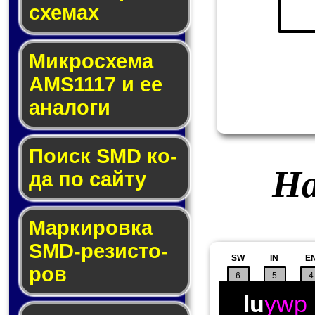
схе­мах
Микросхема
AMS1117 и ее
ана­ло­ги
Поиск SMD ко­
На
да по сай­ту
Маркировка
SMD-ре­зис­то­
SW
IN
E
ров
6
5
4
lu
ywp