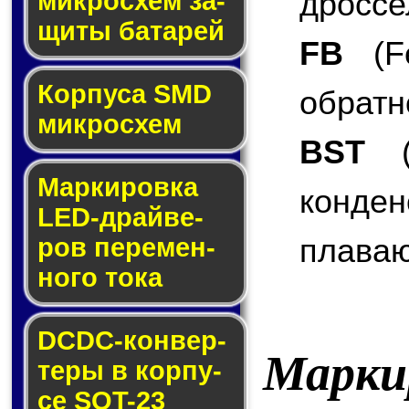
дроссе
мик­ро­схем за­
щи­ты ба­та­рей
FB
(Fe
Корпуса SMD
обратн
мик­ро­схем
BST
(B
Маркировка
конде
LED-драй­ве­
плаваю
ров пе­ре­мен­
но­го то­ка
DCDC-кон­вер­
Марки
те­ры в кор­пу­
се SOT-23