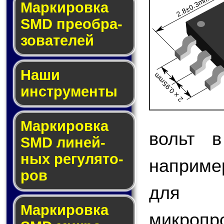
2.8±0.3mm
Мар­ки­ров­ка
SMD пре­об­ра­
зо­ва­те­лей
Наши
2 x 0.95mm
инструменты
Маркировка
вольт в
SMD ли­ней­
ных ре­гу­ля­то­
наприме
ров
для 
Маркировка
микро