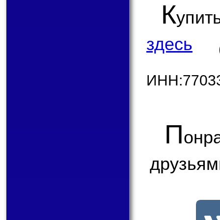
К
упит
здесь
ИНН:7703
П
онр
друзьям