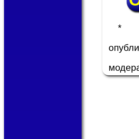
* 
опуб
модер