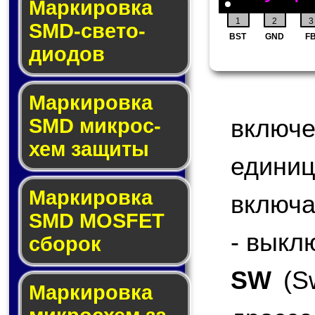
Маркировка
1
2
3
SMD-све­то­
BST
GND
F
дио­дов
Мар­ки­ров­ка
включ
SMD мик­рос­
хем защиты
едини
Мар­ки­ров­ка
включа
SMD MOSFET
- выкл
сбо­рок
SW
(Sw
Мар­ки­ров­ка