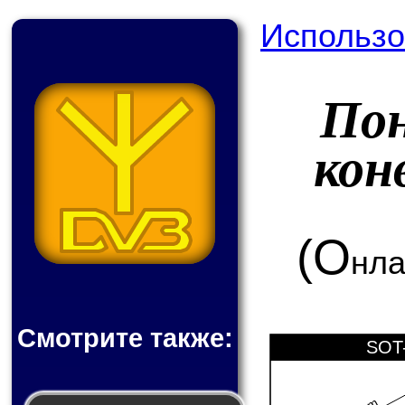
Использо
По
кон
(О
нла
Смотрите также:
SOT-