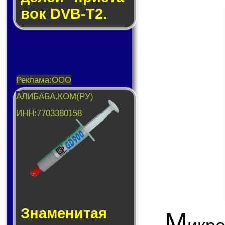
вок DVB-T2.
Знаменитая
М