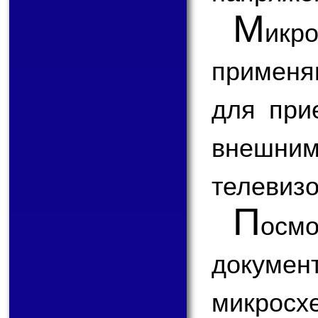
М
икр
применя
для при
внешним
телевизо
П
ос
докум
микросх