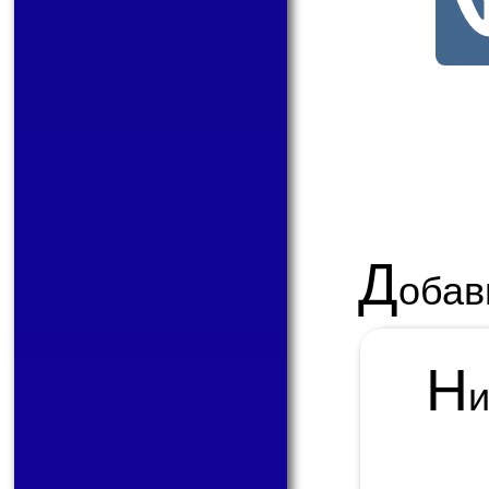
Д
обав
Н