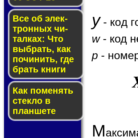
y
Все об элек­
- код г
трон­ных чи­
w
- код 
тал­ках: Что
выб­рать, как
p
- номер
по­чи­нить, где
брать кни­ги
Как по­ме­нять
стек­ло в
планшете
М
аксим