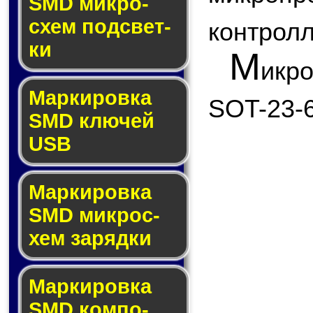
SMD мик­ро­
схем под­свет­
контролл
ки
М
икр
Маркировка
SOT-23-6
SMD клю­чей
USB
Маркировка
SMD мик­рос­
хем за­ряд­ки
Маркировка
SMD ком­по­