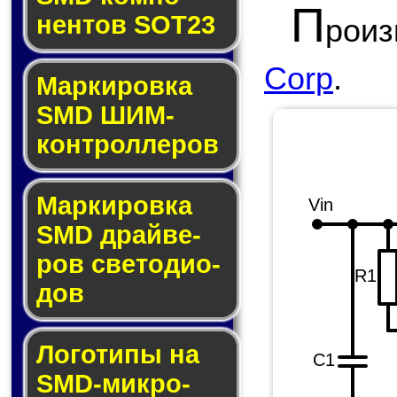
П
нен­тов SOT23
роиз
Corp
.
Маркировка
SMD ШИМ-
кон­трол­ле­ров
Маркировка
Vin
SMD драй­ве­
ров све­то­ди­о­
R1
дов
Логотипы на
C1
SMD-мик­ро­