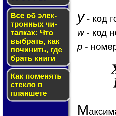
y
Все об элек­
- код г
трон­ных чи­
w
- код 
тал­ках: Что
выб­рать, как
p
- номер
по­чи­нить, где
брать кни­ги
Как по­ме­нять
стек­ло в
планшете
М
аксим