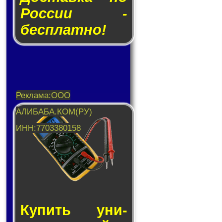
России -
бесплатно!
Купить уни­