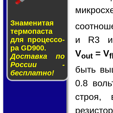
микросх
Знаменитая
соотнош
тер­мо­пас­та
и R3 и
для про­цес­со­
ра GD900.
V
= V
out
f
Доставка по
России -
быть вы
бесплатно!
0.8 вол
строя,
резисто