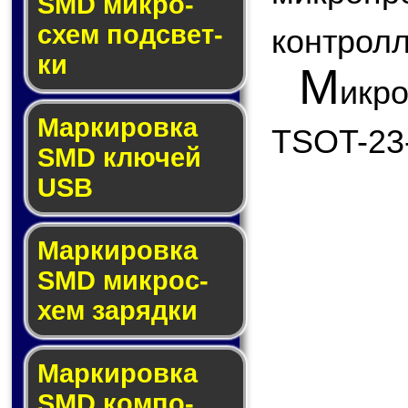
SMD мик­ро­
схем под­свет­
контролл
ки
М
икр
Маркировка
TSOT-23
SMD клю­чей
USB
Маркировка
SMD мик­рос­
хем за­ряд­ки
Маркировка
SMD ком­по­