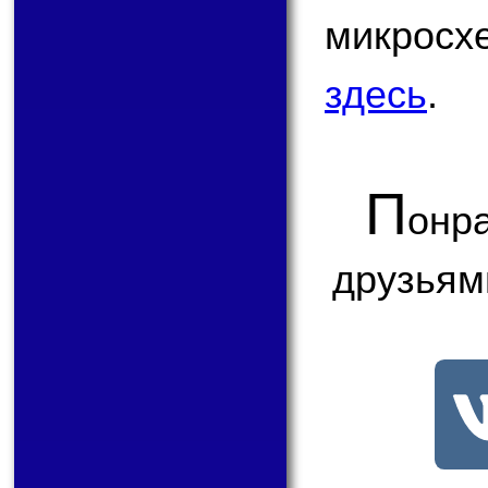
микрос
здесь
.
П
онр
друзьям