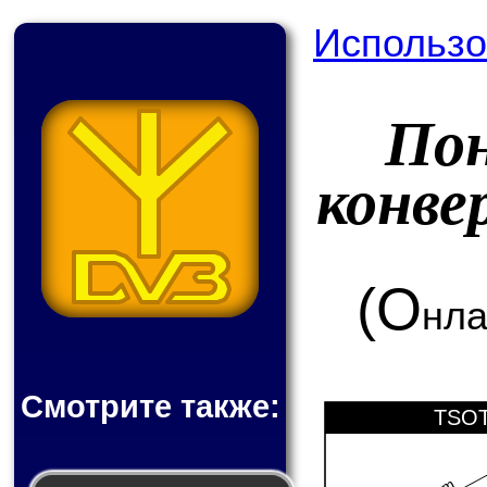
Использо
По
конв
(О
нла
Смотрите также:
TSOT