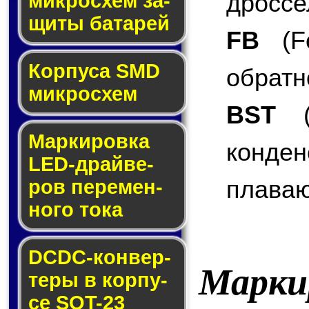
дроссе
мик­ро­схем за­
щи­ты ба­та­рей
FB
(Fe
Корпуса SMD
обратн
мик­ро­схем
BST
(B
Маркировка
конде
LED-драй­ве­
плаваю
ров пе­ре­мен­
но­го то­ка
DCDC-кон­вер­
Марки
те­ры в кор­пу­
се SOT-23