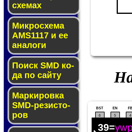
схе­мах
Микросхема
AMS1117 и ее
ана­ло­ги
Поиск SMD ко­
На
да по сай­ту
Маркировка
SMD-ре­зис­то­
BST
EN
F
ров
6
5
4
39=
yw