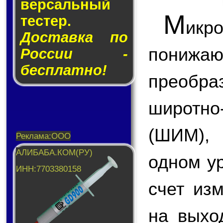
вер­саль­ный
М
тес­тер.
икр
Доставка по
пони
России -
бесплатно!
преобр
широтн
(ШИМ),
одном у
счет из
на вых