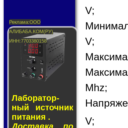
V;
Минимал
V;
Максима
Максима
Mhz;
Лаборатор­
Напряже
ный ис­точ­ник
пи­та­ния .
V;
Доставка по