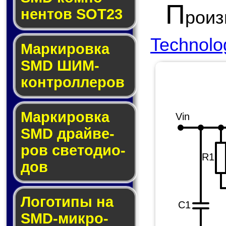
П
нен­тов SOT23
роиз
Technolo
Маркировка
SMD ШИМ-
кон­трол­ле­ров
Маркировка
Vin
SMD драй­ве­
ров све­то­ди­о­
R1
дов
Логотипы на
C1
SMD-мик­ро­