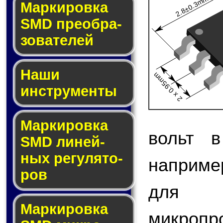
2.8±0.3mm
Мар­ки­ров­ка
SMD пре­об­ра­
зо­ва­те­лей
Наши
2 x 0.95mm
инструменты
Маркировка
вольт в
SMD ли­ней­
ных ре­гу­ля­то­
наприме
ров
для 
Маркировка
микро