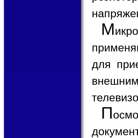
напряже
М
икр
применя
для при
внешним
телевизо
П
ос
докум