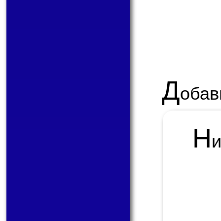
Д
обав
Н