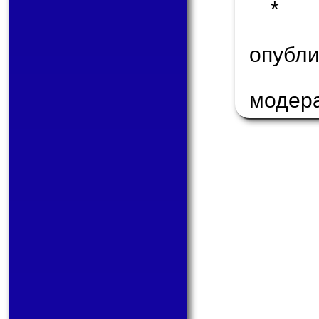
* 
опуб
модер