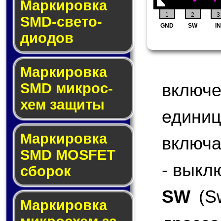
Маркировка
1
2
3
SMD-све­то­
GND
SW
IN
дио­дов
Мар­ки­ров­ка
включ
SMD мик­рос­
хем защиты
едини
Мар­ки­ров­ка
включа
SMD MOSFET
- выкл
сбо­рок
SW
(Sw
Мар­ки­ров­ка