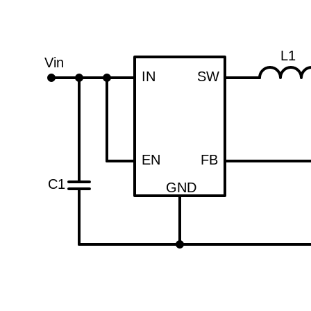
L1
Vin
IN
SW
EN
FB
C1
GND