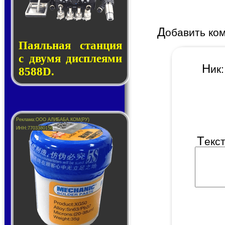
Д
обавить ко
Паяльная стан­ция
с дву­мя дис­пле­я­ми
Н
и
8588D.
Т
екс