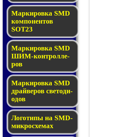
Маркировка SMD
ком­по­нен­тов
SOT23
Маркировка SMD
ШИМ-кон­трол­ле­
ров
Маркировка SMD
драй­ве­ров све­то­ди­
о­дов
Логотипы на SMD-
мик­ро­схе­мах