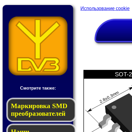
Использование cookie
SOT-2
Смотрите также:
2.8±0.3mm
Мар­ки­ров­ка SMD
пре­об­ра­зо­ва­те­лей
Наши