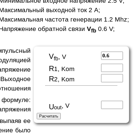
Минимальное входное напряжение 2.5 V;
Максимальный выходной ток 2 A;
Максимальная частота генерации 1.2 Mhz;
Напряжение обратной связи
V
0.6 V;
fb
пульсный
V
, V
fb
одуляцией
R
1, Kom
апряжение
R
 Выходное
2, Kom
отношения
формуле:
, V
U
out
апряжения
 выпаяв ее
жение было