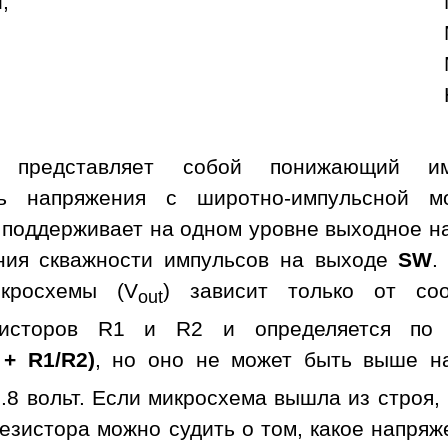
;
а представляет собой понижающий им
ль напряжения с широтно-импульсной м
 поддерживает на одном уровне выходное н
ния скважности импульсов на выходе
SW
.
кросхемы (V
) зависит только от со
out
зисторов R1 и R2 и определяется по 
 + R1/R2)
, но оно не может быть выше н
.8 вольт. Если микросхема вышла из строя,
езистора можно судить о том, какое напря