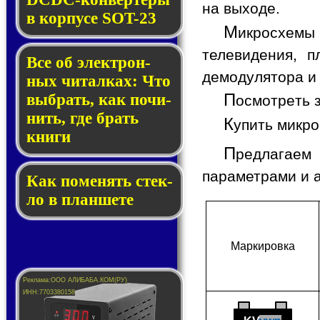
на выходе.
в кор­пу­се SOT-23
М
икросхемы
телевидения, п
Все об элек­трон­
демодулятора и
ных чи­тал­ках: Что
П
выб­рать, как по­чи­
осмотреть 
нить, где брать
К
упить микр
кни­ги
П
редлагаем
параметрами и 
Как по­ме­нять стек­
ло в планшете
Мар­ки­ров­ка