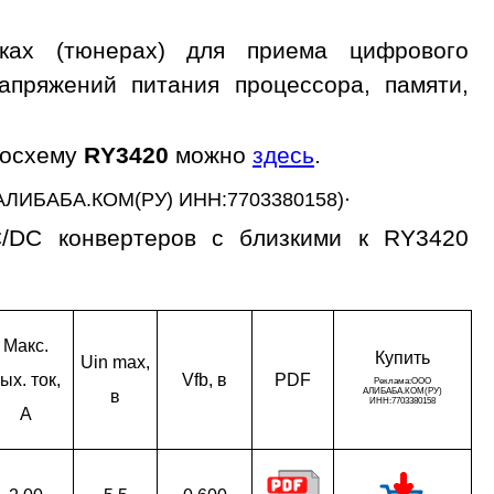
ках (тюнерах) для приема цифрового
апряжений питания процессора, памяти,
росхему
RY3420
можно
здесь
.
.
АЛИБАБА.КОМ(РУ) ИНН:7703380158)
C/DC конвертеров с близкими к RY3420
Макс.
Ку­пить
Uin max,
ых. ток,
Vfb, в
PDF
в
A