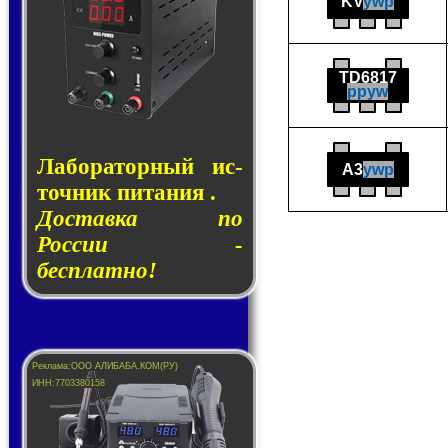
KV
ywp
TD6817
ppyw
Лаборатор­ный ис­
A3
ywp
точ­ник пи­та­ния .
Доставка по
России -
бесплатно!