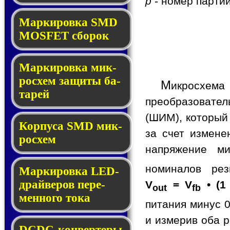
p
- номер партии
Мар­ки­ров­ка SMD
MOSFET сбо­рок
Мар­ки­ров­ка мик­
ро­схем за­щи­ты ба­
М
икросхем
та­рей
преобразовате
(ШИМ), который
Корпуса SMD мик­
за счет измене
ро­схем
напряжение ми
номиналов ре
Маркировка LED-
драй­ве­ров пе­ре­
V
= V
• (1
out
fb
мен­но­го то­ка
питания минус 0
и измерив оба р
DCDC-кон­вер­те­ры