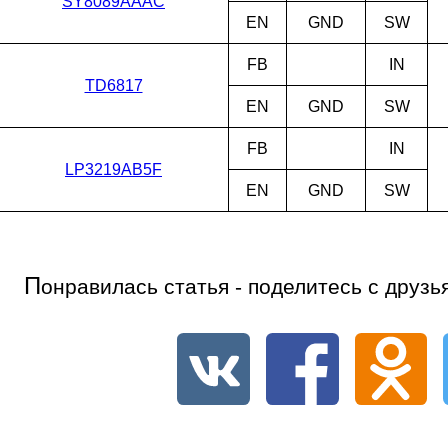
SY8089AAAC
EN
GND
SW
FB
IN
TD6817
EN
GND
SW
FB
IN
LP3219AB5F
EN
GND
SW
П
онравилась статья - поделитесь с друзь