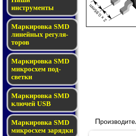
2 x 0.95mm
инструменты
Маркировка SMD
ли­ней­ных ре­гу­ля­
то­ров
Маркировка SMD
мик­ро­схем под­
свет­ки
Маркировка SMD
клю­чей USB
П
роизводите
Маркировка SMD
мик­рос­хем за­ряд­ки