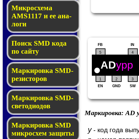
Микросхема
AMS1117 и ее ана­
ло­ги
Поиск SMD ко­да
FB
IN
по сай­ту
5
4
AD
ypp
Маркировка SMD-
ре­зис­то­ров
1
2
3
EN
GND
SW
Маркировка SMD-
све­то­дио­дов
Маркировка:
AD
y
Мар­ки­ров­ка SMD
y
- код года вып
мик­рос­хем защиты