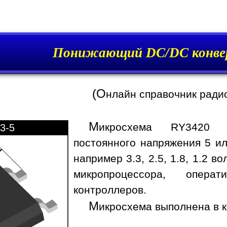
Понижающий DC/DC конве
(О
нлайн справочник ради
М
икросхема RY3420 п
3-5
постоянного напряжения 5 ил
например 3.3, 2.5, 1.8, 1.2 
микропроцессора, опера
контроллеров.
М
икросхема выполнена в к