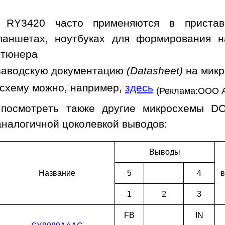
 RY3420 часто применяются в пристав
ланшетах, ноутбуках для формирования н
 тюнера
заводскую документацию
(Datasheet)
на мик
осхему можно, например,
здесь
(Реклама:ООО 
 посмотреть также другие микросхемы D
аналогичной цоколевкой выводов:
Выводы
Наз­ва­ние
5
4
в
1
2
3
FB
IN