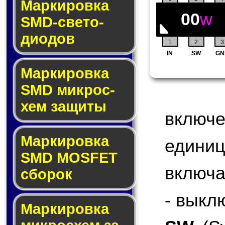
Маркировка
00
w
SMD-све­то­
дио­дов
1
2
3
IN
SW
GN
Мар­ки­ров­ка
SMD мик­рос­
хем защиты
включ
Мар­ки­ров­ка
едини
SMD MOSFET
включа
сбо­рок
- выкл
Мар­ки­ров­ка