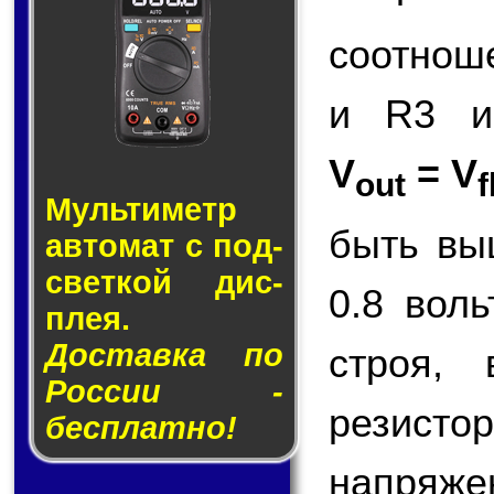
соотнош
и R3 и
V
= V
out
f
Муль­ти­метр
быть вы
ав­то­мат с под­
свет­кой дис­
0.8 вол
плея.
Доставка по
строя,
России -
резисто
бесплатно!
напряже