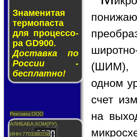
икр
Знаменитая
пони
тер­мо­пас­та
преобр
для про­цес­со­
ра GD900.
широтн
Доставка по
России -
(ШИМ),
бесплатно!
одном у
счет из
на вых
микросх