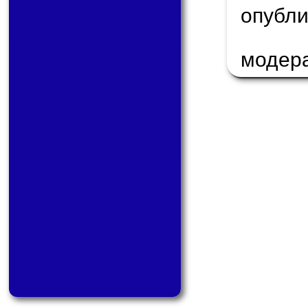
опуб
модер