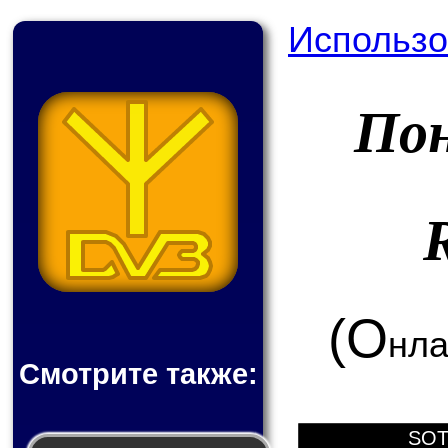
Использо
По
(О
нла
Смотрите также:
SOT