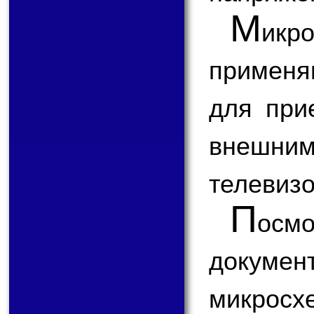
М
икр
применя
для при
внешним
телевизо
П
ос
докум
микрос