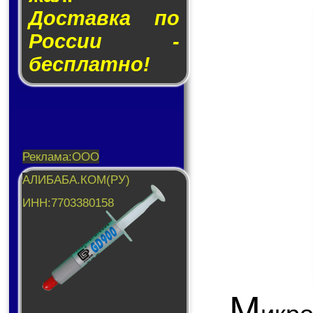
Доставка по
России -
бесплатно!
М