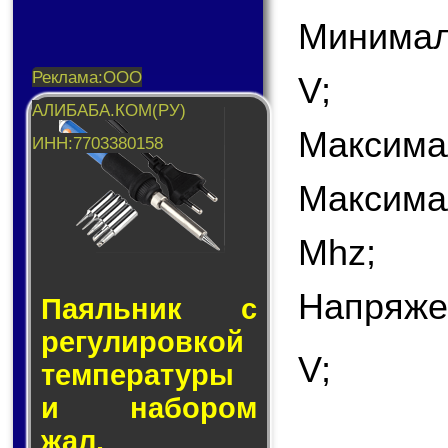
Минимал
V;
Максима
Максима
Mhz;
Напряже
Паяльник с
ре­гу­ли­ров­кой
V;
тем­пе­ра­ту­ры
и на­бо­ром
жал.