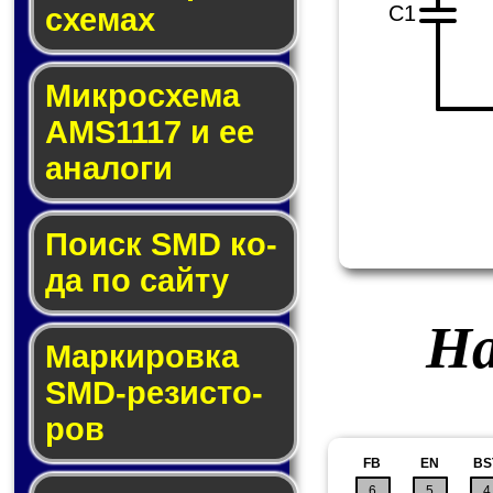
C1
схе­мах
Микросхема
AMS1117 и ее
ана­ло­ги
Поиск SMD ко­
да по сай­ту
На
Маркировка
SMD-ре­зис­то­
ров
FB
EN
BS
6
5
4