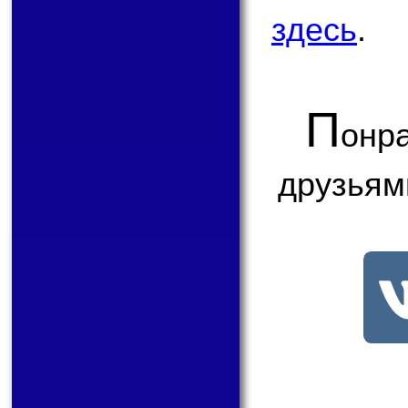
здесь
.
П
онр
друзьям