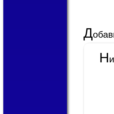
Д
обав
Н