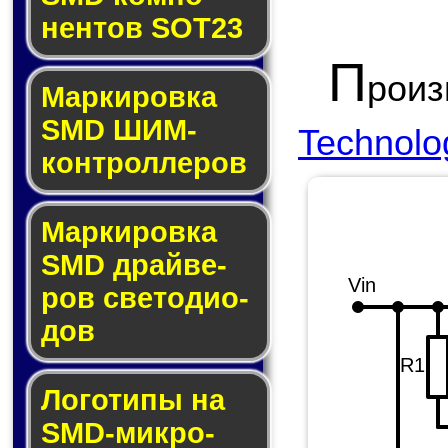
нен­тов SOT23
П
роиз
Маркировка
SMD ШИМ-
Technolo
кон­трол­ле­ров
Маркировка
SMD драй­ве­
Vin
ров све­то­ди­о­
дов
R1
Логотипы на
SMD-мик­ро­