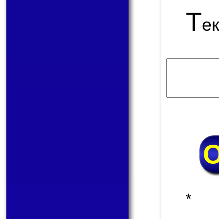
Т
е
* 