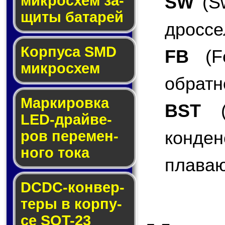
SW
(Sw
мик­ро­схем за­
щи­ты ба­та­рей
дроссе
Корпуса SMD
FB
(Fe
мик­ро­схем
обратн
Маркировка
BST
(B
LED-драй­ве­
конде
ров пе­ре­мен­
но­го то­ка
плаваю
DCDC-кон­вер­
те­ры в кор­пу­
се SOT-23