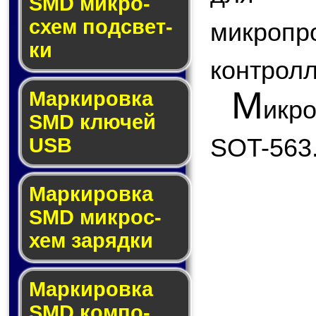
SMD мик­ро­
схем под­свет­
микро
ки
контролл
М
Маркировка
икр
SMD клю­чей
SOT-563
USB
Маркировка
SMD мик­рос­
хем за­ряд­ки
Маркировка
SMD ком­по­