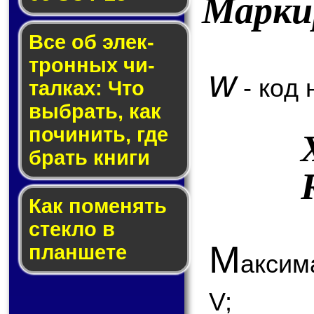
Марки
Все об элек­
трон­ных чи­
w
- код 
тал­ках: Что
выб­рать, как
по­чи­нить, где
брать кни­ги
Как по­ме­нять
стек­ло в
М
планшете
аксим
V;