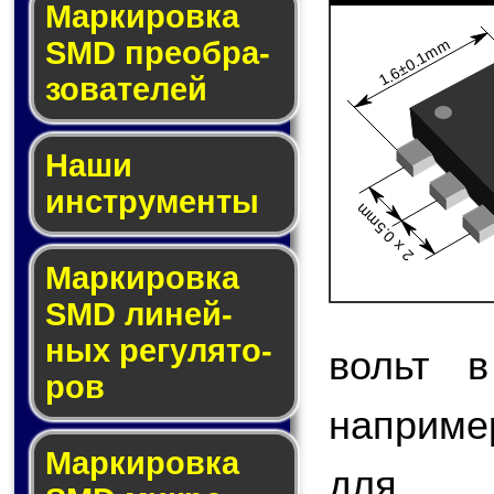
Мар­ки­ров­ка
SMD пре­об­ра­
1.6±0.1mm
зо­ва­те­лей
Наши
инструменты
2 x 0.5mm
Маркировка
SMD ли­ней­
ных ре­гу­ля­то­
вольт в
ров
наприме
Маркировка
для 