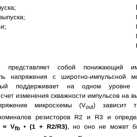
пуска;
выпуска;
и;
ма представляет собой понижающий им
ель напряжения с широтно-импульсной м
рый поддерживает на одном уровне 
 счет изменения скважности импульсов на 
пряжение микросхемы (V
) зависит т
out
номиналов резисторов R2 и R3 и опреде
= V
• (1 + R2/R3)
, но оно не может 
fb