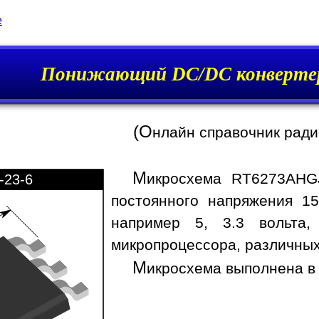
e
Понижающий DC/DC конверте
(О
нлайн справочник рад
М
икросхема RT6273AHG
-23-6
постоянного напряжения 15
например 5, 3.3 вольта,
микропроцессора, различных
М
икросхема выполнена в 