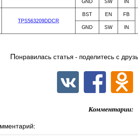
GND
SW
IN
BST
EN
FB
TPS563209DDCR
GND
SW
IN
П
онравилась статья - поделитесь с друз
Комментарии:
омментарий: