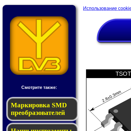
Использование cooki
TSOT
Смотрите также:
2.8±0.3mm
Мар­ки­ров­ка SMD
пре­об­ра­зо­ва­те­лей
Наши инструменты