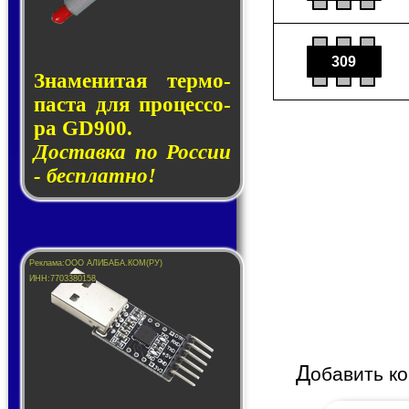
309
Знаменитая тер­мо­
пас­та для про­цес­со­
ра GD900.
Доставка по России
- бесплатно!
Д
обавить к