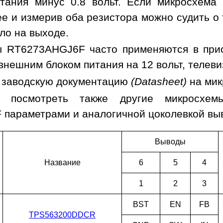
тания минус 0.8 вольт. Если микросхема
ее и измерив оба резистора можно судить о 
ло на выходе.
ы RT6273AHGJ6F часто применяются в прис
внешним блоком питания на 12 вольт, телеви
 заводскую документацию
(Datasheet)
на ми
м посмотреть также другие микросхе
параметрами и аналогичной цоколевкой вы
Выводы
Наз­ва­ние
6
5
4
1
2
3
BST
EN
FB
TPS563200DDCR