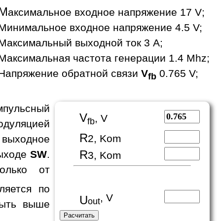
М
аксимальное входное напряжение 17 V;
Минимальное входное напряжение 4.5 V;
Максимальный выходной ток 3 A;
Максимальная частота генерации 1.4 Mhz;
Напряжение обратной связи
V
0.765 V;
fb
пульсный
V
, V
fb
одуляцией
R
2, Kom
выходное
R
выходе
SW
.
3, Kom
олько от
ляется по
, V
U
out
быть выше