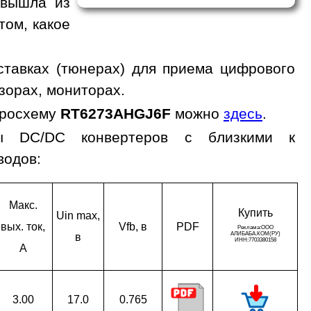
 вышла из
том, какое
тавках (тюнерах) для приема цифрового
зорах, мониторах.
кросхему
RT6273AHGJ6F
можно
здесь
.
мы DC/DC конвертеров с близкими к
водов:
Макс.
Ку­пить
Uin max,
вых. ток,
Vfb, в
PDF
в
A
3.00
17.0
0.765