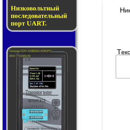
Низковольтный
Н
последовательный
порт UART.
Т
ек