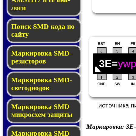
ло­ги
Поиск SMD ко­да по
сай­ту
BST
EN
FB
6
5
4
Маркировка SMD-
ре­зис­то­ров
3E=
yw
1
2
3
Маркировка SMD-
GND
SW
IN
све­то­дио­дов
источника п
Мар­ки­ров­ка SMD
мик­рос­хем защиты
Маркировка:
3E
Мар­ки­ров­ка SMD