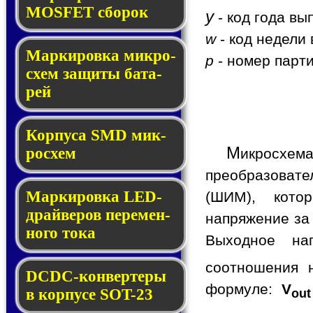
MOSFET сбо­рок
y
- код года вы
w
- код недели 
Мар­ки­ров­ка мик­ро­
p
- номер парти
схем за­щи­ты ба­та­
рей
Корпуса SMD мик­
М
ро­схем
икросхе
преобразоват
Маркировка LED-
(ШИМ), кото
драй­ве­ров пе­ре­мен­
напряжение за
но­го то­ка
Выходное на
соотношения 
DCDC-кон­вер­те­ры
формуле:
V
в кор­пу­се SOT-23
out