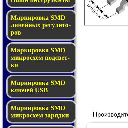
2 x 0.95mm
Маркировка SMD
ли­ней­ных ре­гу­ля­то­
ров
Маркировка SMD
мик­ро­схем под­свет­
ки
Маркировка SMD
клю­чей USB
Маркировка SMD
П
роизводит
мик­рос­хем за­ряд­ки