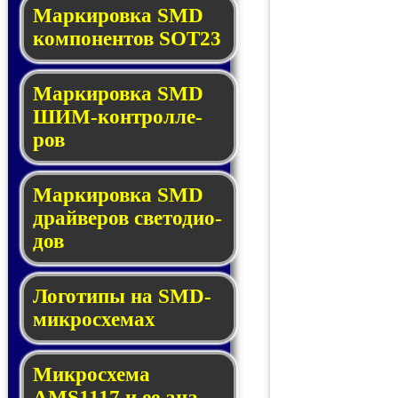
Маркировка SMD
ком­по­нен­тов SOT23
Маркировка SMD
ШИМ-кон­трол­ле­
ров
Маркировка SMD
драй­ве­ров све­то­ди­о­
дов
Логотипы на SMD-
мик­ро­схе­мах
Микросхема
AMS1117 и ее ана­