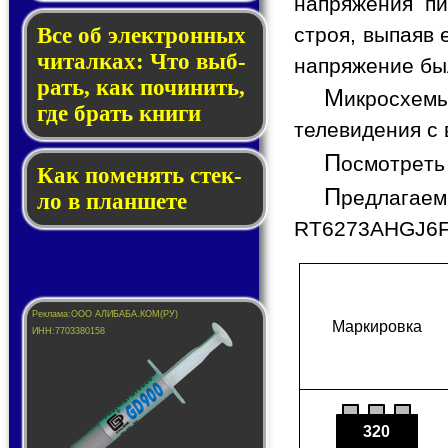
напряжения пи
строя, выпаяв 
Все об элек­трон­ных
чи­тал­ках: Что выб­
напряжение бы
рать, как по­чи­нить,
М
икросхем
где брать кни­ги
телевидения с 
П
осмотреть
Как по­ме­нять стек­
П
редлагае
ло в планшете
RT6273AHGJ6F 
Мар­ки­ров­ка
320