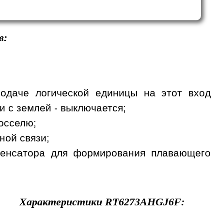
в:
подаче логической единицы на этот вход
и с землей - выключается;
осселю;
ной связи;
нденсатора для формирования плавающего
Характеристики
RT6273AHGJ6F
: