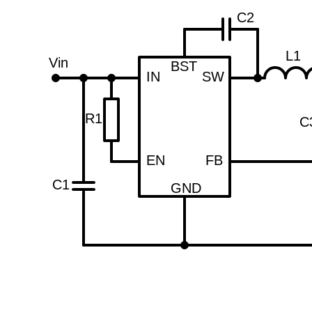
C2
L1
Vin
BST
IN
SW
R1
C
EN
FB
C1
GND