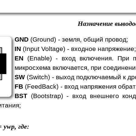
Назначение выводо
GND
(Ground) - земля, общий провод;
IN
(Input Voltage) - входное напряжение;
EN
(Enable) - вход включения. При 
p
микросхема включается, при соединени
SW
(Switch) - выход подключаемый к др
FB
(FeedBack) - вход напряжения обрат
BST
(Bootstrap) - вход внешнего ко
итания;
=
ywp, где: