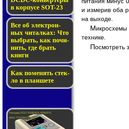
питания минус 0
в кор­пу­се SOT-23
и измерив оба р
на выходе.
Все об элек­трон­
М
икросхемы 
ных чи­тал­ках: Что
технике.
выб­рать, как по­чи­
П
осмотреть 
нить, где брать
кни­ги
Как по­ме­нять стек­
ло в планшете