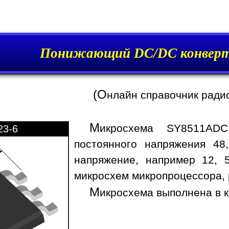
Понижающий DC/DC конверт
(О
нлайн справочник ради
М
икросхема SY8511ADC
23-6
постоянного напряжения 48
напряжение, например 12, 5
микросхем микропроцессора, 
М
икросхема выполнена в к