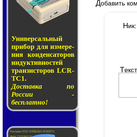
Д
обавить ко
Н
и
Универсальный
при­бор для из­ме­ре­
ния кон­ден­са­то­ров
ин­дук­тив­нос­тей
Т
екс
тран­зис­то­ров LCR-
TC1.
Доставка по
России -
бесплатно!