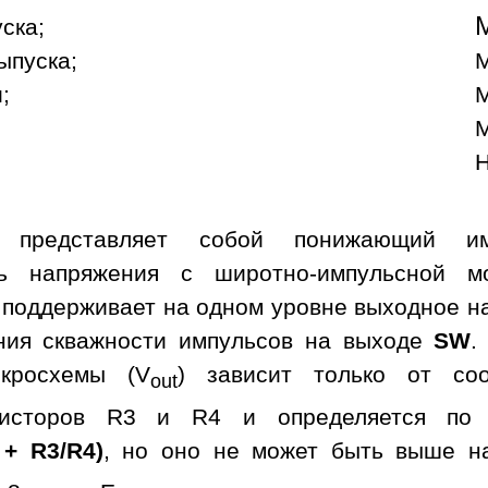
уска;
ыпуска;
М
;
М
М
Н
а представляет собой понижающий им
ль напряжения с широтно-импульсной м
 поддерживает на одном уровне выходное н
ния скважности импульсов на выходе
SW
.
кросхемы (V
) зависит только от со
out
зисторов R3 и R4 и определяется по 
 + R3/R4)
, но оно не может быть выше н