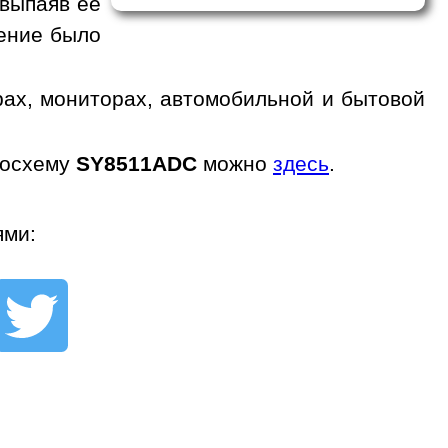
 выпаяв ее
жение было
ах, мониторах, автомобильной и бытовой
росхему
SY8511ADC
можно
здесь
.
ями: