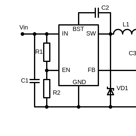
C2
L1
Vin
BST
IN
SW
R1
C
EN
FB
C1
GND
VD1
R2