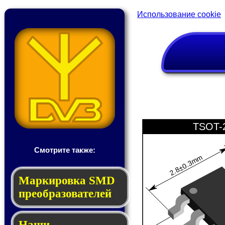
Использование cookie
TSOT-
Смотрите также:
2.8±0.3mm
Мар­ки­ров­ка SMD
пре­об­ра­зо­ва­те­лей
Наши