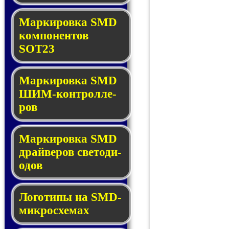
Маркировка SMD
ком­по­нен­тов
SOT23
Маркировка SMD
ШИМ-кон­трол­ле­
ров
Маркировка SMD
драй­ве­ров све­то­ди­
о­дов
Логотипы на SMD-
мик­ро­схе­мах