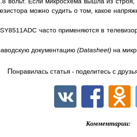
.8 вольт. Если микросхема вышла из строя,
езистора можно судить о том, какое напря
SY8511ADC часто применяются в телевизор
заводскую документацию
(Datasheet)
на мик
П
онравилась статья - поделитесь с друзь
Комментарии: