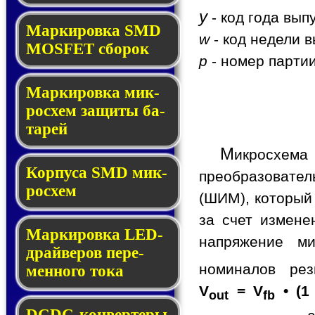
y
- код года вып
Мар­ки­ров­ка SMD
w
- код недели в
MOSFET сбо­рок
p
- номер партии
Мар­ки­ров­ка мик­
ро­схем за­щи­ты ба­
та­рей
М
икросхем
Корпуса SMD мик­
преобразовате
ро­схем
(ШИМ), который
за счет измене
Маркировка LED-
напряжение ми
драй­ве­ров пе­ре­
номиналов ре
мен­но­го то­ка
V
= V
• (1
out
fb
DCDC-кон­вер­те­ры