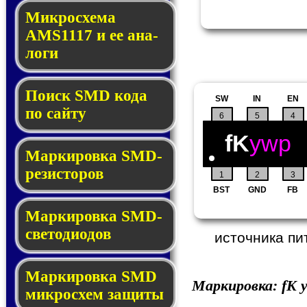
Микросхема
AMS1117 и ее ана­
ло­ги
Поиск SMD ко­да
SW
IN
EN
по сай­ту
6
5
4
fK
ywp
Маркировка SMD-
ре­зис­то­ров
1
2
3
BST
GND
FB
Маркировка SMD-
све­то­дио­дов
источника пи
Мар­ки­ров­ка SMD
Маркировка:
fK
y
мик­рос­хем защиты