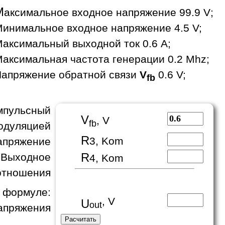
М
аксимальное входное напряжение 99.9 V;
инимальное входное напряжение 4.5 V;
аксимальный выходной ток 0.6 A;
аксимальная частота генерации 0.2 Mhz;
апряжение обратной связи
V
0.6 V;
fb
пульсный
V
, V
fb
одуляцией
R
3, Kom
апряжение
R
 Выходное
4, Kom
отношения
формуле:
, V
U
out
апряжения