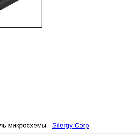
ль микросхемы -
Silergy Corp
.