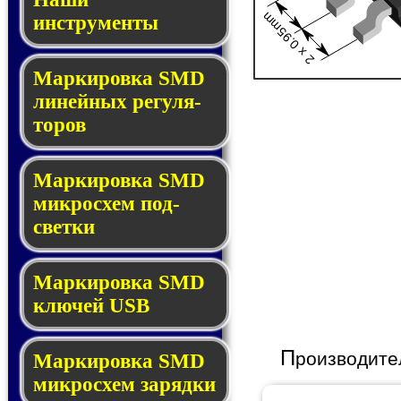
2 x 0.95mm
инструменты
Маркировка SMD
ли­ней­ных ре­гу­ля­
то­ров
Маркировка SMD
мик­ро­схем под­
свет­ки
Маркировка SMD
клю­чей USB
П
роизводите
Маркировка SMD
мик­рос­хем за­ряд­ки