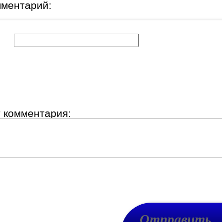
мментарий:
к:
т комментария: