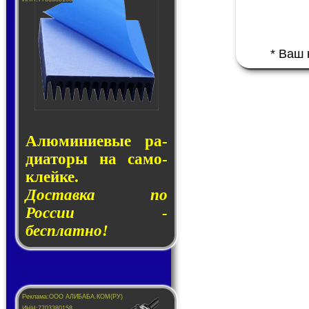
* Ваш
Алюминие­вые ра­
ди­а­то­ры на са­мо­
клей­ке.
Доставка по
России -
бесплатно!