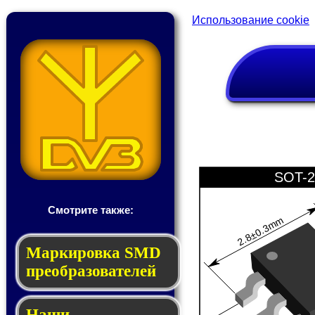
Использование cookie
SOT-2
Смотрите также:
2.8±0.3mm
Мар­ки­ров­ка SMD
пре­об­ра­зо­ва­те­лей
Наши