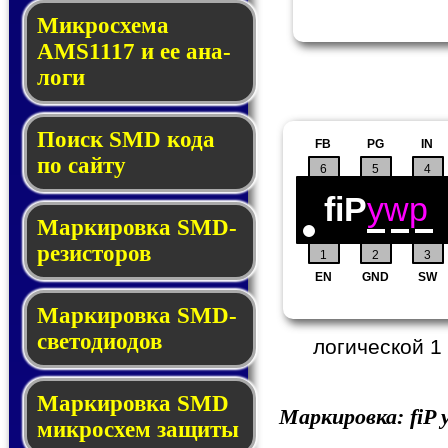
Микросхема
AMS1117 и ее ана­
ло­ги
Поиск SMD ко­да
FB
PG
IN
по сай­ту
6
5
4
fiP
ywp
Маркировка SMD-
ре­зис­то­ров
1
2
3
EN
GND
SW
Маркировка SMD-
све­то­дио­дов
логической 1
Мар­ки­ров­ка SMD
Маркировка:
fiP
y
мик­рос­хем защиты