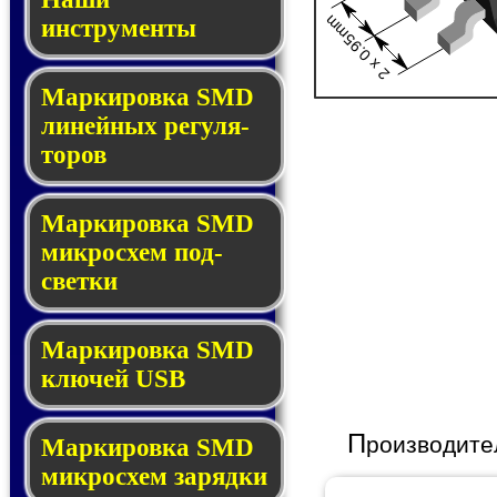
2 x 0.95mm
инструменты
Маркировка SMD
ли­ней­ных ре­гу­ля­
то­ров
Маркировка SMD
мик­ро­схем под­
свет­ки
Маркировка SMD
клю­чей USB
П
роизводите
Маркировка SMD
мик­рос­хем за­ряд­ки