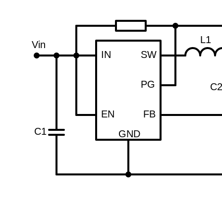
L1
Vin
IN
SW
PG
C
EN
FB
C1
GND