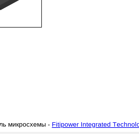
ль микросхемы -
Fitipower Integrated Technol