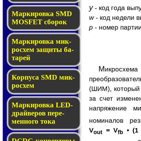
y
- код года вып
Мар­ки­ров­ка SMD
w
- код недели в
MOSFET сбо­рок
p
- номер партии
Мар­ки­ров­ка мик­
ро­схем за­щи­ты ба­
та­рей
М
икросхем
Корпуса SMD мик­
преобразовате
ро­схем
(ШИМ), который
за счет измене
Маркировка LED-
напряжение ми
драй­ве­ров пе­ре­
номиналов ре
мен­но­го то­ка
V
= V
• (1
out
fb
DCDC-кон­вер­те­ры