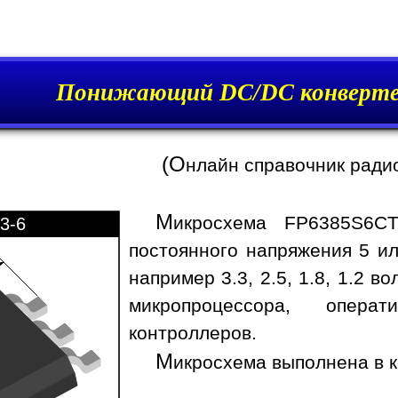
Понижающий DC/DC конверте
(О
нлайн справочник ради
М
икросхема FP6385S6CT
3-6
постоянного напряжения 5 ил
например 3.3, 2.5, 1.8, 1.2 
микропроцессора, опера
контроллеров.
М
икросхема выполнена в к