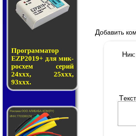
Д
обавить ко
Программатор
Н
и
EZP2019+ для мик­
ро­схем се­рий
24ххх, 25ххх,
93ххх.
Т
екс