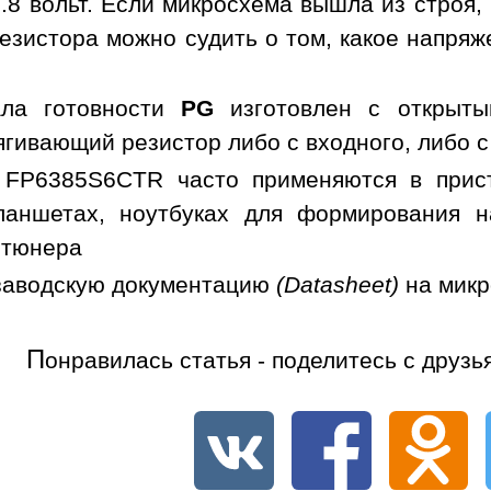
.8 вольт. Если микросхема вышла из строя,
езистора можно судить о том, какое напря
ала готовности
PG
изготовлен с открыты
гивающий резистор либо с входного, либо с
 FP6385S6CTR часто применяются в прист
ланшетах, ноутбуках для формирования н
 тюнера
заводскую документацию
(Datasheet)
на мик
П
онравилась статья - поделитесь с друзь