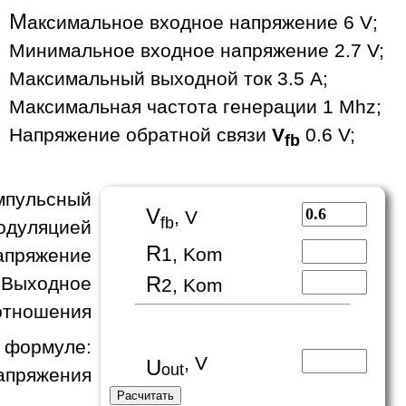
М
аксимальное входное напряжение 6 V;
Минимальное входное напряжение 2.7 V;
Максимальный выходной ток 3.5 A;
Максимальная частота генерации 1 Mhz;
Напряжение обратной связи
V
0.6 V;
fb
пульсный
V
, V
fb
одуляцией
R
1, Kom
апряжение
R
 Выходное
2, Kom
отношения
формуле:
, V
U
out
апряжения