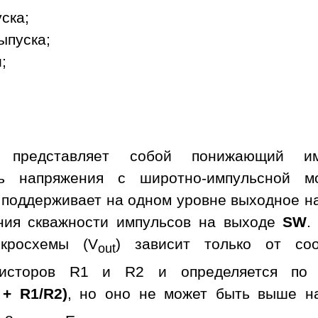
уска;
ыпуска;
;
а представляет собой понижающий им
ль напряжения с широтно-импульсной м
 поддерживает на одном уровне выходное н
ния скважности импульсов на выходе
SW
.
кросхемы (V
) зависит только от со
out
зисторов R1 и R2 и определяется по 
 + R1/R2)
, но оно не может быть выше н