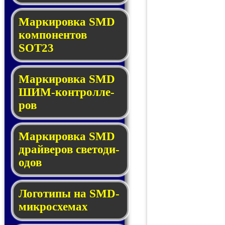
Маркировка SMD
ком­по­нен­тов
SOT23
Маркировка SMD
ШИМ-кон­трол­ле­
ров
Маркировка SMD
драй­ве­ров све­то­ди­
о­дов
Логотипы на SMD-
мик­ро­схе­мах