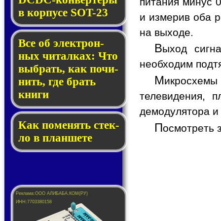
питания минус 0
в кор­пу­се SOT-23
и измерив оба р
на выходе.
Все об элек­трон­
В
ыход сигн
ных чи­тал­ках: Что
необходим подтя
выб­рать, как по­чи­
М
икросхемы
нить, где брать
кни­ги
телевидения, п
демодулятора и
Как по­ме­нять стек­
П
осмотреть 
ло в планшете