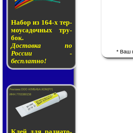
Набор из 164-х тер­
мо­у­са­доч­ных тру­
бок.
Доставка по
* Ваш
России -
бесплатно!
Клей для ра­ди­а­то­