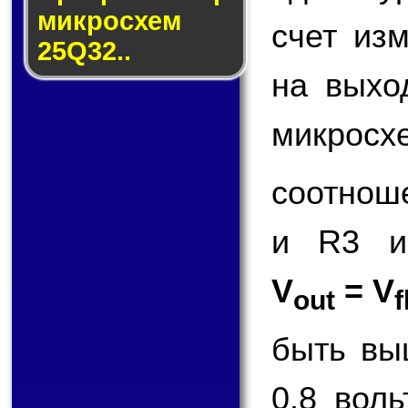
мик­ро­схем
счет из
25Q32..
на вых
микросх
соотнош
и R3 и
V
= V
out
f
быть вы
0.8 вол