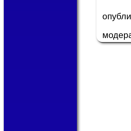
опуб
модер