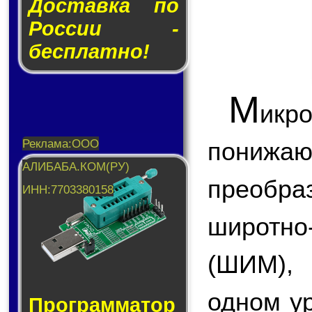
Доставка по
России -
бесплатно!
М
икр
пони
преобр
широтн
(ШИМ),
одном у
Прог­рам­ма­тор