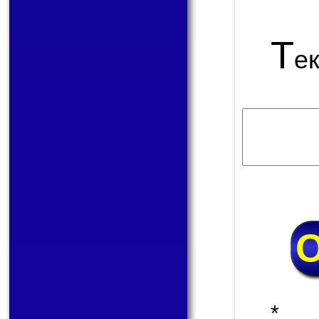
Т
е
* 