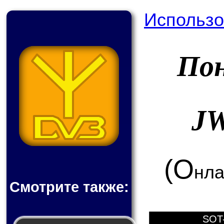
Использо
По
J
(О
нла
Смотрите также:
SOT-