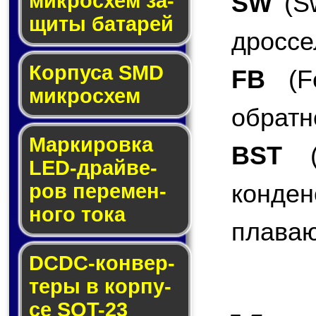
SW
(Sw
мик­ро­схем за­
щи­ты ба­та­рей
дроссе
Корпуса SMD
FB
(Fe
мик­ро­схем
обратн
Маркировка
BST
(B
LED-драй­ве­
конде
ров пе­ре­мен­
но­го то­ка
плаваю
DCDC-кон­вер­
те­ры в кор­пу­
се SOT-23