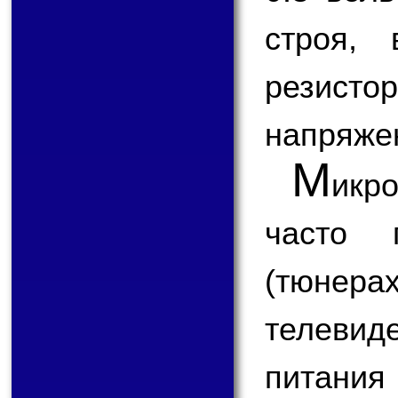
строя,
резисто
напряже
М
ик
часто 
(тюнер
телеви
питания