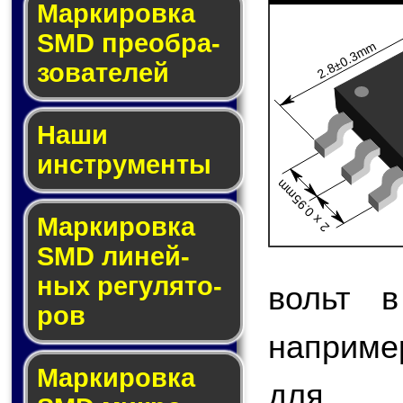
Мар­ки­ров­ка
SMD пре­об­ра­
2.8±0.3mm
зо­ва­те­лей
Наши
инструменты
2 x 0.95mm
Маркировка
SMD ли­ней­
ных ре­гу­ля­то­
вольт в
ров
наприме
Маркировка
для 