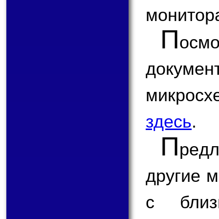
монитор
П
ос
докум
микрос
здесь
.
П
ред
другие 
с бли