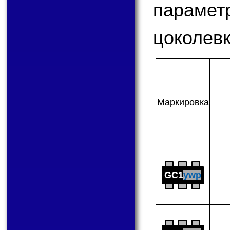
парам
цоколевк
Мар­ки­ров­ка
GC1
ywp