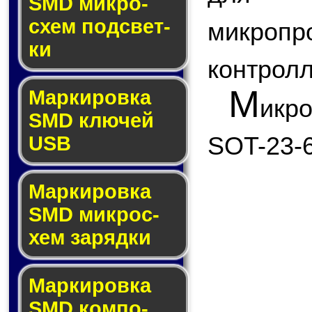
SMD мик­ро­
схем под­свет­
микро
ки
контролл
М
Маркировка
икр
SMD клю­чей
SOT-23-6
USB
Маркировка
SMD мик­рос­
хем за­ряд­ки
Маркировка
SMD ком­по­