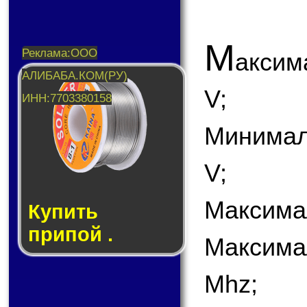
М
аксим
V;
Минимал
V;
Максима
Купить
припой .
Максима
Mhz;