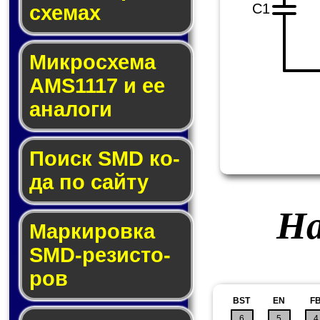
C1
схе­мах
Микросхема
AMS1117 и ее
ана­ло­ги
Поиск SMD ко­
да по сай­ту
На
Маркировка
SMD-ре­зис­то­
ров
BST
EN
F
6
5
4