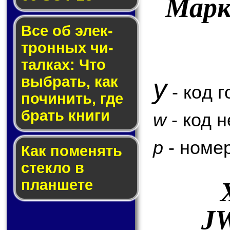
Марк
Все об элек­
трон­ных чи­
тал­ках: Что
выб­рать, как
y
- код г
по­чи­нить, где
брать кни­ги
w
- код 
p
- номер
Как по­ме­нять
стек­ло в
планшете
J