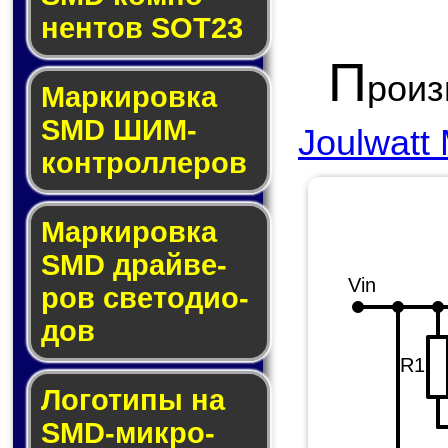
нен­тов SOT23
П
рои
Маркировка
SMD ШИМ-
Joulwatt
кон­трол­ле­ров
Маркировка
SMD драй­ве­
Vin
ров све­то­ди­о­
дов
R1
Логотипы на
SMD-мик­ро­