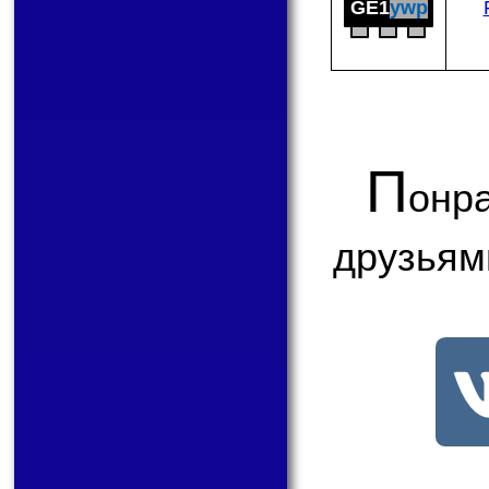
GE1
ywp
П
онр
друзьям