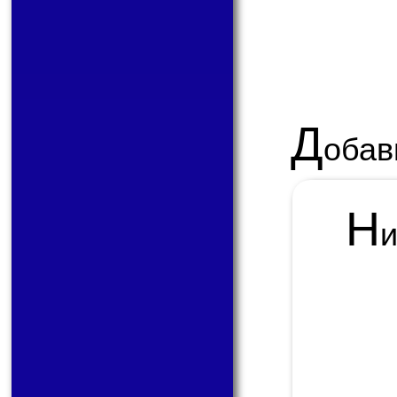
Д
обав
Н