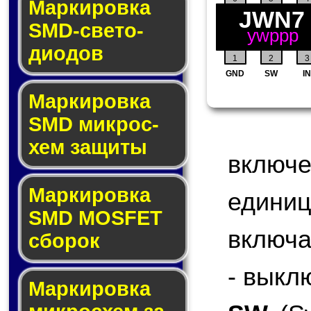
Маркировка
JWN7
SMD-све­то­
ywppp
дио­дов
1
2
3
GND
SW
IN
Мар­ки­ров­ка
SMD мик­рос­
хем защиты
включ
Мар­ки­ров­ка
едини
SMD MOSFET
включа
сбо­рок
- выкл
Мар­ки­ров­ка