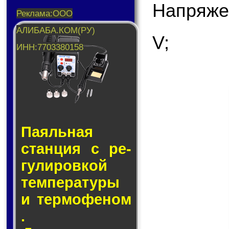
Напряже
V;
Паяльная
стан­ция с ре­
гу­ли­ров­кой
тем­пе­ра­ту­ры
и тер­мо­фе­ном
.