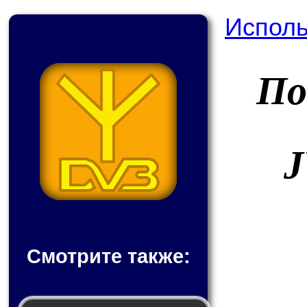
Исполь
По
Смотрите также: