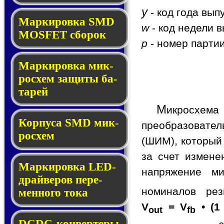
y
- код года вып
Мар­ки­ров­ка SMD
w
- код недели в
MOSFET сбо­рок
p
- номер партии
Мар­ки­ров­ка мик­
ро­схем за­щи­ты ба­
та­рей
М
икросхем
Корпуса SMD мик­
преобразовате
ро­схем
(ШИМ), который
за счет измене
Маркировка LED-
напряжение ми
драй­ве­ров пе­ре­
номиналов ре
мен­но­го то­ка
V
= V
• (1
out
fb
DCDC-кон­вер­те­ры