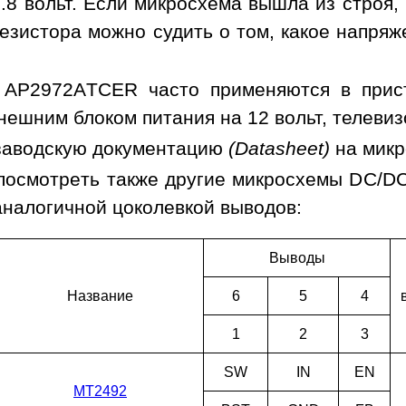
.8 вольт. Если микросхема вышла из строя,
езистора можно судить о том, какое напря
 AP2972ATCER часто применяются в прист
нешним блоком питания на 12 вольт, телевиз
заводскую документацию
(Datasheet)
на мик
посмотреть также другие микросхемы DC/D
аналогичной цоколевкой выводов:
Выводы
Наз­ва­ние
6
5
4
1
2
3
SW
IN
EN
MT2492