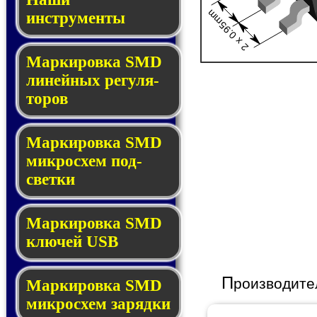
2 x 0.95mm
инструменты
Маркировка SMD
ли­ней­ных ре­гу­ля­
то­ров
Маркировка SMD
мик­ро­схем под­
свет­ки
Маркировка SMD
клю­чей USB
П
роизводите
Маркировка SMD
мик­рос­хем за­ряд­ки