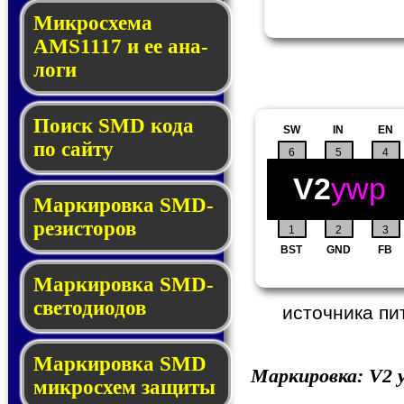
Микросхема
AMS1117 и ее ана­
ло­ги
Поиск SMD ко­да
SW
IN
EN
по сай­ту
6
5
4
V2
ywp
Маркировка SMD-
ре­зис­то­ров
1
2
3
BST
GND
FB
Маркировка SMD-
све­то­дио­дов
источника пи
Мар­ки­ров­ка SMD
Маркировка:
V2
y
мик­рос­хем защиты