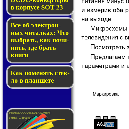
питания минус 0
в кор­пу­се SOT-23
и измерив оба р
на выходе.
Все об элек­трон­
М
икросхемы
ных чи­тал­ках: Что
телевидения с в
выб­рать, как по­чи­
П
осмотреть 
нить, где брать
кни­ги
П
редлагаем 
параметрами и 
Как по­ме­нять стек­
ло в планшете
Мар­ки­ров­ка
A61
ywp