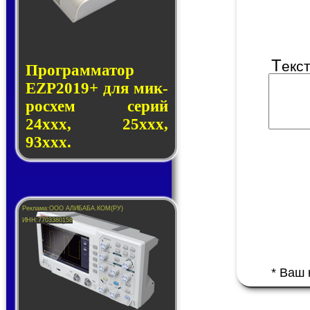
Т
екс
Программатор
EZP2019+ для мик­
ро­схем се­рий
24ххх, 25ххх,
93ххх.
* Ваш