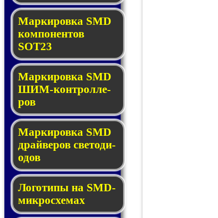
Маркировка SMD
ком­по­нен­тов
SOT23
Маркировка SMD
ШИМ-кон­трол­ле­
ров
Маркировка SMD
драй­ве­ров све­то­ди­
о­дов
Логотипы на SMD-
мик­ро­схе­мах