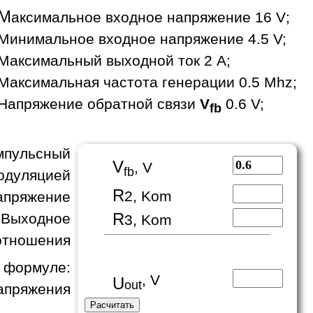
М
аксимальное входное напряжение 16 V;
Минимальное входное напряжение 4.5 V;
Максимальный выходной ток 2 A;
Максимальная частота генерации 0.5 Mhz;
Напряжение обратной связи
V
0.6 V;
fb
пульсный
V
, V
fb
одуляцией
R
2, Kom
апряжение
R
 Выходное
3, Kom
отношения
формуле:
, V
U
out
апряжения