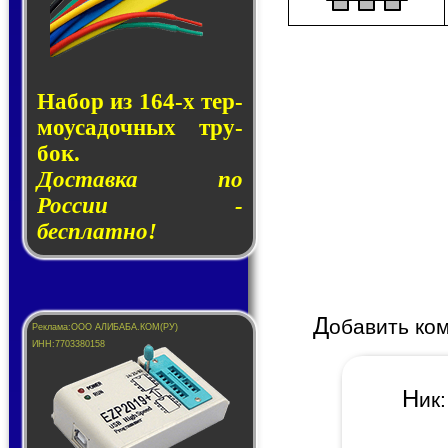
Набор из 164-х тер­
мо­у­са­доч­ных тру­
бок.
Доставка по
России -
бесплатно!
Д
обавить ко
Н
и