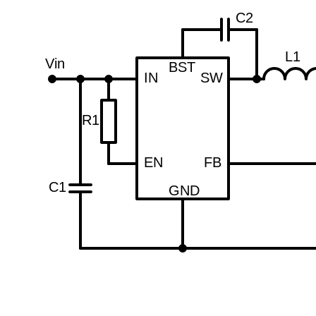
C2
L1
Vin
BST
IN
SW
R1
EN
FB
C1
GND