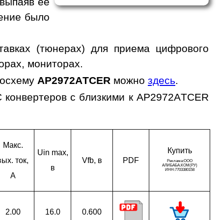
 выпаяв ее
жение было
авках (тюнерах) для приема цифрового
орах, мониторах.
росхему
AP2972ATCER
можно
здесь
.
C конвертеров с близкими к AP2972ATCER
Макс.
Ку­пить
Uin max,
вых. ток,
Vfb, в
PDF
в
A
2.00
16.0
0.600