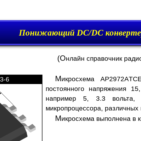
Понижающий DC/DC конверте
(О
нлайн справочник ради
М
икросхема AP2972ATCE
3-6
постоянного напряжения 15
например 5, 3.3 вольта,
микропроцессора, различных 
М
икросхема выполнена в к