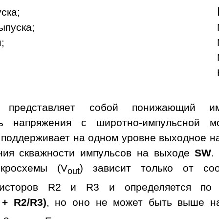
уска;
ыпуска;
;
а представляет собой понижающий им
ль напряжения с широтно-импульсной м
 поддерживает на одном уровне выходное н
ния скважности импульсов на выходе
SW
.
кросхемы (V
) зависит только от со
out
зисторов R2 и R3 и определяется по 
 + R2/R3)
, но оно не может быть выше н