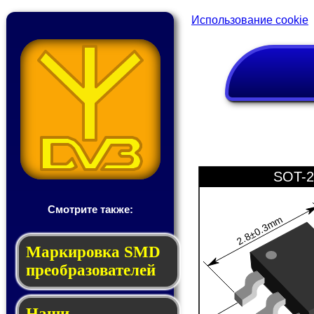
Использование cookie
SOT-2
Смотрите также:
2.8±0.3mm
Мар­ки­ров­ка SMD
пре­об­ра­зо­ва­те­лей
Наши