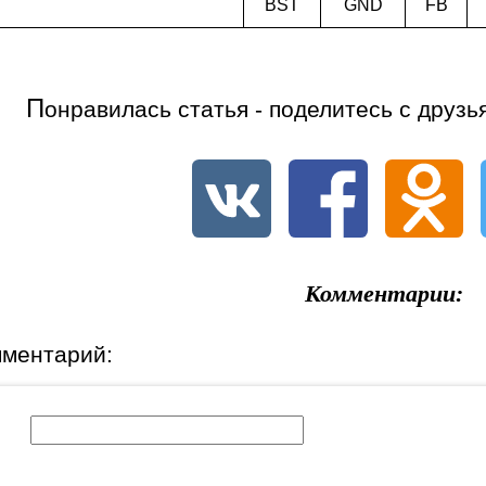
BST
GND
FB
П
онравилась статья - поделитесь с друзь
Комментарии:
мментарий:
к: