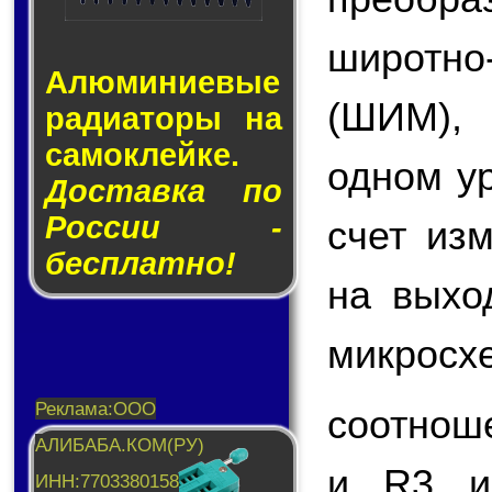
широтн
Алюминие­вые
(ШИМ),
ра­ди­а­то­ры на
са­мо­клей­ке.
одном у
Доставка по
России -
счет из
бесплатно!
на вых
микросх
соотнош
и R3 и