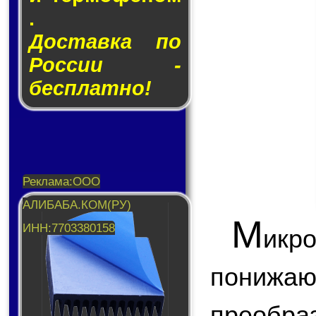
.
Доставка по
России -
бесплатно!
М
икр
пони
преобр