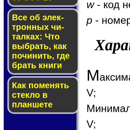
w
- код 
Все об элек­
p
- номер
трон­ных чи­
тал­ках: Что
Хар
выб­рать, как
по­чи­нить, где
брать кни­ги
М
аксим
Как по­ме­нять
V;
стек­ло в
планшете
Минимал
V;