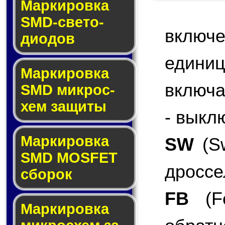
Маркировка
SMD-све­то­
включ
дио­дов
едини
Мар­ки­ров­ка
включа
SMD мик­рос­
хем защиты
- выкл
Мар­ки­ров­ка
SW
(Sw
SMD MOSFET
дроссе
сбо­рок
FB
(Fe
Мар­ки­ров­ка