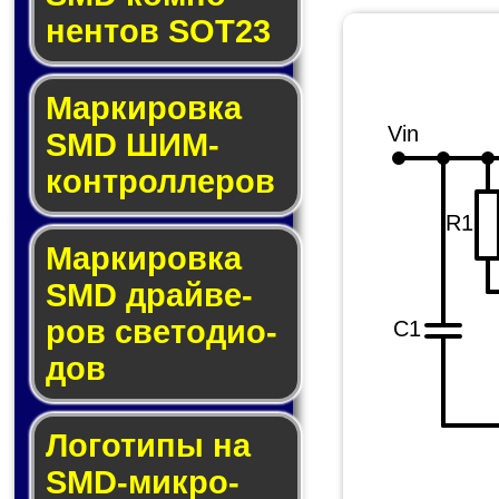
нен­тов SOT23
Маркировка
Vin
SMD ШИМ-
кон­трол­ле­ров
R1
Маркировка
SMD драй­ве­
ров све­то­ди­о­
C1
дов
Логотипы на
SMD-мик­ро­