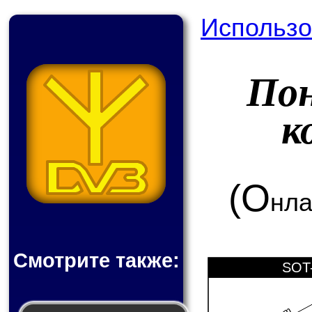
Использо
По
к
(О
нла
Смотрите также:
SOT-