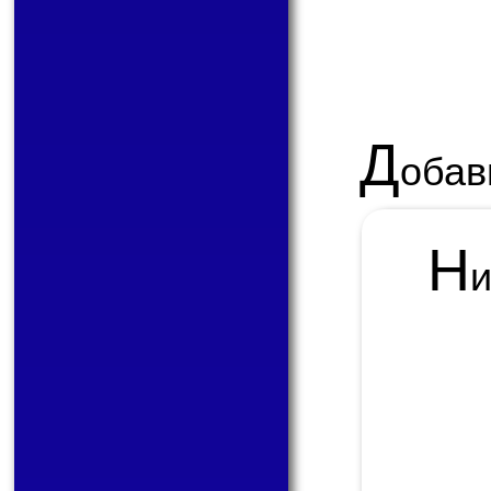
Д
обав
Н