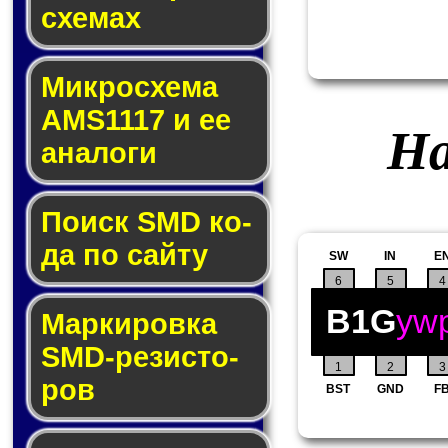
схе­мах
Микросхема
AMS1117 и ее
На
ана­ло­ги
Поиск SMD ко­
да по сай­ту
SW
IN
E
6
5
4
B1G
yw
Маркировка
SMD-ре­зис­то­
1
2
3
ров
BST
GND
F