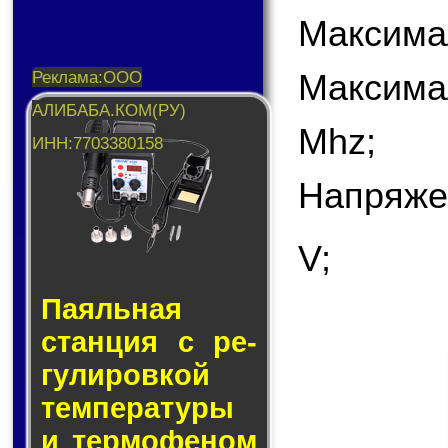
Максима
Максима
Mhz;
Напряже
V;
Паяльная
стан­ция с ре­
гу­ли­ров­кой
тем­пе­ра­ту­ры
и тер­мо­фе­ном