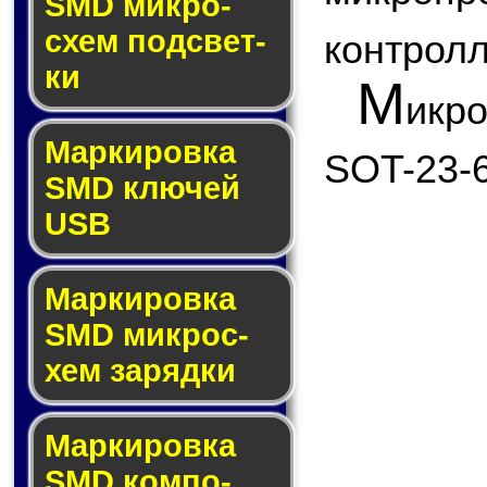
SMD мик­ро­
схем под­свет­
контролл
ки
М
икр
Маркировка
SOT-23-6
SMD клю­чей
USB
Маркировка
SMD мик­рос­
хем за­ряд­ки
Маркировка
SMD ком­по­