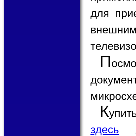
для при
внешним
телевизо
П
ос
докум
микросх
К
упит
здесь