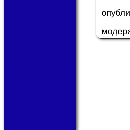
опуб
модер