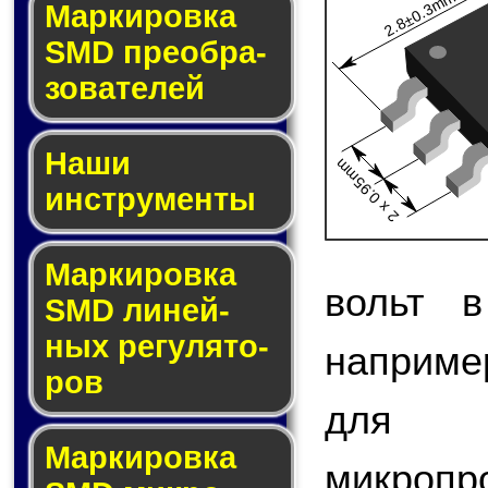
2.8±0.3mm
Мар­ки­ров­ка
SMD пре­об­ра­
зо­ва­те­лей
Наши
2 x 0.95mm
инструменты
Маркировка
вольт в
SMD ли­ней­
ных ре­гу­ля­то­
наприме
ров
для 
Маркировка
микро