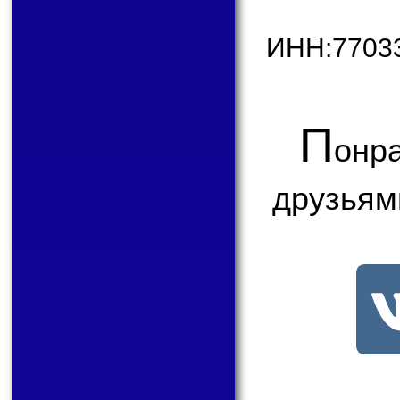
ИНН:7703
П
онр
друзьям