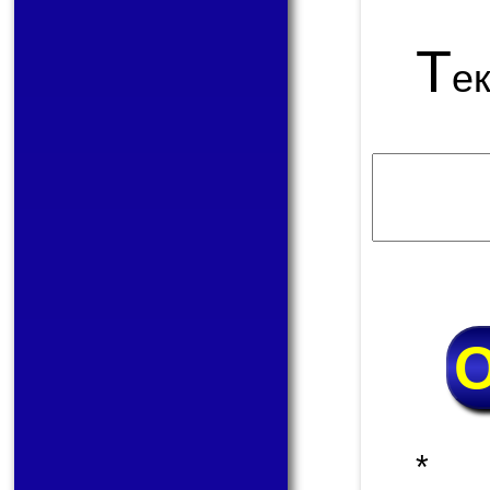
Т
е
* 