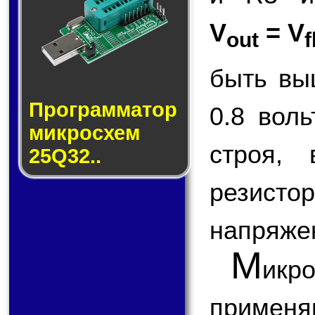
V
= V
out
f
быть вы
Прог­рам­ма­тор
0.8 вол
мик­ро­схем
строя,
25Q32..
резисто
напряже
М
ик
применя