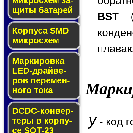
обратн
мик­ро­схем за­
щи­ты ба­та­рей
BST
(B
Корпуса SMD
конде
мик­ро­схем
плаваю
Маркировка
LED-драй­ве­
ров пе­ре­мен­
Марки
но­го то­ка
DCDC-кон­вер­
y
- код г
те­ры в кор­пу­
се SOT-23