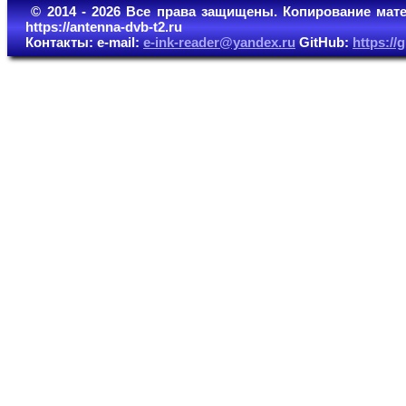
© 2014 - 2026 Все права защищены. Копирование мате
https://antenna-dvb-t2.ru
Контакты: e-mail:
e-ink-reader@yandex.ru
GitHub:
https:/