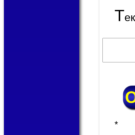
Т
е
* 