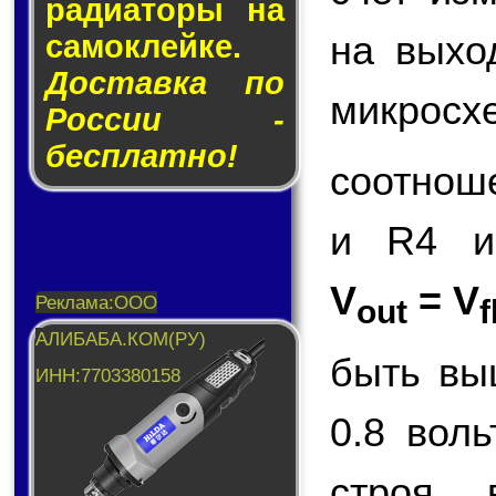
ра­ди­а­то­ры на
на вых
са­мо­клей­ке.
Доставка по
микросх
России -
бесплатно!
соотнош
и R4 и
V
= V
out
f
быть вы
0.8 вол
строя,