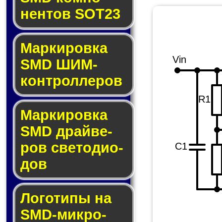
нен­тов SOT23
Маркировка
Vin
SMD ШИМ-
кон­трол­ле­ров
R1
Маркировка
SMD драй­ве­
ров све­то­ди­о­
C1
дов
Логотипы на
SMD-мик­ро­