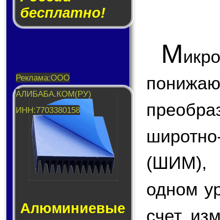
бесплатно!
М
икр
пони
преобр
широтн
(ШИМ),
одном у
Алюминие­вые
счет из