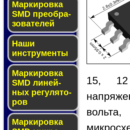
2.8±0.3mm
Мар­ки­ров­ка
SMD пре­об­ра­
зо­ва­те­лей
Наши
2 x 0.95mm
инструменты
Маркировка
15, 1
SMD ли­ней­
ных ре­гу­ля­то­
напряж
ров
вольта
Маркировка
микро