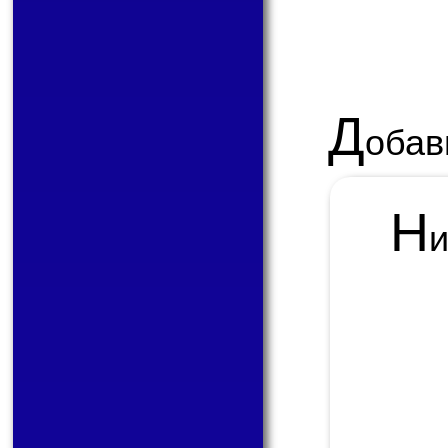
Д
обав
Н