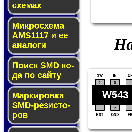
схе­мах
Микросхема
AMS1117 и ее
На
ана­ло­ги
Поиск SMD ко­
да по сай­ту
SW
IN
E
6
5
4
W543
Маркировка
SMD-ре­зис­то­
1
2
3
ров
BST
GND
F