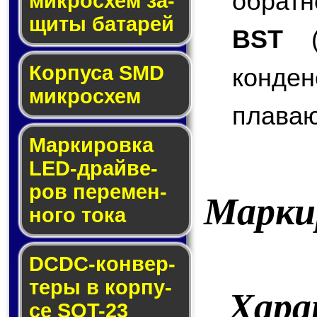
обратн
мик­ро­схем за­
щи­ты ба­та­рей
BST
(B
Корпуса SMD
конде
мик­ро­схем
плаваю
Маркировка
LED-драй­ве­
ров пе­ре­мен­
Марки
но­го то­ка
DCDC-кон­вер­
те­ры в кор­пу­
Хара
се SOT-23