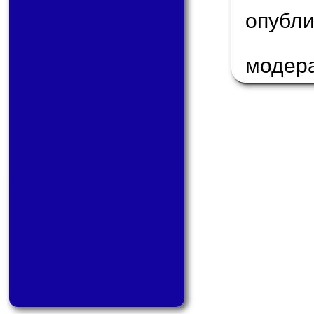
опуб
модер