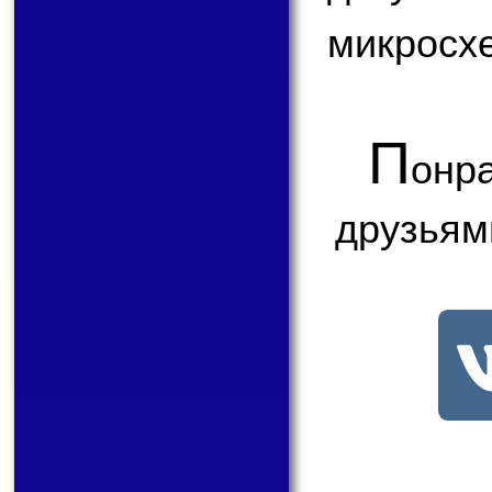
микросх
П
онр
друзьям