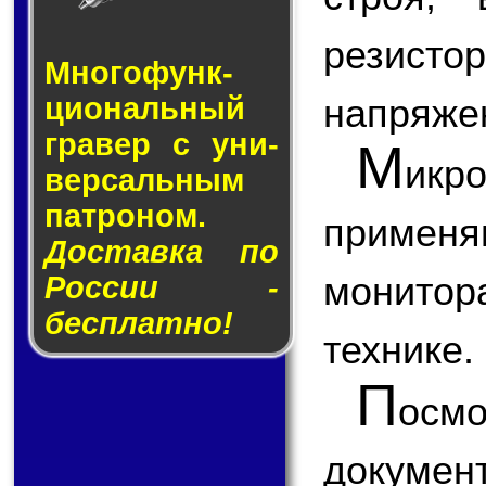
резисто
Много­функ­
напряже
цио­наль­ный
гра­вер с уни­
М
ик
вер­саль­ным
пат­ро­ном.
приме
Доставка по
монитор
России -
бесплатно!
технике.
П
ос
докум