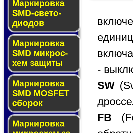
Маркировка
SMD-све­то­
включ
дио­дов
едини
Мар­ки­ров­ка
включа
SMD мик­рос­
хем защиты
- выкл
Мар­ки­ров­ка
SW
(Sw
SMD MOSFET
дроссе
сбо­рок
FB
(Fe
Мар­ки­ров­ка