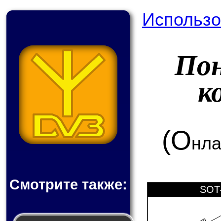
Использо
По
к
(О
нла
Смотрите также:
SOT-