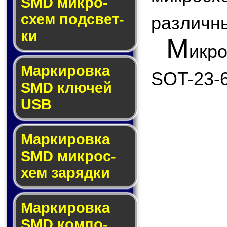
SMD мик­ро­
схем под­свет­
различны
ки
М
икр
Маркировка
SOT-23-6
SMD клю­чей
USB
Маркировка
SMD мик­рос­
хем за­ряд­ки
Маркировка
SMD ком­по­