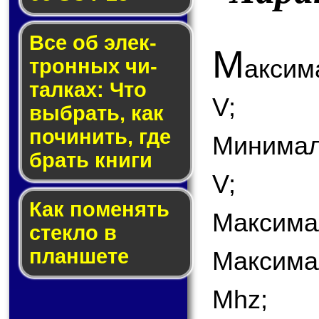
Все об элек­
М
аксим
трон­ных чи­
тал­ках: Что
V;
выб­рать, как
по­чи­нить, где
Минимал
брать кни­ги
V;
Как по­ме­нять
Максимал
стек­ло в
планшете
Максима
Mhz;