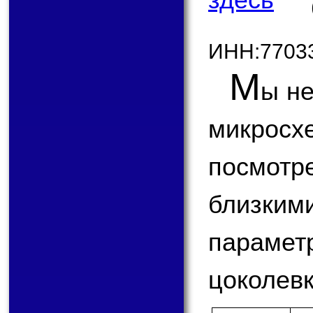
ИНН:7703
М
ы не
микрос
посмот
близк
парам
цоколевк