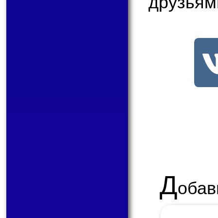
друзьям
Д
обав