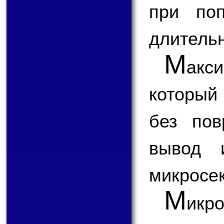
при по
длительн
М
акси
который
без пов
вывод 
микросек
М
икр