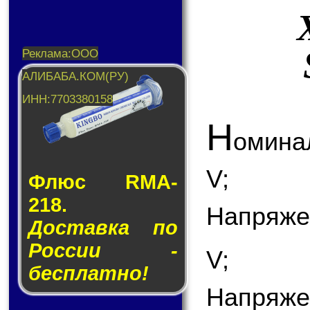
Н
омина
V;
Флюс RMA-
218.
Напряже
Доставка по
России -
V;
бесплатно!
Напряже