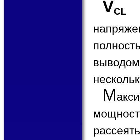
V
(
CL
напряже
полнос
выводом
несколь
М
ак
мощност
рассеят