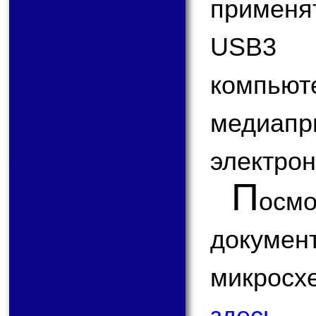
применя
USB3 
компь
медиапр
электрон
П
ос
докум
микрос
здесь