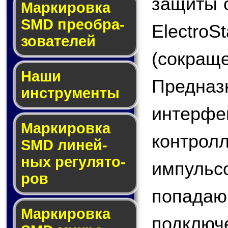
защиты о
Мар­ки­ров­ка
SMD пре­об­ра­
Electro
зо­ва­те­лей
(сокра
Наши
Предн
инструменты
интер
Маркировка
контро
SMD ли­ней­
ных ре­гу­ля­то­
импульс
ров
попада
Маркировка
подключ