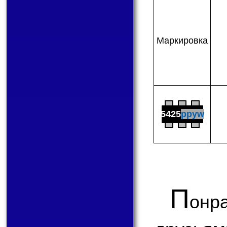
Мар­ки­ров­ка
5425
ppyw
П
онр