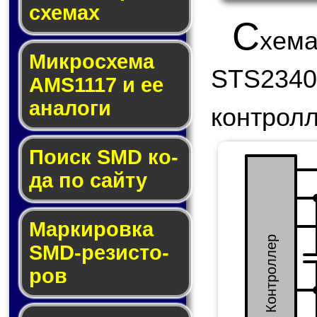
схе­мах
C
хема
Микросхема
STS234
AMS1117 и ее
ана­ло­ги
контрол
Поиск SMD ко­
да по сай­ту
Маркировка
USB Контроллер
SMD-ре­зис­то­
ров