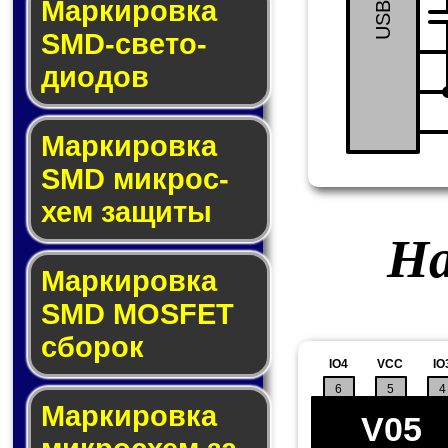
Маркировка
SMD-све­то­
дио­дов
Мар­ки­ров­ка
SMD мик­рос­
хем защиты
На
Мар­ки­ров­ка
SMD MOSFET
сбо­рок
IO4
VCC
IO
6
5
4
Мар­ки­ров­ка
V05