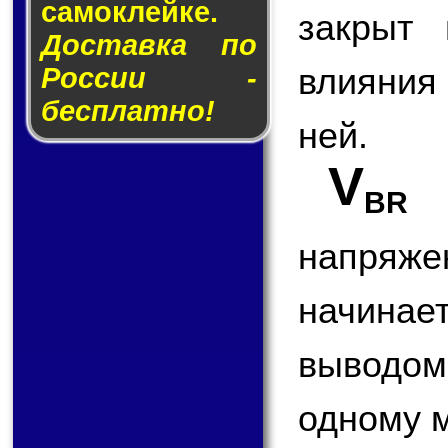
са­мо­клей­ке.
закрыт 
Доставка по
влияния
России -
бесплатно!
ней.
V
BR 
напряже
начинае
выводом
одному 