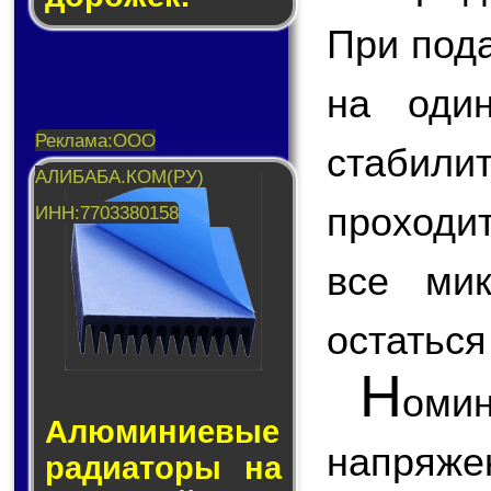
При под
на оди
стабили
проходит
все мик
остаться
Н
оми
Алюминие­вые
напряже
ра­ди­а­то­ры на