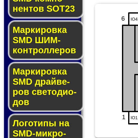
нен­тов SOT23
6
IO4
Маркировка
SMD ШИМ-
кон­трол­ле­ров
Маркировка
SMD драй­ве­
ров све­то­ди­о­
дов
1
IO1
Логотипы на
SMD-мик­ро­