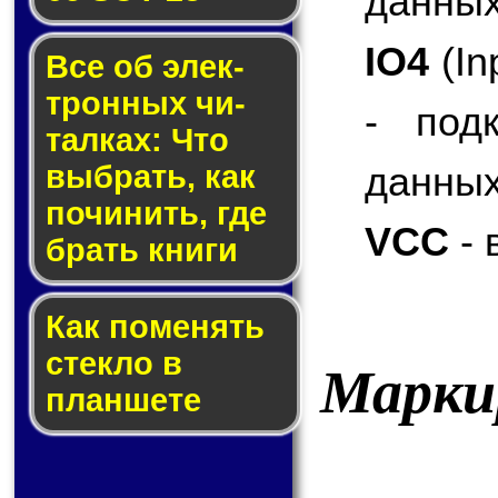
данных
IO4
(In
Все об элек­
трон­ных чи­
- под
тал­ках: Что
данных
выб­рать, как
по­чи­нить, где
VCC
- 
брать кни­ги
Как по­ме­нять
стек­ло в
Марки
планшете