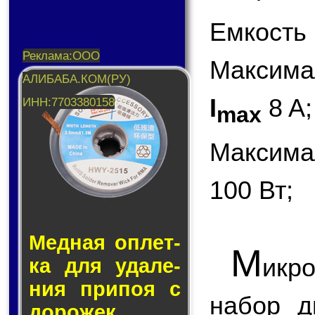
Емкость 
Максима
I
8 A;
max
Максима
100 Вт;
Медная оп­лет­
М
икр
ка для уда­ле­
ния при­поя с
набор д
до­ро­жек.