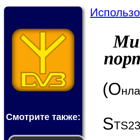
Использо
Ми
пор
(О
нла
Смотрите также:
S
TS2