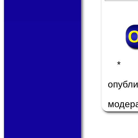
* 
опуб
модер