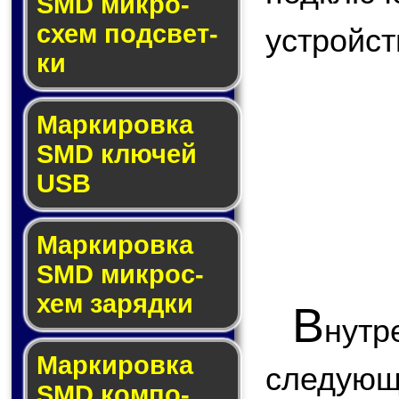
SMD мик­ро­
схем под­свет­
устройст
ки
Маркировка
SMD клю­чей
USB
Маркировка
SMD мик­рос­
хем за­ряд­ки
В
нут
Маркировка
следующ
SMD ком­по­