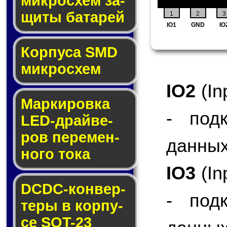
мик­ро­схем за­
щи­ты ба­та­рей
1
2
3
IO1
GND
IO
Корпуса SMD
мик­ро­схем
IO2
(In
Маркировка
- под
LED-драй­ве­
ров пе­ре­мен­
данных
но­го то­ка
IO3
(In
DCDC-кон­вер­
- под
те­ры в кор­пу­
се SOT-23