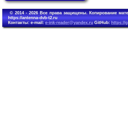
© 2014 - 2026 Все права защищены. Копирование мате
https://antenna-dvb-t2.ru
Контакты: e-mail:
e-ink-reader@yandex.ru
GitHub:
https:/