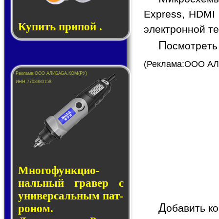
Express, HDMI
Купить припой .
электронной те
П
осмотрет
(Реклама:ООО АЛ
Много­функ­цио­
наль­ный гра­вер с
уни­вер­саль­ным пат­
Д
ро­ном.
обавить к