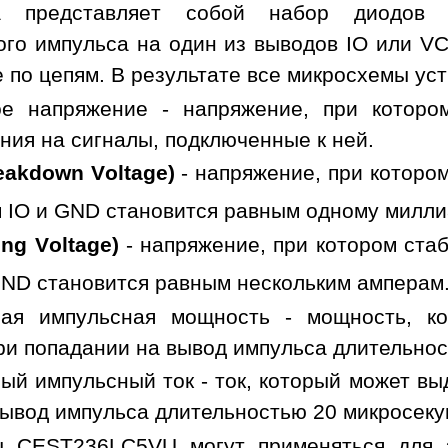
ма представляет собой набор диодов
ого импульса на один из выводов IO или V
 по цепям. В результате все микросхемы ус
ое напряжение - напряжение, при которо
ния на сигналы, подключенные к ней.
eakdown Voltage)
- напряжение, при котором
 IO и GND становится равным одному милли
ng Voltage)
- напряжение, при котором ста
GND становится равным нескольким амперам
ная импульсная мощность - мощность, к
ри попадании на вывод импульса длительнос
ый импульсный ток - ток, который может в
вывод импульса длительностью 20 микросеку
ы CEST236LC5VU могут применяться для 