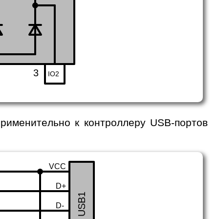
3
IO2
именительно к контроллеру USB-портов
VCC
D+
USB1
D-