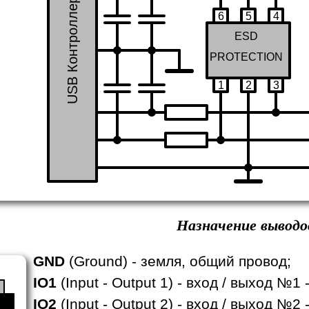
USB Контроллер
6
5
4
ESD
PROTECTION
1
2
3
Назначение выводо
GND
(Ground) - земля, общий провод;
IO1
(Input - Output 1) - вход / выход №
IO2
(Input - Output 2) - вход / выход №