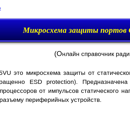
e
Микросхема защиты портов
(О
нлайн справочник рад
VU это микросхема защиты от статического 
окращенно ESD protection). Предназначе
 процессоров от импульсов статического н
 разъему периферийных устройств.