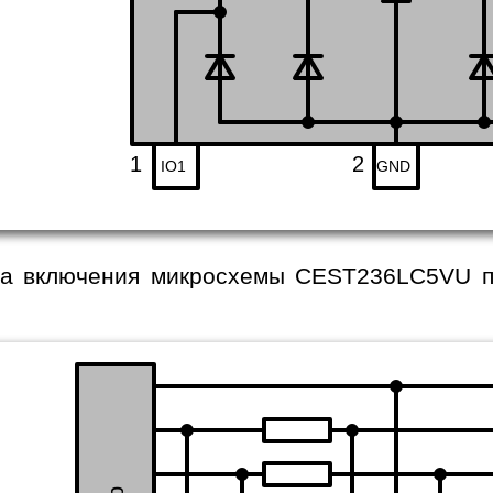
1
2
IO1
GND
а включения микросхемы CEST236LC5VU пр