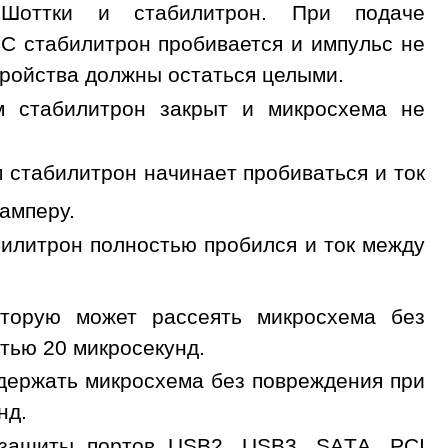
 Шоттки и стабилитрон. При подаче
CC стабилитрон пробивается и импульс не
тройства должны остаться целыми.
м стабилитрон закрыт и микросхема не
 стабилитрон начинает пробиваться и ток
амперу.
билитрон полностью пробился и ток между
.
оторую может рассеять микросхема без
тью 20 микросекунд.
ыдержать микросхема без повреждения при
нд.
защиты портов USB2, USB3, SATA, PCI