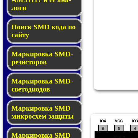
ло­ги
Поиск SMD ко­да по
сай­ту
Маркировка SMD-
ре­зис­то­ров
Маркировка SMD-
све­то­дио­дов
Мар­ки­ров­ка SMD
мик­рос­хем защиты
IO4
VCC
IO3
6
5
4
Мар­ки­ров­ка SMD