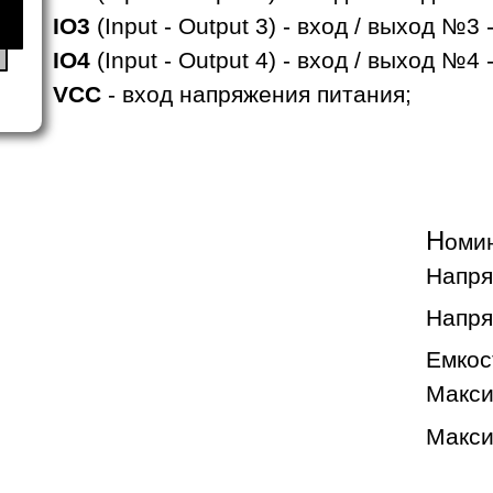
IO3
(Input - Output 3) - вход / выход №
IO4
(Input - Output 4) - вход / выход №
VCC
- вход напряжения питания;
.
Н
оми
Напря
Напря
Емкос
Макси
Макси