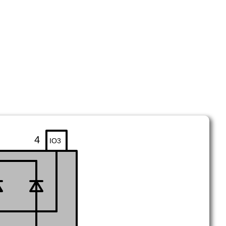
4
IO3