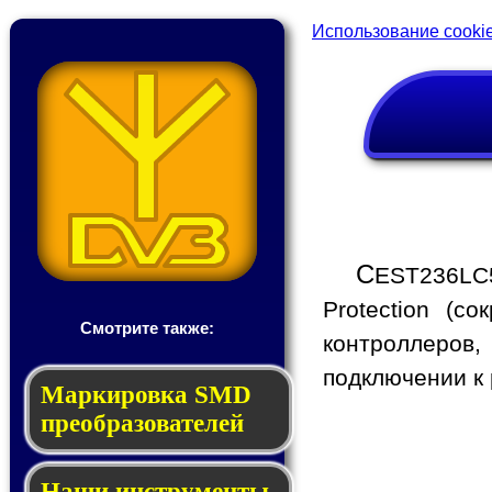
Использование cooki
C
EST236LC5
Protection (с
Смотрите также:
контроллеров,
подключении к
Мар­ки­ров­ка SMD
пре­об­ра­зо­ва­те­лей
Наши инструменты