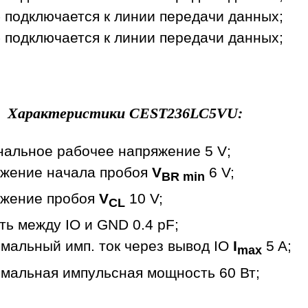
3 - подключается к линии передачи данных;
4 - подключается к линии передачи данных;
Характеристики
CEST236LC5VU
:
нальное рабочее напряжение 5 V;
жение начала пробоя
V
6 V;
BR min
жение пробоя
V
10 V;
CL
ть между IO и GND 0.4 pF;
мальный имп. ток через вывод IO
I
5 A;
max
мальная импульсная мощность 60 Вт;