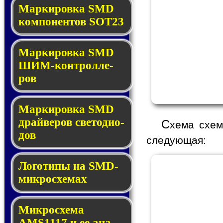
Маркировка SMD
ком­по­нен­тов SOT23
Маркировка SMD
ШИМ-кон­трол­ле­
ров
Маркировка SMD
драй­ве­ров све­то­ди­о­
C
хема схем
дов
следующая:
Логотипы на SMD-
мик­ро­схе­мах
Микросхема
AMS1117 и ее ана­