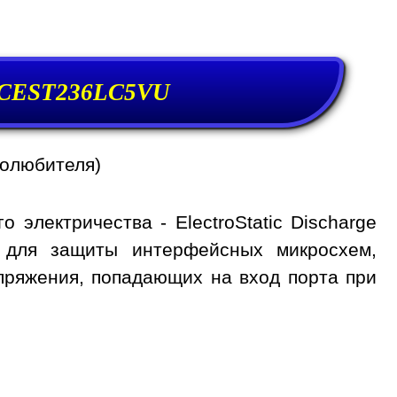
 CEST236LC5VU
иолюбителя)
электричества - ElectroStatic Discharge
на для защиты интерфейсных микросхем,
апряжения, попадающих на вход порта при