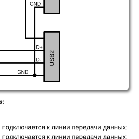
GND
D+
USB2
D-
GND
в:
1 - подключается к линии передачи данных;
2 - подключается к линии передачи данных;