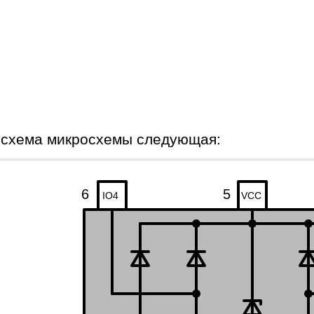
 схема микросхемы следующая:
6
5
IO4
VCC