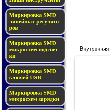
Маркировка SMD
ли­ней­ных ре­гу­ля­то­
ров
Маркировка SMD
В
нутренняя
мик­ро­схем под­свет­
ки
Маркировка SMD
клю­чей USB
Маркировка SMD
мик­рос­хем за­ряд­ки