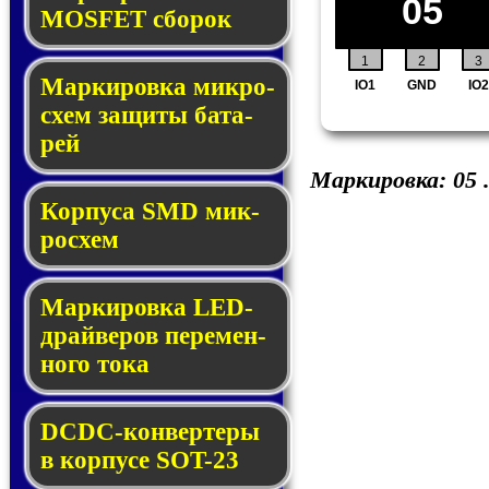
05
MOSFET сбо­рок
1
2
3
Мар­ки­ров­ка мик­ро­
IO1
GND
IO2
схем за­щи­ты ба­та­
рей
Маркировка:
05
Корпуса SMD мик­
ро­схем
Маркировка LED-
драй­ве­ров пе­ре­мен­
но­го то­ка
DCDC-кон­вер­те­ры
в кор­пу­се SOT-23