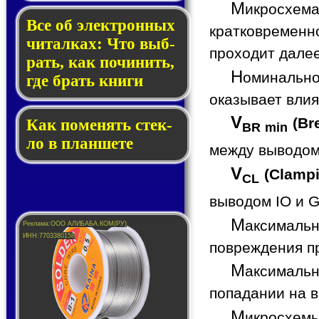
М
икросхе
Все об элек­трон­ных
кратковременн
чи­тал­ках: Что выб­
проходит далее
рать, как по­чи­нить,
Н
оминальн
где брать кни­ги
оказывает влия
V
(Br
Как по­ме­нять стек­
BR min
ло в планшете
между выводом
V
(Clampi
CL
выводом IO и 
М
аксималь
повреждения п
М
аксимальн
попадании на 
М
икросхем