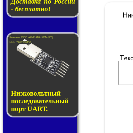
Доставка по России
- бесплатно!
Н
Т
ек
Низковольтный
последовательный
порт UART.