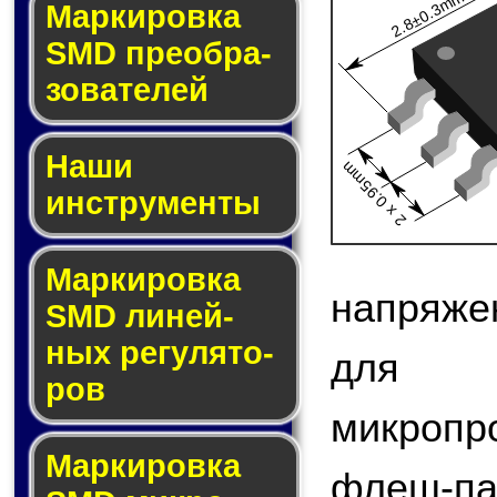
2.8±0.3mm
Мар­ки­ров­ка
SMD пре­об­ра­
зо­ва­те­лей
Наши
2 x 0.95mm
инструменты
Маркировка
напряже
SMD ли­ней­
ных ре­гу­ля­то­
для 
ров
микроп
Маркировка
флеш-па