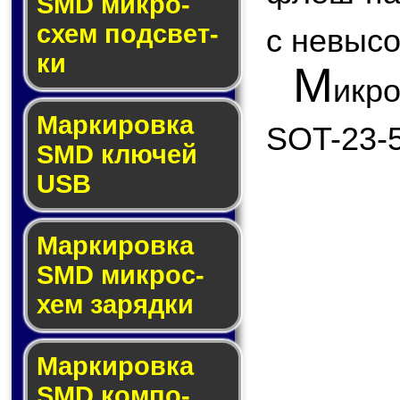
SMD мик­ро­
схем под­свет­
с невыс
ки
М
икр
Маркировка
SOT-23-5
SMD клю­чей
USB
Маркировка
SMD мик­рос­
хем за­ряд­ки
Маркировка
SMD ком­по­