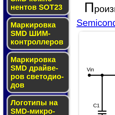
П
нен­тов SOT23
рои
Semicond
Маркировка
SMD ШИМ-
кон­трол­ле­ров
Маркировка
SMD драй­ве­
Vin
ров све­то­ди­о­
дов
Логотипы на
C1
SMD-мик­ро­