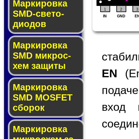
Маркировка
1
2
3
SMD-све­то­
IN
GND
E
дио­дов
Мар­ки­ров­ка
стабил
SMD мик­рос­
хем защиты
EN
(En
Мар­ки­ров­ка
подаче
SMD MOSFET
вход 
сбо­рок
соедин
Мар­ки­ров­ка