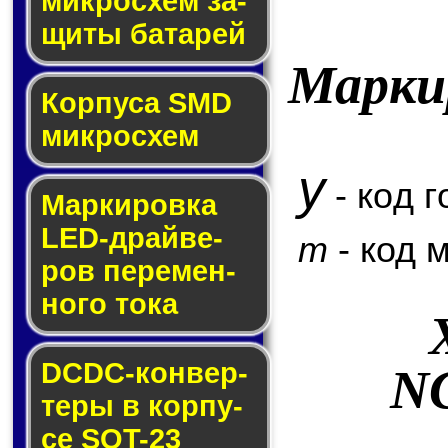
мик­ро­схем за­
щи­ты ба­та­рей
Марки
Корпуса SMD
мик­ро­схем
y
- код г
Маркировка
LED-драй­ве­
m
- код 
ров пе­ре­мен­
но­го то­ка
DCDC-кон­вер­
N
те­ры в кор­пу­
се SOT-23