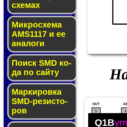
схе­мах
Микросхема
AMS1117 и ее
ана­ло­ги
Поиск SMD ко­
На
да по сай­ту
Маркировка
SMD-ре­зис­то­
OUT
A
ров
5
4
Q1B
y