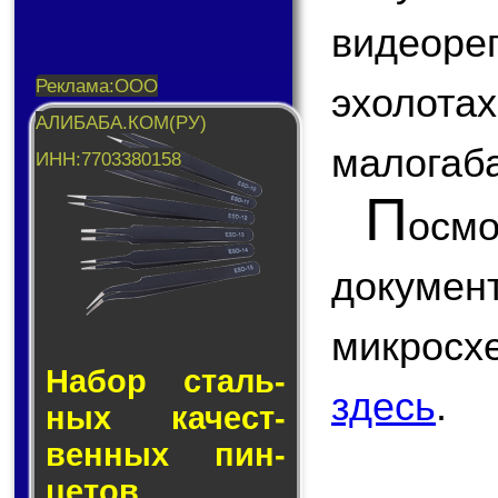
видеоре
эхолот
малогаба
П
ос
докум
микросх
Набор сталь­
здесь
.
ных ка­чест­
вен­ных пин­
це­тов.