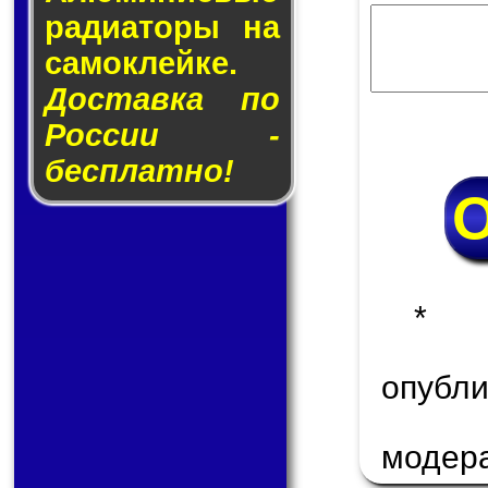
ра­ди­а­то­ры на
са­мо­клей­ке.
Доставка по
России -
бесплатно!
* 
опуб
модер