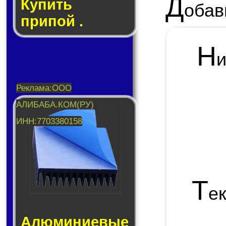
Д
Купить
обав
припой .
Н
Т
е
Алюминие­вые