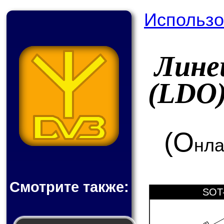
Использо
Лине
(LDO
(О
нла
Смотрите также:
SOT-