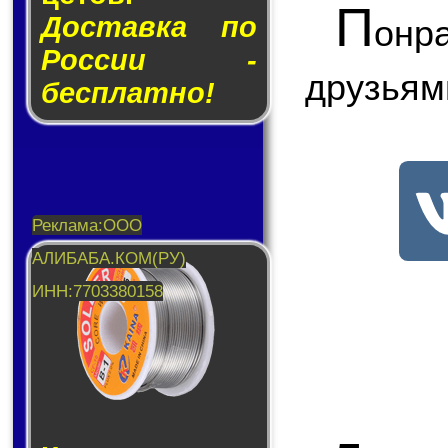
П
Доставка по
онр
России -
друзьям
бесплатно!