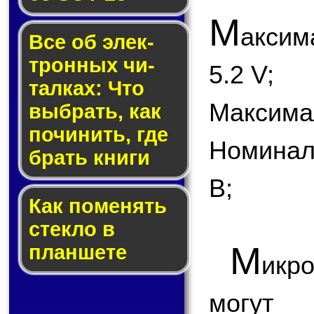
М
акси
Все об элек­
трон­ных чи­
5.2 V;
тал­ках: Что
Максимал
выб­рать, как
по­чи­нить, где
Номинал
брать кни­ги
В;
Как по­ме­нять
стек­ло в
М
планшете
икр
могу