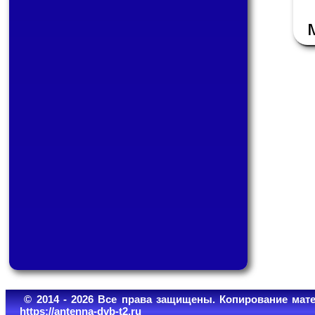
© 2014 - 2026 Все права защищены. Копирование мате
https://antenna-dvb-t2.ru