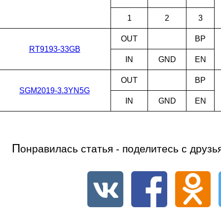
1
2
3
OUT
BP
RT9193-33GB
IN
GND
EN
OUT
BP
SGM2019-3.3YN5G
IN
GND
EN
П
онравилась статья - поделитесь с друзь