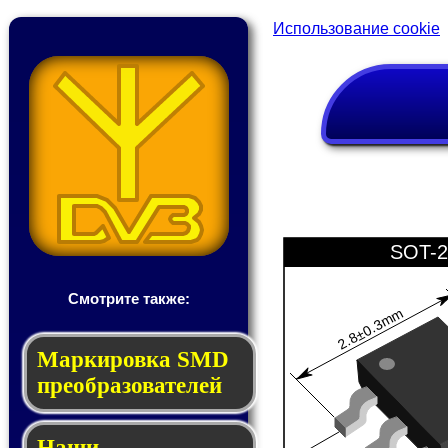
Использование cookie
SOT-2
Смотрите также:
2.8±0.3mm
Мар­ки­ров­ка SMD
пре­об­ра­зо­ва­те­лей
Наши