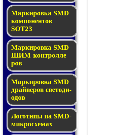
Маркировка SMD
ком­по­нен­тов
SOT23
Маркировка SMD
ШИМ-кон­трол­ле­
ров
Маркировка SMD
драй­ве­ров све­то­ди­
о­дов
Логотипы на SMD-
мик­ро­схе­мах