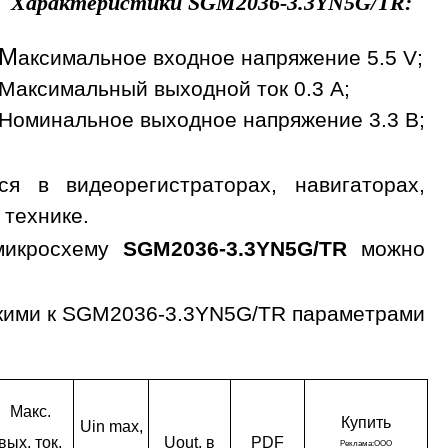
Характеристики
SGM2036-3.3YN5G/TR
:
М
аксимальное входное напряжение 5.5 V;
Максимальный выходной ток 0.3 A;
Номинальное выходное напряжение 3.3 В;
я в видеорегистраторах, навигаторах,
 технике.
икросхему
SGM2036-3.3YN5G/TR
можно
зкими к SGM2036-3.3YN5G/TR параметрами
Макс.
Ку­пить
Uin max,
вых. ток,
Uout, в
PDF