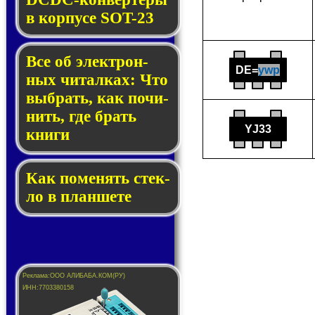
в кор­пу­се SOT-23
Все об элек­трон­
DE=
ywp
ных чи­тал­ках: Что
выб­рать, как по­чи­
нить, где брать
YJ33
кни­ги
Как по­ме­нять стек­
ло в планшете