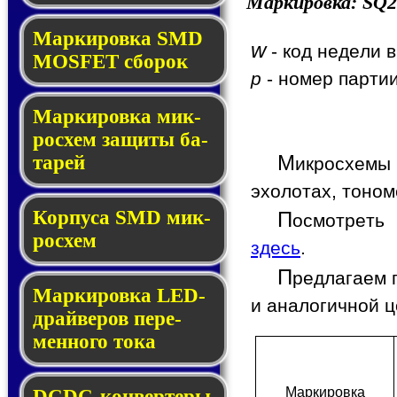
Маркировка:
SQ2
Мар­ки­ров­ка SMD
w
- код недели в
MOSFET сбо­рок
p
- номер партии
Мар­ки­ров­ка мик­
ро­схем за­щи­ты ба­
М
та­рей
икросхемы
эхолотах, тоном
Корпуса SMD мик­
П
осмотреть
ро­схем
здесь
.
П
редлагаем 
Маркировка LED-
и аналогичной ц
драй­ве­ров пе­ре­
мен­но­го то­ка
Мар­ки­ров­ка
DCDC-кон­вер­те­ры