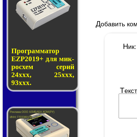
Д
обавить ко
Н
и
Программатор
EZP2019+ для мик­
ро­схем се­рий
24ххх, 25ххх,
93ххх.
Т
екс