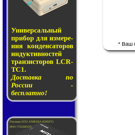
Универсальный
при­бор для из­ме­ре­
* Ваш
ния кон­ден­са­то­ров
ин­дук­тив­нос­тей
тран­зис­то­ров LCR-
TC1.
Доставка по
России -
бесплатно!