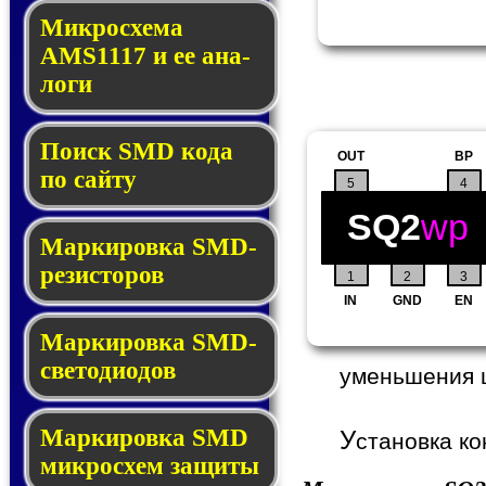
Микросхема
AMS1117 и ее ана­
ло­ги
Поиск SMD ко­да
OUT
BP
по сай­ту
5
4
SQ2
wp
Маркировка SMD-
ре­зис­то­ров
1
2
3
IN
GND
EN
Маркировка SMD-
све­то­дио­дов
уменьшения 
Мар­ки­ров­ка SMD
У
становка ко
мик­рос­хем защиты