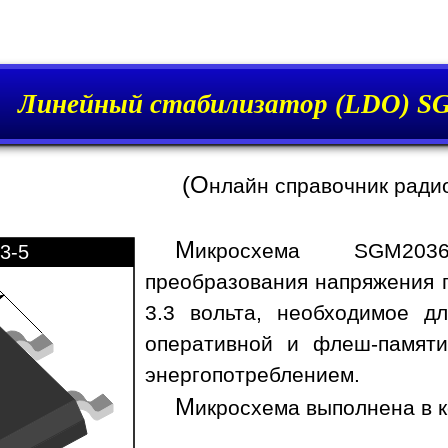
Линейный стабилизатор (LDO) S
(О
нлайн справочник ради
М
икросхема SGM2036
3-5
преобразования напряжения 
3.3 вольта, необходимое д
оперативной и флеш-памяти
энергопотреблением.
М
икросхема выполнена в к