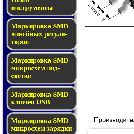
2 x 0.95mm
инструменты
Маркировка SMD
ли­ней­ных ре­гу­ля­
то­ров
Маркировка SMD
мик­ро­схем под­
свет­ки
Маркировка SMD
клю­чей USB
П
роизводите
Маркировка SMD
мик­рос­хем за­ряд­ки