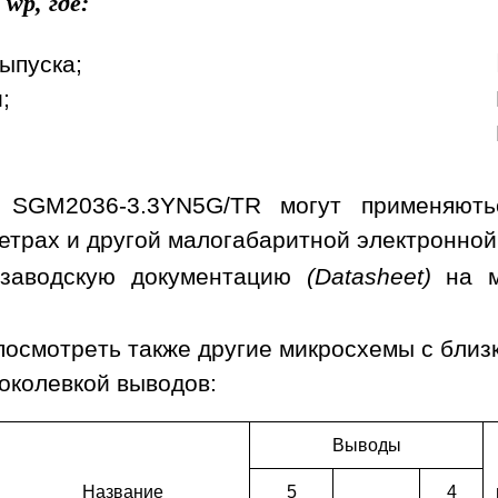
wp, где:
ыпуска;
;
 SGM2036-3.3YN5G/TR могут применяютьс
етрах и другой малогабаритной электронной
 заводскую документацию
(Datasheet)
на м
посмотреть также другие микросхемы с бли
околевкой выводов:
Выводы
Наз­ва­ние
5
4