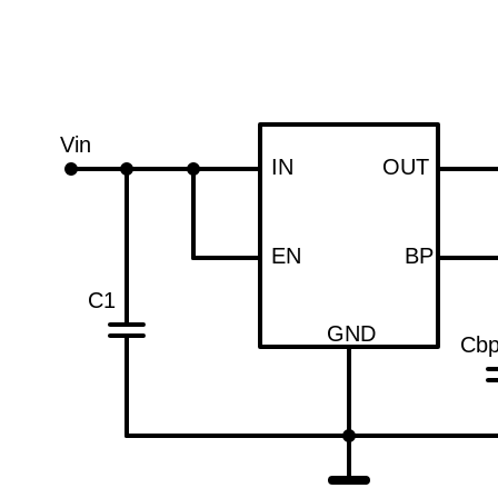
Vin
IN
OUT
EN
BP
C1
GND
Cb