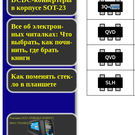
в кор­пу­се SOT-23
3Q=
ywp
Все об элек­трон­
QVD
ных чи­тал­ках: Что
выб­рать, как по­чи­
нить, где брать
кни­ги
QVD
Как по­ме­нять стек­
SLH
ло в планшете