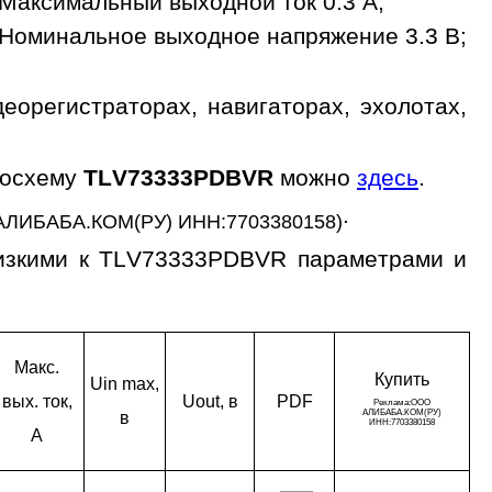
Максимальный выходной ток 0.3 A;
Номинальное выходное напряжение 3.3 В;
орегистраторах, навигаторах, эхолотах,
росхему
TLV73333PDBVR
можно
здесь
.
.
АЛИБАБА.КОМ(РУ) ИНН:7703380158)
лизкими к TLV73333PDBVR параметрами и
Макс.
Ку­пить
Uin max,
вых. ток,
Uout, в
PDF
в
A