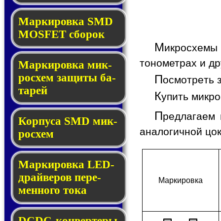
Мар­ки­ров­ка SMD
MOSFET сбо­рок
М
икросхемы 
тонометрах и др
Мар­ки­ров­ка мик­
ро­схем за­щи­ты ба­
П
осмотреть 
та­рей
К
упить микр
П
редлагаем 
Корпуса SMD мик­
аналогичной цо
ро­схем
Маркировка LED-
драй­ве­ров пе­ре­
Мар­ки­ров­ка
мен­но­го то­ка
DCDC-кон­вер­те­ры