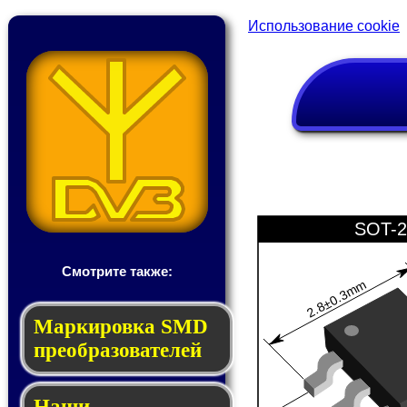
Использование cookie
SOT-2
Смотрите также:
2.8±0.3mm
Мар­ки­ров­ка SMD
пре­об­ра­зо­ва­те­лей
Наши