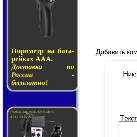
Пирометр на ба­та­
Д
обавить ко
рей­ках AAA.
Доставка по
Н
и
России -
бесплатно!
Т
екс