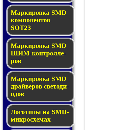
Маркировка SMD
ком­по­нен­тов
SOT23
Маркировка SMD
ШИМ-кон­трол­ле­
ров
Маркировка SMD
драй­ве­ров све­то­ди­
о­дов
Логотипы на SMD-
мик­ро­схе­мах