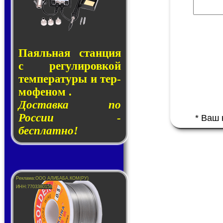
Паяльная стан­ция
с ре­гу­ли­ров­кой
тем­пе­ра­ту­ры и тер­
мо­фе­ном .
Доставка по
России -
* Ваш
бесплатно!