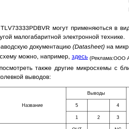
TLV73333PDBVR могут применяються в виде
угой малогабаритной электронной технике.
заводскую документацию
(Datasheet)
на мик
осхему можно, например,
здесь
(Реклама:ООО 
посмотреть также другие микросхемы с б
колевкой выводов:
Выводы
Наз­ва­ние
5
4
1
2
3