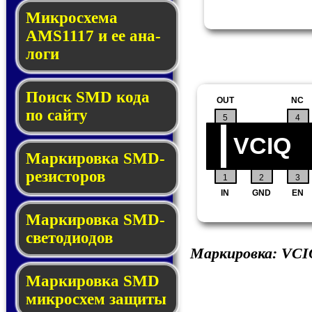
Микросхема
AMS1117 и ее ана­
ло­ги
Поиск SMD ко­да
OUT
NC
по сай­ту
5
4
VCIQ
Маркировка SMD-
ре­зис­то­ров
1
2
3
IN
GND
EN
Маркировка SMD-
све­то­дио­дов
Маркировка:
VCI
Мар­ки­ров­ка SMD
мик­рос­хем защиты