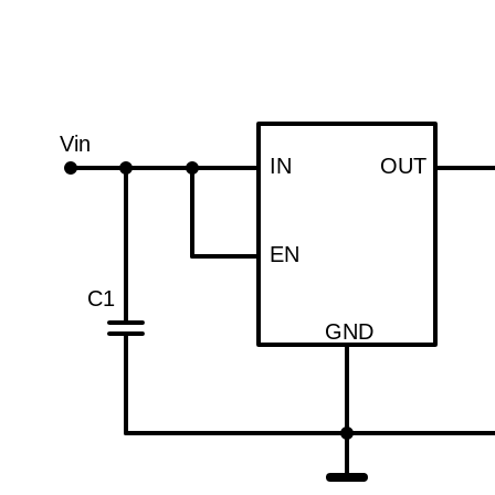
Vin
IN
OUT
EN
C1
GND