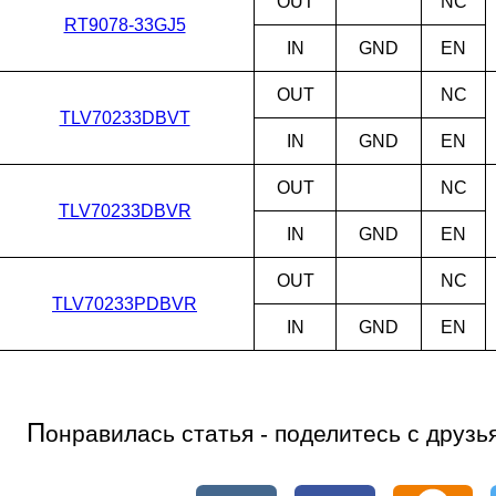
OUT
NC
RT9078-33GJ5
IN
GND
EN
OUT
NC
TLV70233DBVT
IN
GND
EN
OUT
NC
TLV70233DBVR
IN
GND
EN
OUT
NC
TLV70233PDBVR
IN
GND
EN
П
онравилась статья - поделитесь с друзь