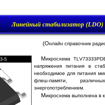
Линейный стабилизатор (LDO
(О
нлайн справочник ради
М
икросхема TLV73333PD
3-5
напряжения питания в стаб
необходимое для питания ми
флеш-памяти, различ
энергопотреблением.
М
икросхема выполнена в к