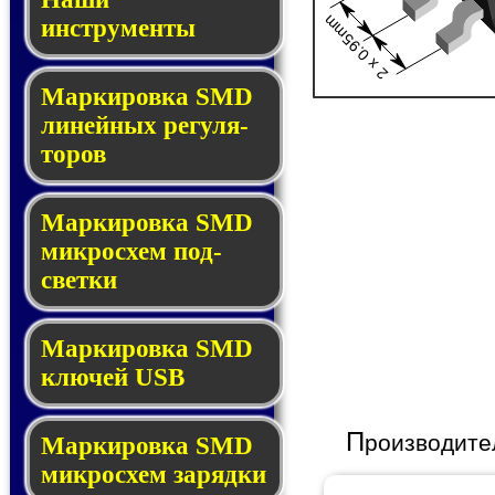
2 x 0.95mm
инструменты
Маркировка SMD
ли­ней­ных ре­гу­ля­
то­ров
Маркировка SMD
мик­ро­схем под­
свет­ки
Маркировка SMD
клю­чей USB
П
роизводите
Маркировка SMD
мик­рос­хем за­ряд­ки