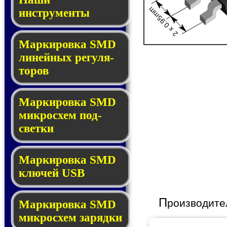
2 x 0.95mm
инструменты
Маркировка SMD
ли­ней­ных ре­гу­ля­
то­ров
Маркировка SMD
мик­ро­схем под­
свет­ки
Маркировка SMD
клю­чей USB
П
роизводите
Маркировка SMD
мик­рос­хем за­ряд­ки