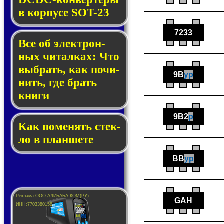
в кор­пу­се SOT-23
7233
Все об элек­трон­
ных чи­тал­ках: Что
выб­рать, как по­чи­
9B
yp
нить, где брать
кни­ги
9B2
p
Как по­ме­нять стек­
ло в планшете
BB
yp
GAH