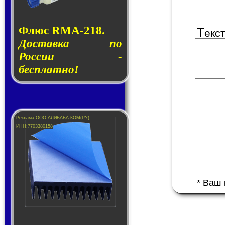
Флюс RMA-218.
Т
екс
Доставка по
России -
бесплатно!
* Ваш