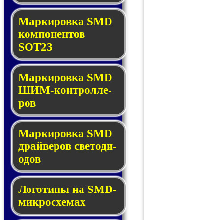
Маркировка SMD
ком­по­нен­тов
SOT23
Маркировка SMD
ШИМ-кон­трол­ле­
ров
Маркировка SMD
драй­ве­ров све­то­ди­
о­дов
Логотипы на SMD-
мик­ро­схе­мах