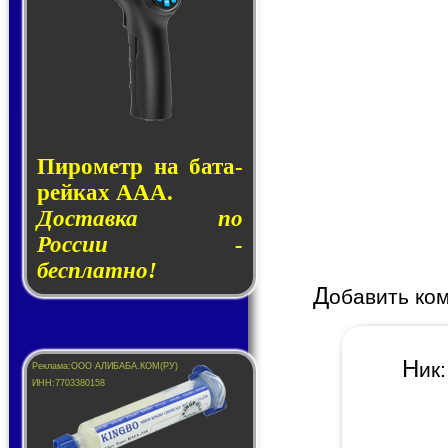
Пирометр на ба­та­
рей­ках AAA.
Доставка по
России -
бесплатно!
Д
обавить ко
Н
и