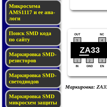
Микросхема
AMS1117 и ее ана­
ло­ги
Поиск SMD ко­да
OUT
NC
по сай­ту
5
4
ZA33
Маркировка SMD-
ре­зис­то­ров
1
2
3
IN
GND
EN
Маркировка SMD-
све­то­дио­дов
Маркировка:
ZA3
Мар­ки­ров­ка SMD
мик­рос­хем защиты