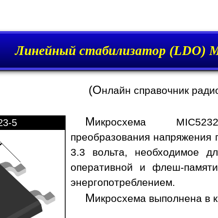
Линейный стабилизатор (LDO) M
(О
нлайн справочник ради
М
икросхема MIC523
23-5
преобразования напряжения 
3.3 вольта, необходимое д
оперативной и флеш-памяти
энергопотреблением.
М
икросхема выполнена в к