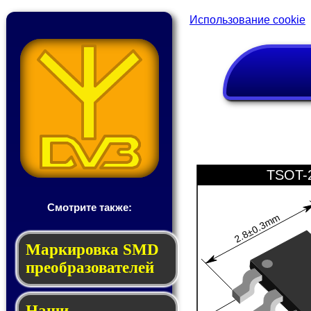
Использование cookie
TSOT-
Смотрите также:
2.8±0.3mm
Мар­ки­ров­ка SMD
пре­об­ра­зо­ва­те­лей
Наши