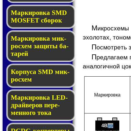
Мар­ки­ров­ка SMD
MOSFET сбо­рок
М
икросхемы
эхолотах, тоном
Мар­ки­ров­ка мик­
ро­схем за­щи­ты ба­
П
осмотреть 
та­рей
П
редлагаем 
аналогичной цо
Корпуса SMD мик­
ро­схем
Мар­ки­ров­ка
Маркировка LED-
драй­ве­ров пе­ре­
мен­но­го то­ка
4B
yp
DCDC-кон­вер­те­ры