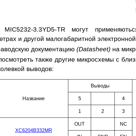
 MIC5232-3.3YD5-TR могут применяються
етрах и другой малогабаритной электронной
заводскую документацию
(Datasheet)
на мик
посмотреть также другие микросхемы с бли
колевкой выводов:
Выводы
Наз­ва­ние
5
4
1
2
3
OUT
NC
XC6204B332MR