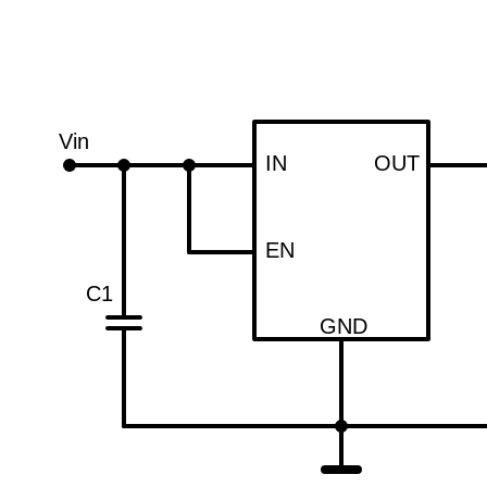
Vin
IN
OUT
EN
C1
GND