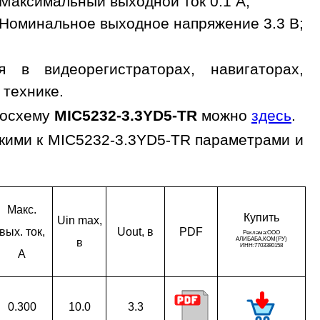
Максимальный выходной ток 0.1 A;
Номинальное выходное напряжение 3.3 В;
 в видеорегистраторах, навигаторах,
 технике.
росхему
MIC5232-3.3YD5-TR
можно
здесь
.
зкими к MIC5232-3.3YD5-TR параметрами и
Макс.
Ку­пить
Uin max,
вых. ток,
Uout, в
PDF
в
A
0.300
10.0
3.3