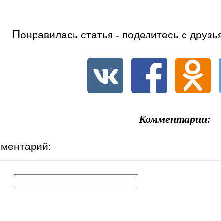
П
онравилась статья - поделитесь с друзь
Комментарии:
мментарий:
к: