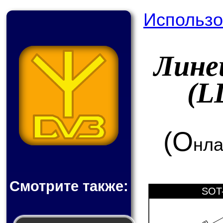
Использо
Лине
(L
(О
нла
Смотрите также:
SOT-