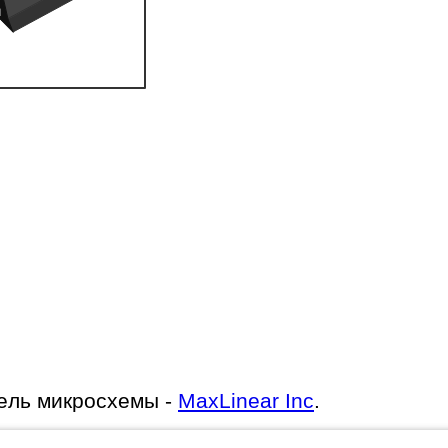
ель микросхемы -
MaxLinear Inc
.