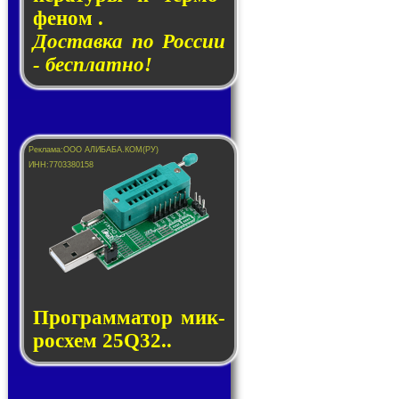
фе­ном .
Доставка по России
- бесплатно!
Прог­рам­ма­тор мик­
ро­схем 25Q32..