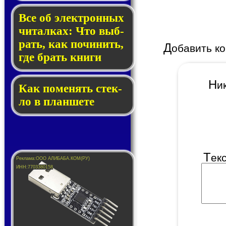
Все об элек­трон­ных
чи­тал­ках: Что выб­
рать, как по­чи­нить,
Д
обавить к
где брать кни­ги
Н
Как по­ме­нять стек­
ло в планшете
Т
ек