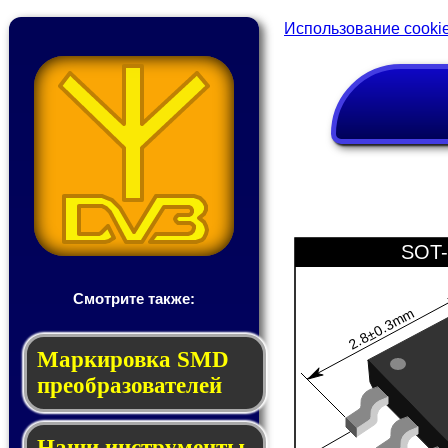
Использование cooki
SOT-
Смотрите также:
2.8±0.3mm
Мар­ки­ров­ка SMD
пре­об­ра­зо­ва­те­лей
Наши инструменты