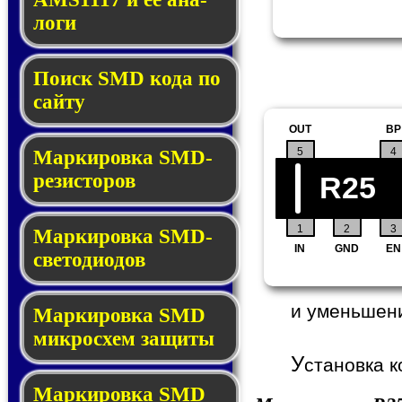
ло­ги
Поиск SMD ко­да по
сай­ту
OUT
BP
5
4
Маркировка SMD-
ре­зис­то­ров
R25
1
2
3
Маркировка SMD-
IN
GND
EN
све­то­дио­дов
и уменьшен
Мар­ки­ров­ка SMD
мик­рос­хем защиты
У
становка к
Мар­ки­ров­ка SMD