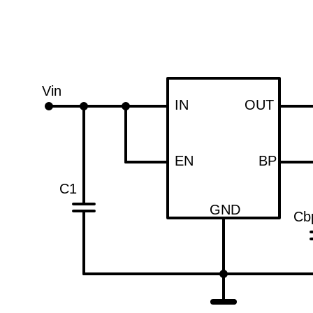
Vin
IN
OUT
EN
BP
C1
GND
Cb