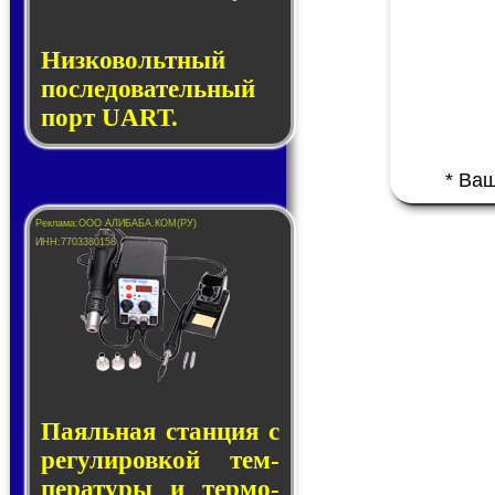
Низковольтный
последовательный
порт UART.
* Ва
Паяльная стан­ция с
ре­гу­ли­ров­кой тем­
пе­ра­ту­ры и тер­мо­