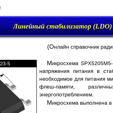
e
Линейный стабилизатор (LDO)
(О
нлайн справочник рад
М
икросхема SPX5205M5-L
23-5
напряжения питания в ста
необходимое для питания ми
флеш-памяти, различ
энергопотреблением.
М
икросхема выполнена в 