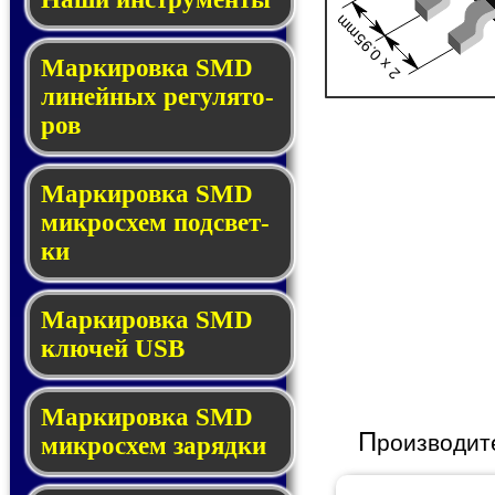
2 x 0.95mm
Маркировка SMD
ли­ней­ных ре­гу­ля­то­
ров
Маркировка SMD
мик­ро­схем под­свет­
ки
Маркировка SMD
клю­чей USB
Маркировка SMD
П
роизводит
мик­рос­хем за­ряд­ки