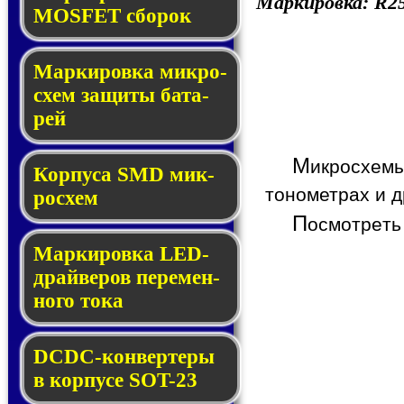
Маркировка:
R2
MOSFET сбо­рок
Мар­ки­ров­ка мик­ро­
схем за­щи­ты ба­та­
рей
М
икросхемы
Корпуса SMD мик­
тонометрах и д
ро­схем
П
осмотреть
Маркировка LED-
драй­ве­ров пе­ре­мен­
но­го то­ка
DCDC-кон­вер­те­ры
в кор­пу­се SOT-23