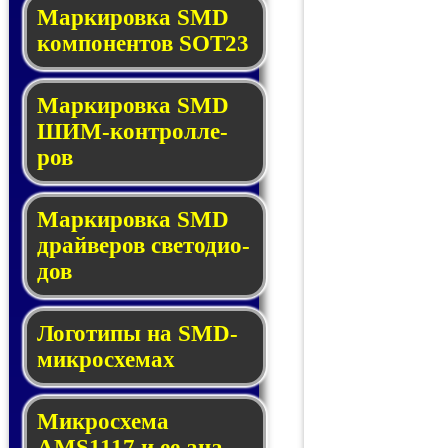
Маркировка SMD
ком­по­нен­тов SOT23
Маркировка SMD
ШИМ-кон­трол­ле­
ров
Маркировка SMD
драй­ве­ров све­то­ди­о­
дов
Логотипы на SMD-
мик­ро­схе­мах
Микросхема
AMS1117 и ее ана­