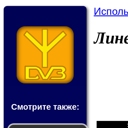
Исполь
Лин
Смотрите также: