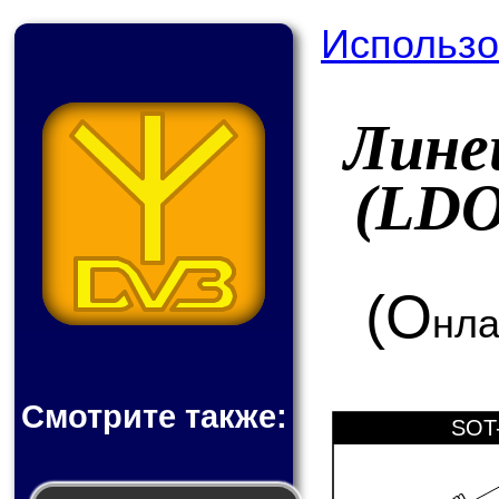
Использо
Лине
(LDO
(О
нла
Смотрите также:
SOT-