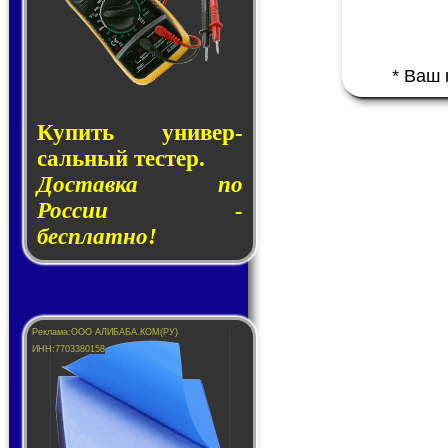
* Ваш
Купить уни­вер­
саль­ный тес­тер.
Доставка по
России -
бесплатно!