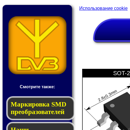
Использование cookie
SOT-2
Смотрите также:
2.8±0.3mm
Мар­ки­ров­ка SMD
пре­об­ра­зо­ва­те­лей
Наши