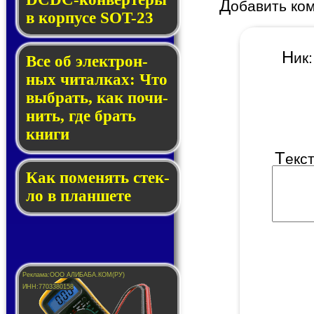
Д
обавить ко
в кор­пу­се SOT-23
Н
и
Все об элек­трон­
ных чи­тал­ках: Что
выб­рать, как по­чи­
нить, где брать
кни­ги
Т
екс
Как по­ме­нять стек­
ло в планшете