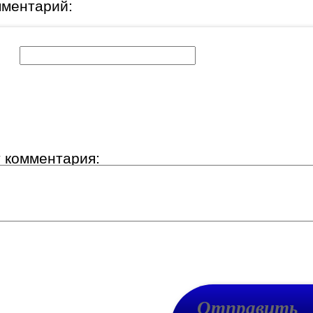
мментарий:
к:
т комментария: