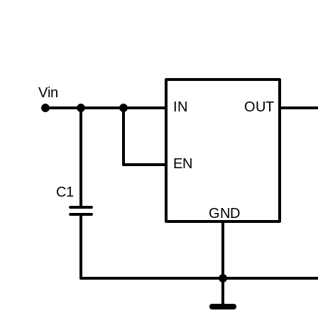
Vin
IN
OUT
EN
C1
GND