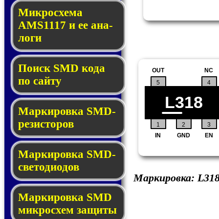
Микросхема
AMS1117 и ее ана­
ло­ги
Поиск SMD ко­да
OUT
NC
по сай­ту
5
4
L318
Маркировка SMD-
ре­зис­то­ров
1
2
3
IN
GND
EN
Маркировка SMD-
све­то­дио­дов
Маркировка:
L31
Мар­ки­ров­ка SMD
мик­рос­хем защиты