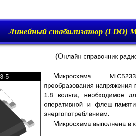
Линейный стабилизатор (LDO) 
(О
нлайн справочник ради
М
икросхема MIC523
3-5
преобразования напряжения 
1.8 вольта, необходимое д
оперативной и флеш-памяти
энергопотреблением.
М
икросхема выполнена в к