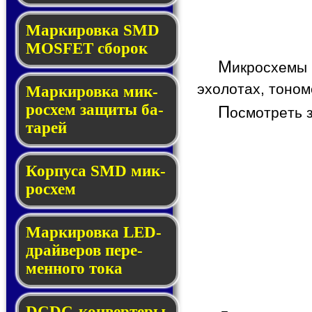
Мар­ки­ров­ка SMD
MOSFET сбо­рок
М
икросхемы
эхолотах, тоном
Мар­ки­ров­ка мик­
ро­схем за­щи­ты ба­
П
осмотреть 
та­рей
Корпуса SMD мик­
ро­схем
Маркировка LED-
драй­ве­ров пе­ре­
мен­но­го то­ка
DCDC-кон­вер­те­ры