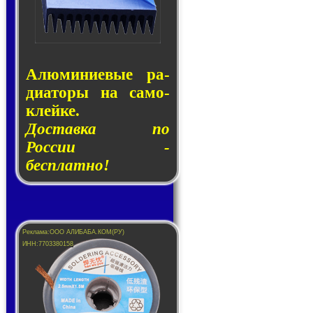
Алюминие­вые ра­
ди­а­то­ры на са­мо­
клей­ке.
Доставка по
России -
бесплатно!