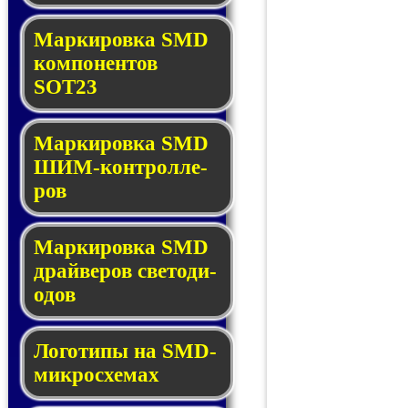
Маркировка SMD
ком­по­нен­тов
SOT23
Маркировка SMD
ШИМ-кон­трол­ле­
ров
Маркировка SMD
драй­ве­ров све­то­ди­
о­дов
Логотипы на SMD-
мик­ро­схе­мах