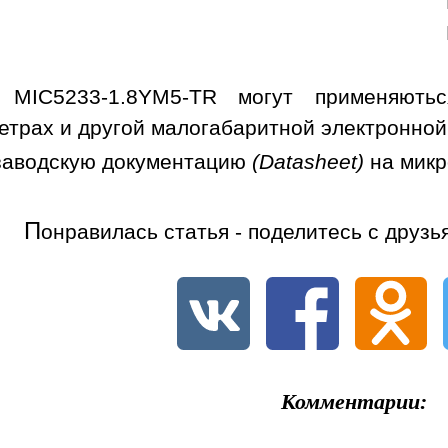
 MIC5233-1.8YM5-TR могут применяються
етрах и другой малогабаритной электронной
заводскую документацию
(Datasheet)
на мик
П
онравилась статья - поделитесь с друзь
Комментарии: