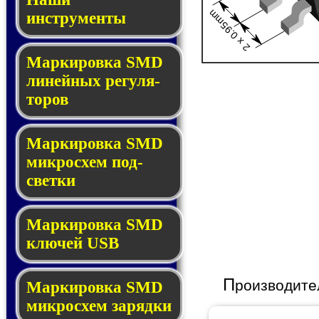
2 x 0.95mm
инструменты
Маркировка SMD
ли­ней­ных ре­гу­ля­
то­ров
Маркировка SMD
мик­ро­схем под­
свет­ки
Маркировка SMD
клю­чей USB
П
роизводите
Маркировка SMD
мик­рос­хем за­ряд­ки