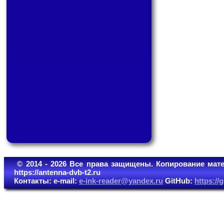
© 2014 - 2026 Все права защищены. Копирование мате
https://antenna-dvb-t2.ru
Контакты: e-mail:
e-ink-reader@yandex.ru
GitHub:
https:/