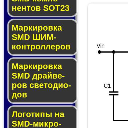
нен­тов SOT23
Маркировка
SMD ШИМ-
кон­трол­ле­ров
Vin
Маркировка
SMD драй­ве­
ров све­то­ди­о­
C1
дов
Логотипы на
SMD-мик­ро­