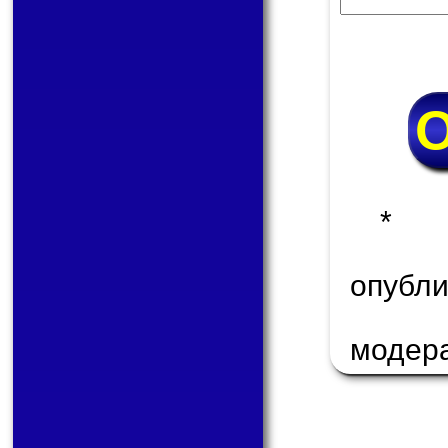
* 
опуб
модер