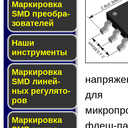
2.8±0.3mm
Мар­ки­ров­ка
SMD пре­об­ра­
зо­ва­те­лей
Наши
2 x 0.95mm
инструменты
Маркировка
напряже
SMD ли­ней­
ных ре­гу­ля­то­
для 
ров
микроп
Маркировка
флеш-па