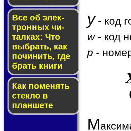
y
Все об элек­
- код г
трон­ных чи­
w
- код 
тал­ках: Что
выб­рать, как
p
- номер
по­чи­нить, где
брать кни­ги
Как по­ме­нять
стек­ло в
планшете
М
аксим