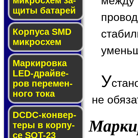
межд
мик­ро­схем за­
щи­ты ба­та­рей
пров
Корпуса SMD
стабил
мик­ро­схем
умень
Маркировка
LED-драй­ве­
У
стан
ров пе­ре­мен­
но­го то­ка
не обяза
DCDC-кон­вер­
Марки
те­ры в кор­пу­
се SOT-23