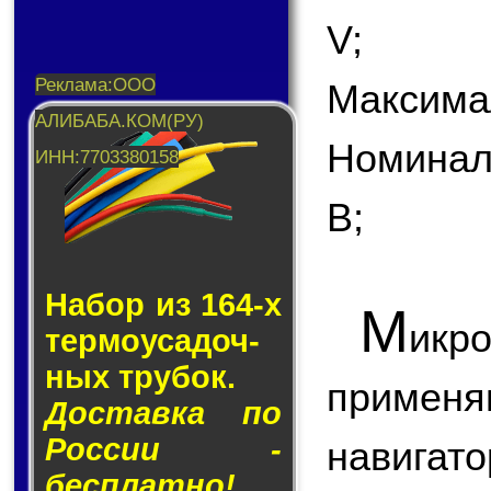
V;
Максимал
Номинал
В;
Набор из 164-х
М
икр
тер­мо­у­са­доч­
ных тру­бок.
применя
Доставка по
России -
навигат
бесплатно!