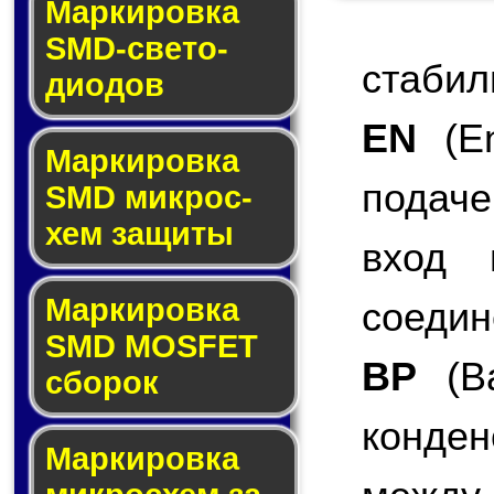
Маркировка
SMD-све­то­
стабил
дио­дов
EN
(En
Мар­ки­ров­ка
подаче
SMD мик­рос­
хем защиты
вход 
Мар­ки­ров­ка
соедин
SMD MOSFET
BP
(Ba
сбо­рок
конде
Мар­ки­ров­ка