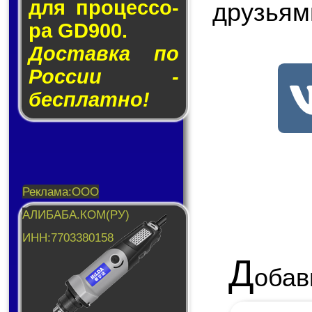
для про­цес­со­
друзьям
ра GD900.
Доставка по
России -
бесплатно!
Д
обав