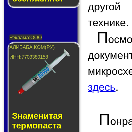
другой 
технике.
П
ос
докум
микро
здесь
.
П
Знаменитая
онр
тер­мо­пас­та