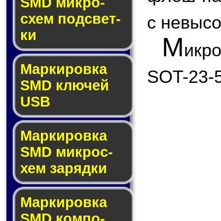
SMD мик­ро­
схем под­свет­
с невыс
ки
М
икр
Маркировка
SOT-23-5
SMD клю­чей
USB
Маркировка
SMD мик­рос­
хем за­ряд­ки
Маркировка
SMD ком­по­