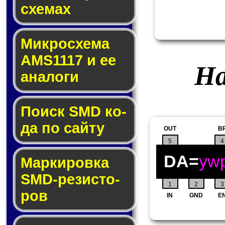
схе­мах
Микросхема
AMS1117 и ее
На
ана­ло­ги
Поиск SMD ко­
да по сай­ту
OUT
B
5
4
DA=
yw
Маркировка
SMD-ре­зис­то­
1
2
3
ров
IN
GND
E