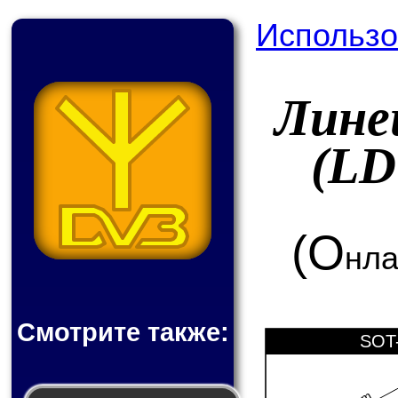
Использо
Лине
(LD
(О
нла
Смотрите также:
SOT-