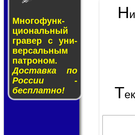
Н
Много­функ­
цио­наль­ный
гра­вер с уни­
вер­саль­ным
пат­ро­ном.
Доставка по
России -
Т
бесплатно!
е