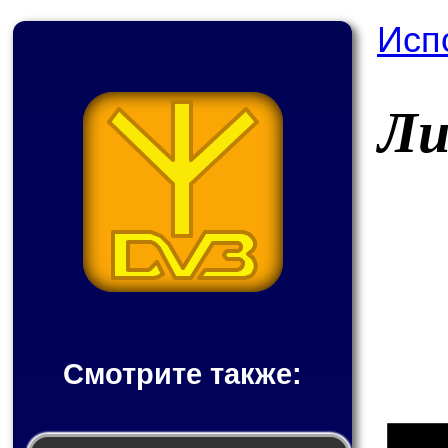
Исп
Ли
Смотрите также: