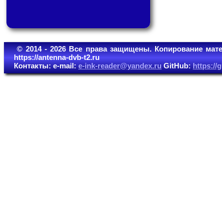
© 2014 - 2026 Все права защищены. Копирование мате
https://antenna-dvb-t2.ru
Контакты: e-mail:
e-ink-reader@yandex.ru
GitHub:
https:/