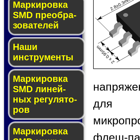
2.8±0.3mm
Мар­ки­ров­ка
SMD пре­об­ра­
зо­ва­те­лей
Наши
2 x 0.95mm
инструменты
Маркировка
напряже
SMD ли­ней­
ных ре­гу­ля­то­
для 
ров
микроп
Маркировка
флеш-па