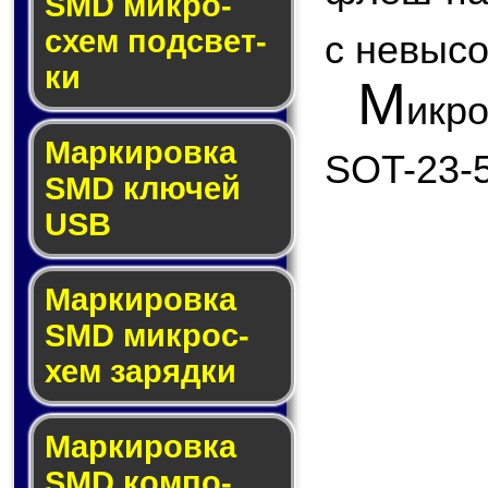
SMD мик­ро­
схем под­свет­
с невыс
ки
М
икр
Маркировка
SOT-23-5
SMD клю­чей
USB
Маркировка
SMD мик­рос­
хем за­ряд­ки
Маркировка
SMD ком­по­