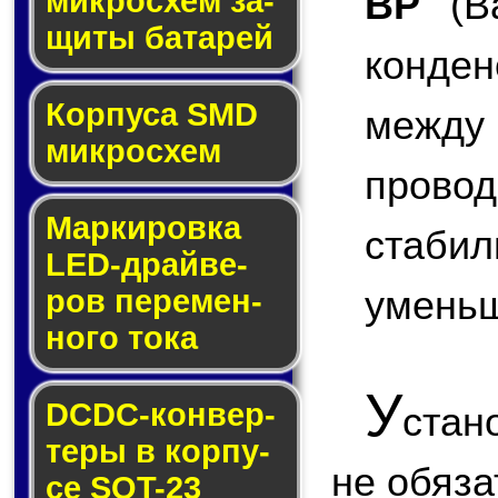
BP
(Ba
мик­ро­схем за­
щи­ты ба­та­рей
конде
Корпуса SMD
межд
мик­ро­схем
пров
Маркировка
стабил
LED-драй­ве­
умень
ров пе­ре­мен­
но­го то­ка
У
DCDC-кон­вер­
стан
те­ры в кор­пу­
не обяза
се SOT-23