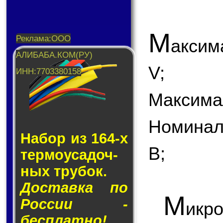
М
аксим
V;
Максимал
Номинал
Набор из 164-х
В;
тер­мо­у­са­доч­
ных тру­бок.
Доставка по
М
России -
икр
бесплатно!