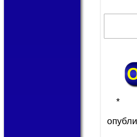
* 
опуб