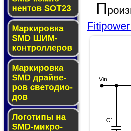
П
нен­тов SOT23
рои
Fitipower
Маркировка
SMD ШИМ-
кон­трол­ле­ров
Маркировка
SMD драй­ве­
Vin
ров све­то­ди­о­
дов
Логотипы на
C1
SMD-мик­ро­