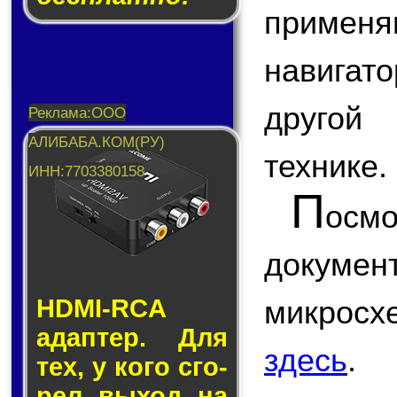
применя
навигат
другой 
технике.
П
ос
докум
микро
HDMI-RCA
адап­тер. Для
здесь
.
тех, у кого сго­
рел вы­ход на