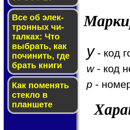
Марки
Все об элек­
трон­ных чи­
тал­ках: Что
выб­рать, как
y
- код г
по­чи­нить, где
брать кни­ги
w
- код 
p
- номер
Как по­ме­нять
стек­ло в
планшете
Хара