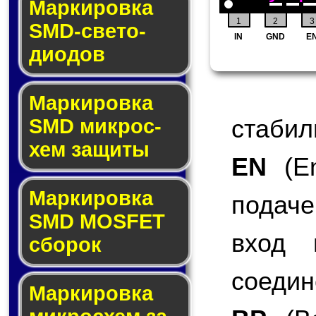
Маркировка
1
2
3
SMD-све­то­
IN
GND
E
дио­дов
Мар­ки­ров­ка
стабил
SMD мик­рос­
хем защиты
EN
(En
Мар­ки­ров­ка
подаче
SMD MOSFET
вход 
сбо­рок
соедин
Мар­ки­ров­ка