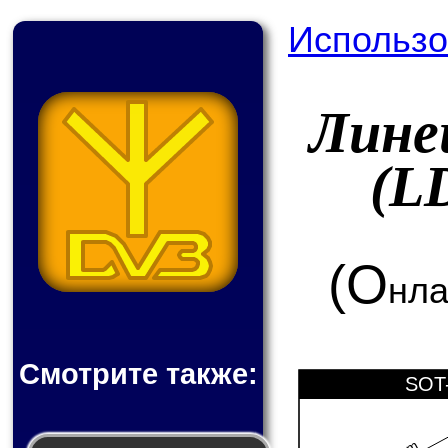
Использо
Лине
(L
(О
нла
Смотрите также:
SOT-