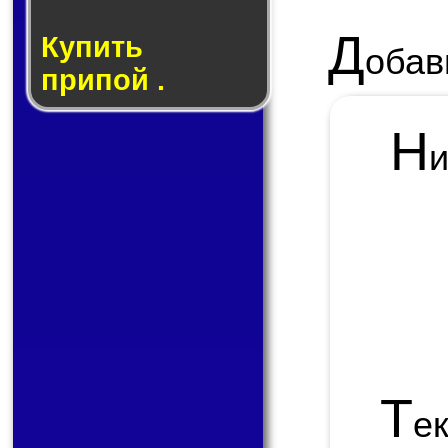
Д
Купить
обав
припой .
Н
Т
е