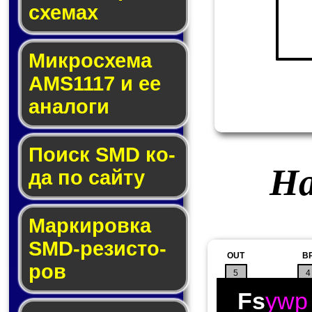
схе­мах
Микросхема
AMS1117 и ее
ана­ло­ги
Поиск SMD ко­
На
да по сай­ту
Маркировка
SMD-ре­зис­то­
OUT
B
ров
5
4
Fs
ywp