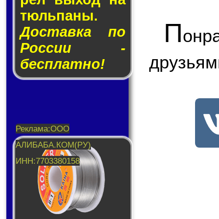
тюль­па­ны.
П
Доставка по
онр
России -
друзьям
бесплатно!