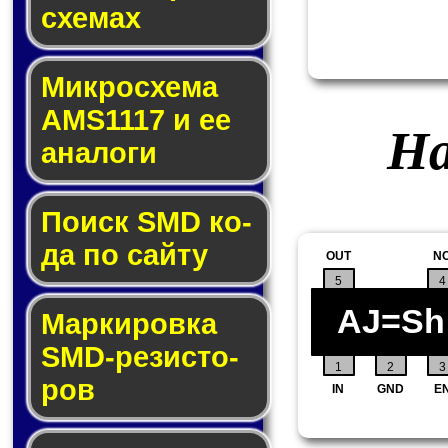
схе­мах
Микросхема
AMS1117 и ее
На
ана­ло­ги
Поиск SMD ко­
да по сай­ту
OUT
N
5
4
AJ=Sh
Маркировка
SMD-ре­зис­то­
1
2
3
ров
IN
GND
E