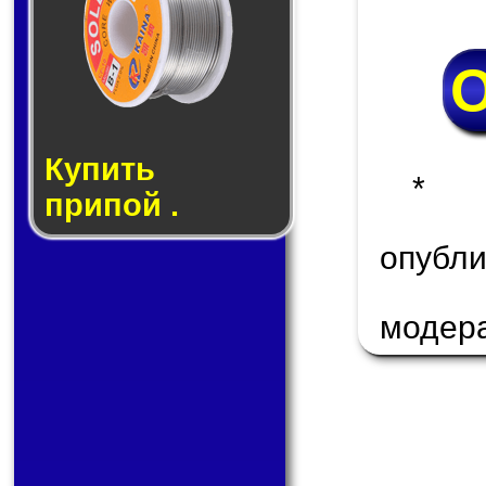
Купить
* 
припой .
опуб
модер