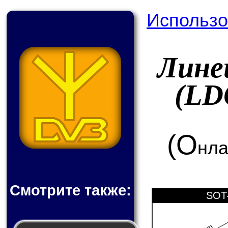
Использо
Лине
(LD
(О
нла
Смотрите также:
SOT-