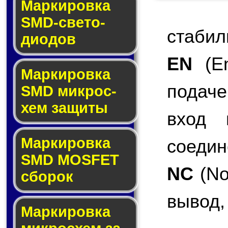
Маркировка
SMD-све­то­
стабил
дио­дов
EN
(En
Мар­ки­ров­ка
подаче
SMD мик­рос­
хем защиты
вход 
Мар­ки­ров­ка
соедин
SMD MOSFET
NC
(No
сбо­рок
вывод,
Мар­ки­ров­ка