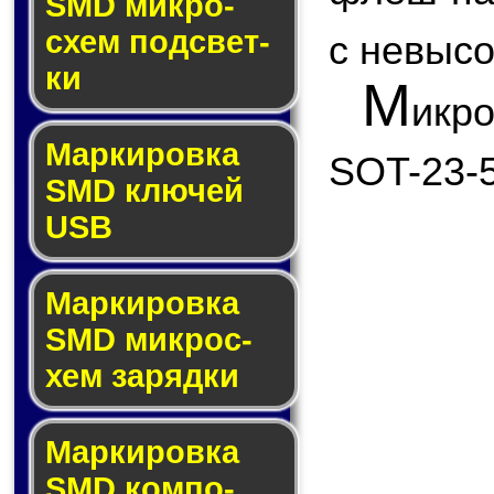
SMD мик­ро­
схем под­свет­
с невыс
ки
М
икр
Маркировка
SOT-23-5
SMD клю­чей
USB
Маркировка
SMD мик­рос­
хем за­ряд­ки
Маркировка
SMD ком­по­