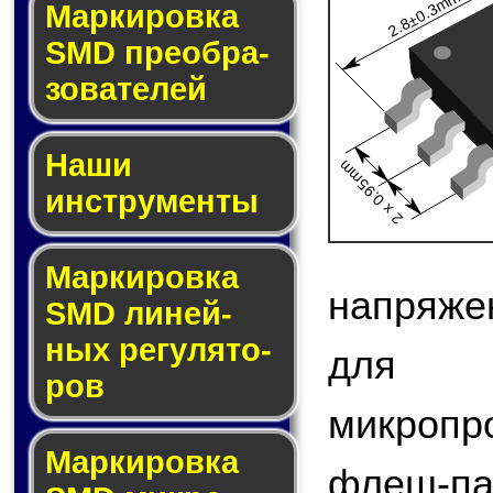
2.8±0.3mm
Мар­ки­ров­ка
SMD пре­об­ра­
зо­ва­те­лей
Наши
2 x 0.95mm
инструменты
Маркировка
напряже
SMD ли­ней­
ных ре­гу­ля­то­
для 
ров
микроп
Маркировка
флеш-па