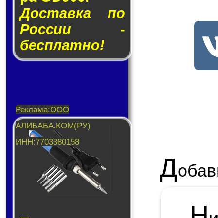
Доставка по
России -
бесплатно!
Д
обав
Н