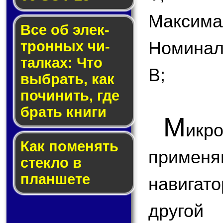
Максимал
Все об элек­
Номинал
трон­ных чи­
тал­ках: Что
В;
выб­рать, как
по­чи­нить, где
брать кни­ги
М
икр
Как по­ме­нять
применя
стек­ло в
планшете
навигат
другой 