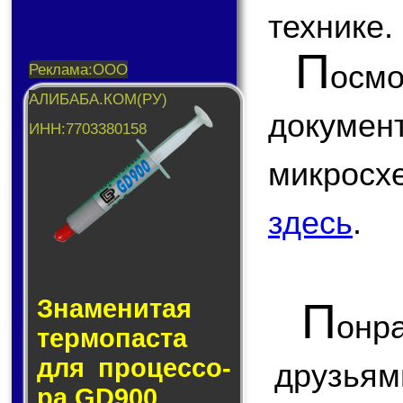
технике.
П
ос
докум
микрос
здесь
.
Знаменитая
П
онр
тер­мо­пас­та
для про­цес­со­
друзьям
ра GD900.