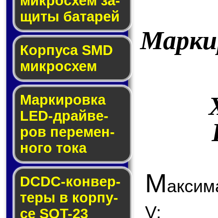
мик­ро­схем за­
щи­ты ба­та­рей
Марки
Корпуса SMD
мик­ро­схем
Маркировка
LED-драй­ве­
ров пе­ре­мен­
но­го то­ка
М
DCDC-кон­вер­
аксим
те­ры в кор­пу­
V;
се SOT-23