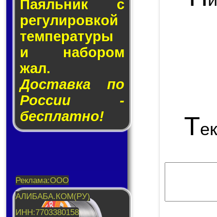
Паяльник с
ре­гу­ли­ров­кой
тем­пе­ра­ту­ры
и на­бо­ром
жал.
Доставка по
России -
бесплатно!
Т
е