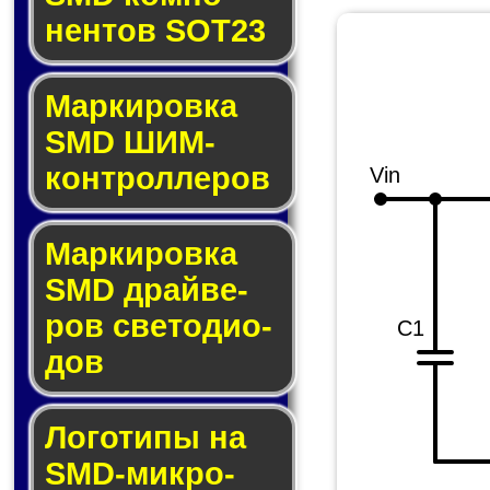
нен­тов SOT23
Маркировка
SMD ШИМ-
кон­трол­ле­ров
Vin
Маркировка
SMD драй­ве­
ров све­то­ди­о­
C1
дов
Логотипы на
SMD-мик­ро­