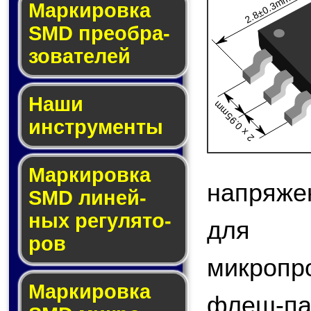
2.8±0.3mm
Мар­ки­ров­ка
SMD пре­об­ра­
зо­ва­те­лей
Наши
2 x 0.95mm
инструменты
Маркировка
напряже
SMD ли­ней­
ных ре­гу­ля­то­
для 
ров
микроп
Маркировка
флеш-па