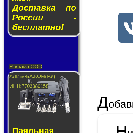
Доставка по
России -
бесплатно!
Д
обав
Н
Паяльная