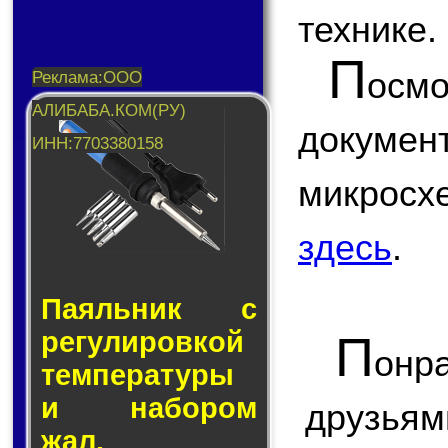
технике.
П
ос
докум
микрос
здесь
.
Паяльник с
ре­гу­ли­ров­кой
П
онр
тем­пе­ра­ту­ры
и на­бо­ром
друзьям
жал.