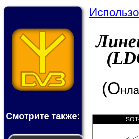
Использо
Лине
(LD
(О
нла
Смотрите также:
SOT-