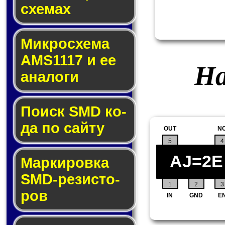
схе­мах
Микросхема
AMS1117 и ее
На
ана­ло­ги
Поиск SMD ко­
да по сай­ту
OUT
N
5
4
AJ=2E
Маркировка
SMD-ре­зис­то­
1
2
3
ров
IN
GND
E