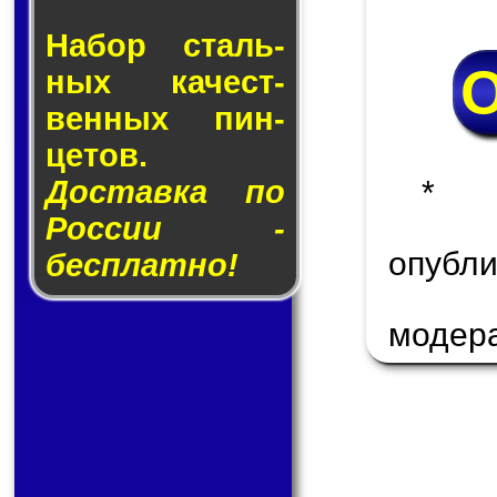
Набор сталь­
ных ка­чест­
вен­ных пин­
це­тов.
Доставка по
* 
России -
опуб
бесплатно!
модер