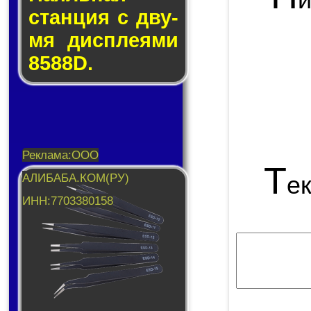
стан­ция с дву­
мя дис­пле­я­ми
8588D.
Т
е