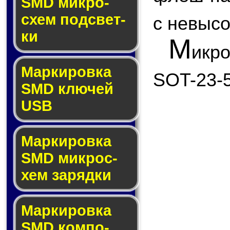
SMD мик­ро­
схем под­свет­
с невыс
ки
М
икр
Маркировка
SOT-23-5
SMD клю­чей
USB
Маркировка
SMD мик­рос­
хем за­ряд­ки
Маркировка
SMD ком­по­