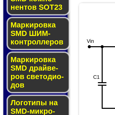
нен­тов SOT23
Маркировка
SMD ШИМ-
кон­трол­ле­ров
Vin
Маркировка
SMD драй­ве­
ров све­то­ди­о­
C1
дов
Логотипы на
SMD-мик­ро­