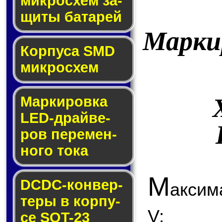
мик­ро­схем за­
щи­ты ба­та­рей
Марки
Корпуса SMD
мик­ро­схем
Маркировка
LED-драй­ве­
ров пе­ре­мен­
но­го то­ка
М
DCDC-кон­вер­
аксим
те­ры в кор­пу­
V;
се SOT-23