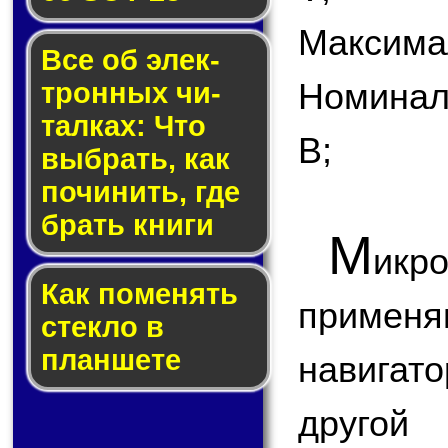
Максимал
Все об элек­
Номинал
трон­ных чи­
тал­ках: Что
В;
выб­рать, как
по­чи­нить, где
брать кни­ги
М
икр
Как по­ме­нять
применя
стек­ло в
планшете
навигат
другой 