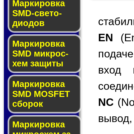
Маркировка
SMD-све­то­
стабил
дио­дов
EN
(En
Мар­ки­ров­ка
подаче
SMD мик­рос­
хем защиты
вход 
Мар­ки­ров­ка
соедин
SMD MOSFET
NC
(No
сбо­рок
вывод,
Мар­ки­ров­ка