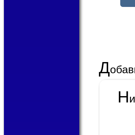
Д
обав
Н