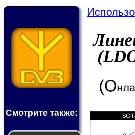
Использо
Лине
(LD
(О
нла
Смотрите также:
SOT-