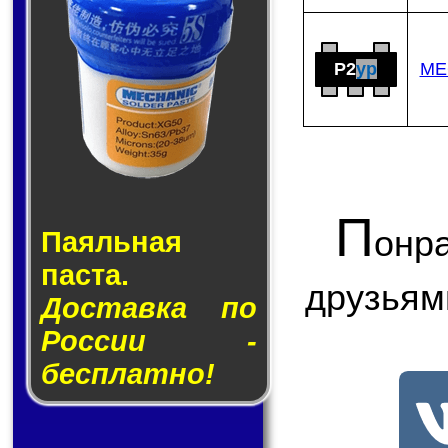
P2
yp
ME
П
онр
Паяльная
паста.
друзьям
Доставка по
России -
бесплатно!