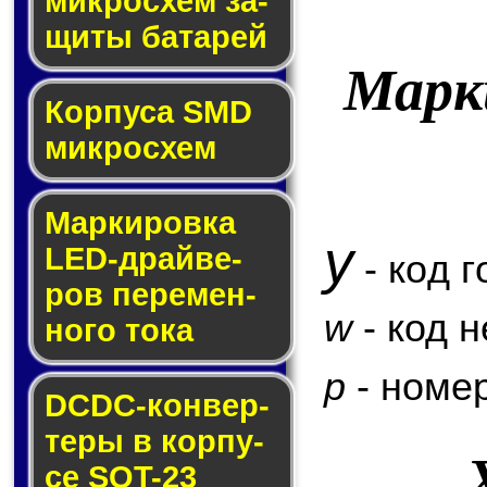
мик­ро­схем за­
щи­ты ба­та­рей
Марк
Корпуса SMD
мик­ро­схем
Маркировка
y
LED-драй­ве­
- код г
ров пе­ре­мен­
w
- код 
но­го то­ка
p
- номер
DCDC-кон­вер­
те­ры в кор­пу­
се SOT-23