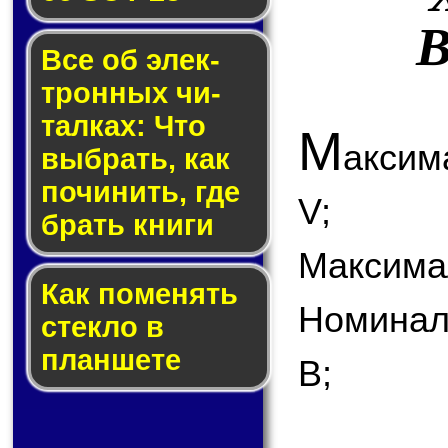
B
Все об элек­
трон­ных чи­
тал­ках: Что
М
аксим
выб­рать, как
по­чи­нить, где
V;
брать кни­ги
Максимал
Как по­ме­нять
Номинал
стек­ло в
планшете
В;