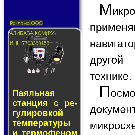
М
икр
применя
навигат
другой 
технике.
П
ос
Паяльная
стан­ция с ре­
докум
гу­ли­ров­кой
тем­пе­ра­ту­ры
микрос
и тер­мо­фе­ном