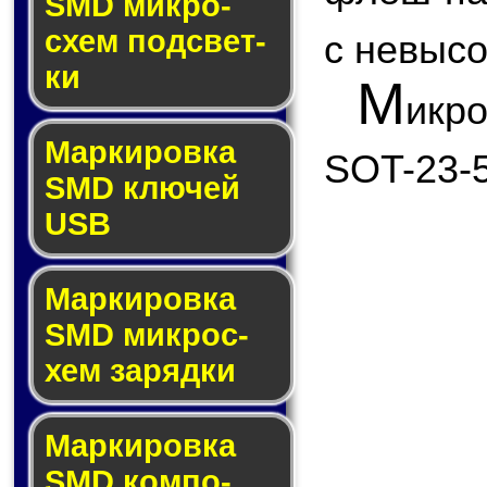
SMD мик­ро­
схем под­свет­
с невыс
ки
М
икр
Маркировка
SOT-23-5
SMD клю­чей
USB
Маркировка
SMD мик­рос­
хем за­ряд­ки
Маркировка
SMD ком­по­