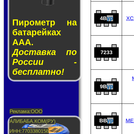
4B
yp
XC
Пирометр на
ба­та­рей­ках
AAA.
Доставка по
7233
России -
бесплатно!
9B
yp
BB
yp
ME