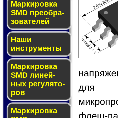
2.8±0.3mm
Мар­ки­ров­ка
SMD пре­об­ра­
зо­ва­те­лей
Наши
2 x 0.95mm
инструменты
Маркировка
напряже
SMD ли­ней­
ных ре­гу­ля­то­
для 
ров
микроп
Маркировка
флеш-па