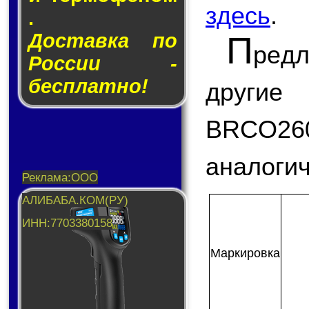
здесь
.
.
Доставка по
П
ред
России -
бесплатно!
другие
BRCO26
аналогич
Мар­ки­ров­ка