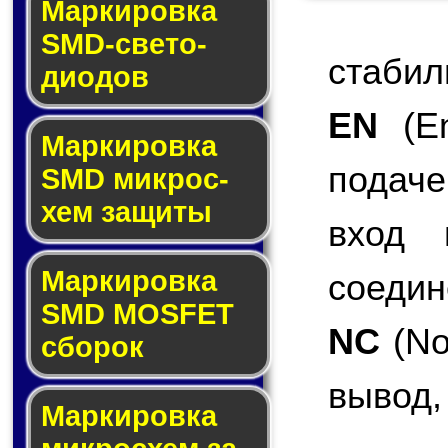
Маркировка
SMD-све­то­
стабил
дио­дов
EN
(En
Мар­ки­ров­ка
подаче
SMD мик­рос­
хем защиты
вход 
Мар­ки­ров­ка
соедин
SMD MOSFET
NC
(No
сбо­рок
вывод,
Мар­ки­ров­ка