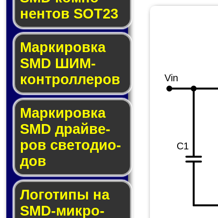
нен­тов SOT23
Маркировка
SMD ШИМ-
кон­трол­ле­ров
Vin
Маркировка
SMD драй­ве­
ров све­то­ди­о­
C1
дов
Логотипы на
SMD-мик­ро­