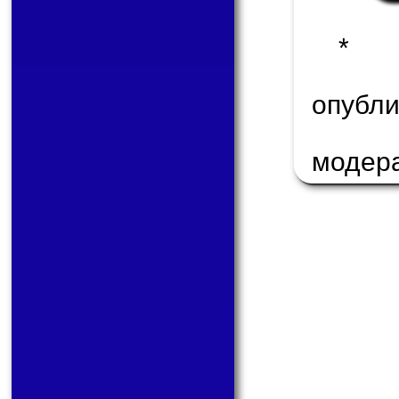
* 
опуб
модер