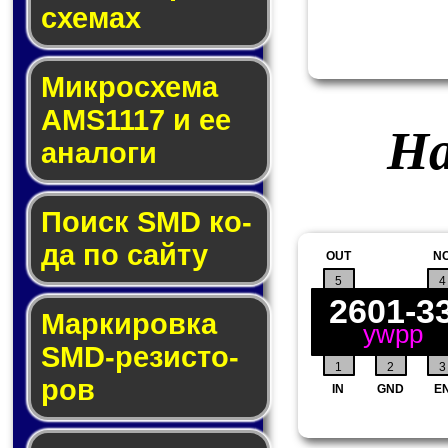
схе­мах
Микросхема
AMS1117 и ее
На
ана­ло­ги
Поиск SMD ко­
да по сай­ту
OUT
N
5
4
2601-3
Маркировка
ywpp
SMD-ре­зис­то­
1
2
3
ров
IN
GND
E