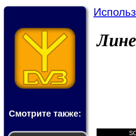
Использ
Лине
Смотрите также:
SO