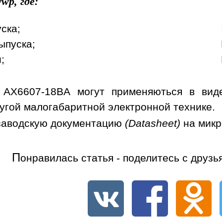
wp, где:
уска;
ыпуска;
;
 AX6607-18BA могут применяються в видео
угой малогабаритной электронной технике.
заводскую документацию
(Datasheet)
на мик
П
онравилась статья - поделитесь с друзь