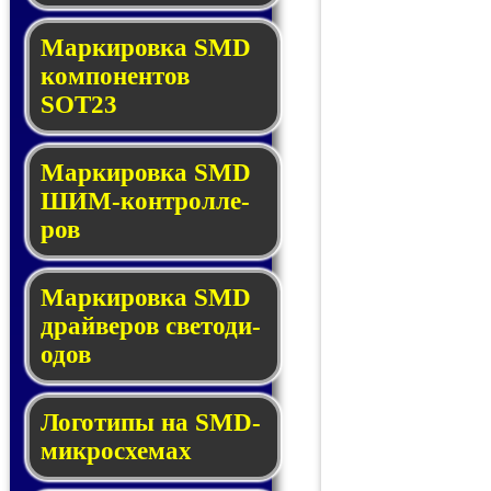
Маркировка SMD
ком­по­нен­тов
SOT23
Маркировка SMD
ШИМ-кон­трол­ле­
ров
Маркировка SMD
драй­ве­ров све­то­ди­
о­дов
Логотипы на SMD-
мик­ро­схе­мах