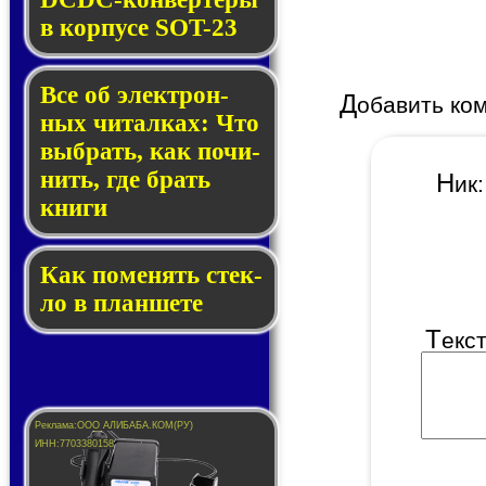
в кор­пу­се SOT-23
Все об элек­трон­
Д
обавить ко
ных чи­тал­ках: Что
выб­рать, как по­чи­
нить, где брать
Н
и
кни­ги
Как по­ме­нять стек­
ло в планшете
Т
екс