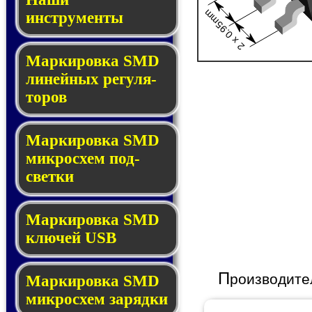
2 x 0.95mm
инструменты
Маркировка SMD
ли­ней­ных ре­гу­ля­
то­ров
Маркировка SMD
мик­ро­схем под­
свет­ки
Маркировка SMD
клю­чей USB
П
роизводите
Маркировка SMD
мик­рос­хем за­ряд­ки