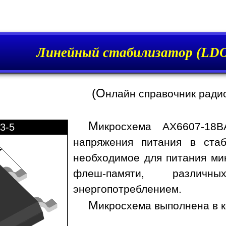
Линейный стабилизатор (LDO
(О
нлайн справочник ради
М
икросхема AX6607-18B
3-5
напряжения питания в стаб
необходимое для питания ми
флеш-памяти, различ
энергопотреблением.
М
икросхема выполнена в к