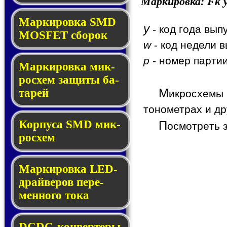
Маркировка:
Fk
y
Мар­ки­ров­ка SMD
y
- код года вып
MOSFET сбо­рок
w
- код недели в
p
- номер партии
Мар­ки­ров­ка мик­
ро­схем за­щи­ты ба­
М
та­рей
икросхемы
тонометрах и др
Корпуса SMD мик­
П
осмотреть 
ро­схем
Маркировка LED-
драй­ве­ров пе­ре­
мен­но­го то­ка
DCDC-кон­вер­те­ры