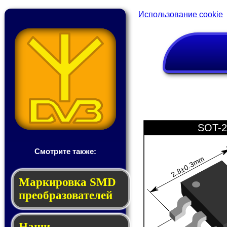
Использование cookie
SOT-2
Смотрите также:
2.8±0.3mm
Мар­ки­ров­ка SMD
пре­об­ра­зо­ва­те­лей
Наши