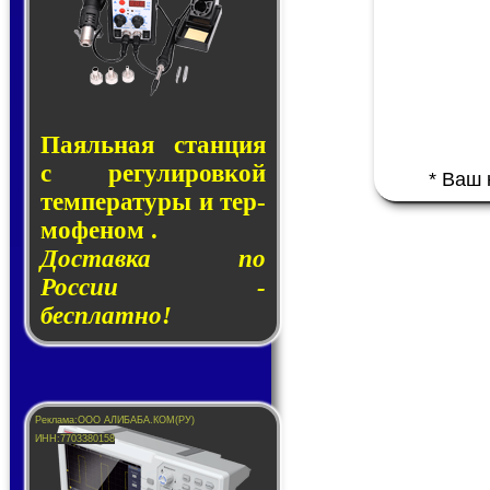
Паяльная стан­ция
с ре­гу­ли­ров­кой
* Ваш
тем­пе­ра­ту­ры и тер­
мо­фе­ном .
Доставка по
России -
бесплатно!