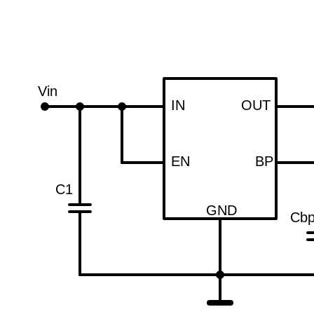
Vin
IN
OUT
EN
BP
C1
GND
Cb