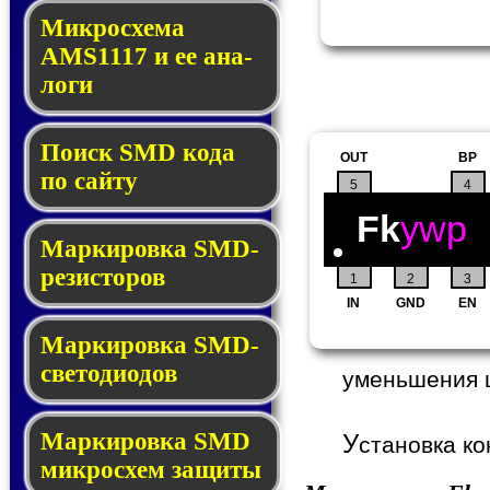
Микросхема
AMS1117 и ее ана­
ло­ги
Поиск SMD ко­да
OUT
BP
по сай­ту
5
4
Fk
ywp
Маркировка SMD-
ре­зис­то­ров
1
2
3
IN
GND
EN
Маркировка SMD-
све­то­дио­дов
уменьшения 
Мар­ки­ров­ка SMD
У
становка ко
мик­рос­хем защиты