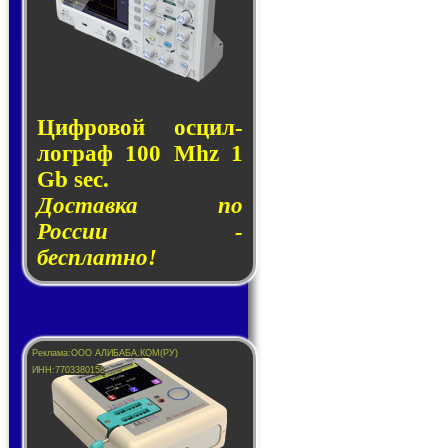
Циф­ро­вой ос­цил­
лог­раф 100 Mhz 1
Gb sec.
Доставка по
России -
бесплатно!