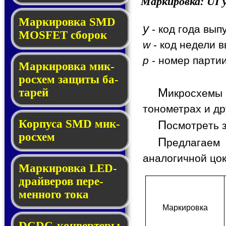
Маркировка:
UI
y
Мар­ки­ров­ка SMD
y
- код года вып
MOSFET сбо­рок
w
- код недели в
p
- номер партии
Мар­ки­ров­ка мик­
ро­схем за­щи­ты ба­
М
та­рей
икросхемы
тонометрах и др
Корпуса SMD мик­
П
осмотреть 
ро­схем
П
редлагаем
аналогичной цо
Маркировка LED-
драй­ве­ров пе­ре­
мен­но­го то­ка
Мар­ки­ров­ка
DCDC-кон­вер­те­ры