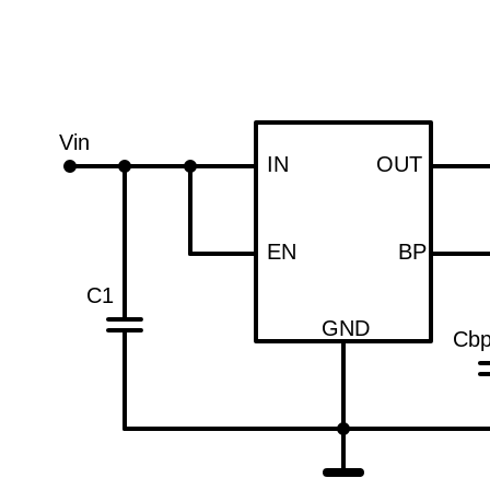
Vin
IN
OUT
EN
BP
C1
GND
Cb