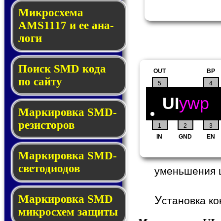
Микросхема
AMS1117 и ее ана­
ло­ги
Поиск SMD ко­да
OUT
BP
по сай­ту
5
4
UI
ywp
Маркировка SMD-
ре­зис­то­ров
1
2
3
IN
GND
EN
Маркировка SMD-
све­то­дио­дов
уменьшения 
Мар­ки­ров­ка SMD
У
становка ко
мик­рос­хем защиты