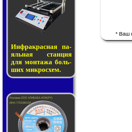
* Ваш
Инфракрасная па­
яль­ная стан­ция
для мон­та­жа боль­
ших ми­кро­схем.