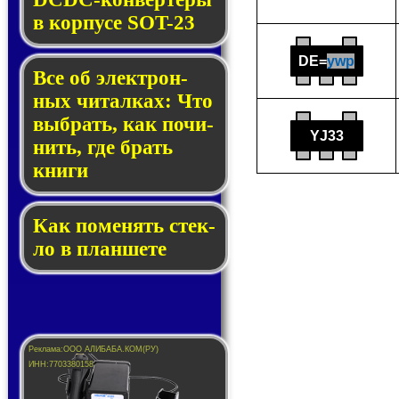
в кор­пу­се SOT-23
DE=
ywp
Все об элек­трон­
ных чи­тал­ках: Что
выб­рать, как по­чи­
YJ33
нить, где брать
кни­ги
Как по­ме­нять стек­
ло в планшете