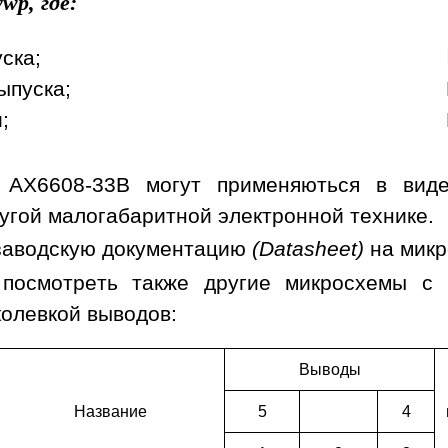
wp, где:
уска;
ыпуска;
;
 AX6608-33B могут применяються в видео
угой малогабаритной электронной технике.
заводскую документацию
(Datasheet)
на мик
 посмотреть также другие микросхемы с
колевкой выводов:
Выводы
Наз­ва­ние
5
4