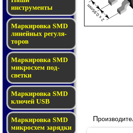
2 x 0.95mm
инструменты
Маркировка SMD
ли­ней­ных ре­гу­ля­
то­ров
Маркировка SMD
мик­ро­схем под­
свет­ки
Маркировка SMD
клю­чей USB
П
роизводите
Маркировка SMD
мик­рос­хем за­ряд­ки