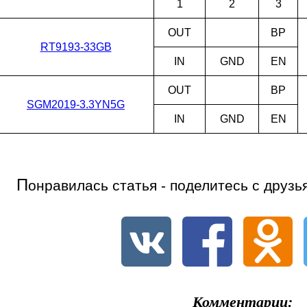
1
2
3
OUT
BP
RT9193-33GB
IN
GND
EN
OUT
BP
SGM2019-3.3YN5G
IN
GND
EN
П
онравилась статья - поделитесь с друзь
Комментарии: