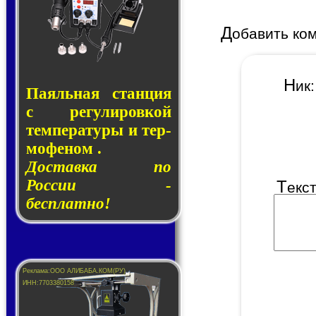
Д
обавить ко
Н
и
Паяльная стан­ция
с ре­гу­ли­ров­кой
тем­пе­ра­ту­ры и тер­
мо­фе­ном .
Доставка по
России -
Т
екс
бесплатно!