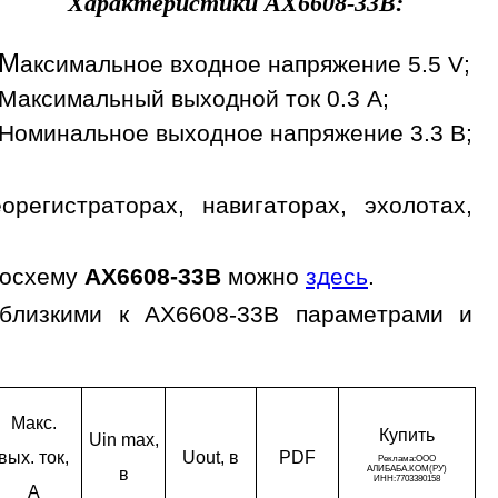
Характеристики
AX6608-33B
:
М
аксимальное входное напряжение 5.5 V;
Максимальный выходной ток 0.3 A;
Номинальное выходное напряжение 3.3 В;
регистраторах, навигаторах, эхолотах,
росхему
AX6608-33B
можно
здесь
.
 близкими к AX6608-33B параметрами и
Макс.
Ку­пить
Uin max,
вых. ток,
Uout, в
PDF
в
A