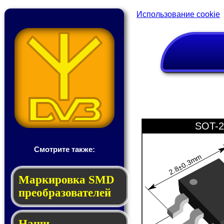
Использование cookie
SOT-2
Смотрите также:
2.8±0.3mm
Мар­ки­ров­ка SMD
пре­об­ра­зо­ва­те­лей
Наши