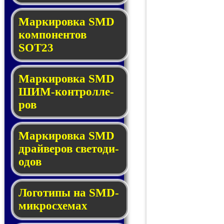
Маркировка SMD
ком­по­нен­тов
SOT23
Маркировка SMD
ШИМ-кон­трол­ле­
ров
Маркировка SMD
драй­ве­ров све­то­ди­
о­дов
Логотипы на SMD-
мик­ро­схе­мах