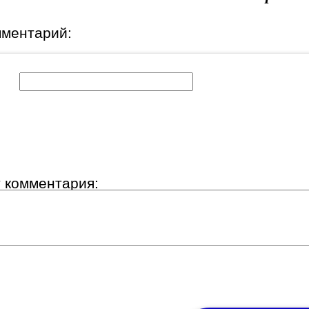
мментарий:
к:
т комментария: