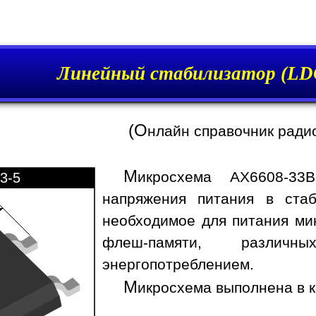
Линейный стабилизатор (LD
(О
нлайн справочник ради
М
икросхема AX6608-33
3-5
напряжения питания в стаб
необходимое для питания ми
флеш-памяти, различ
энергопотреблением.
М
икросхема выполнена в к