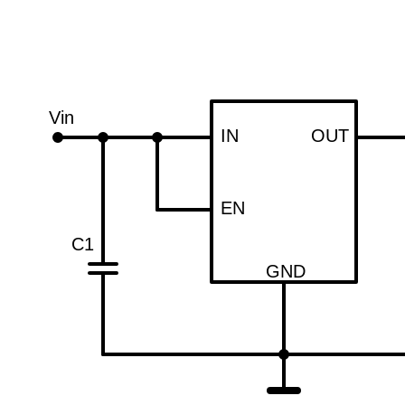
Vin
IN
OUT
EN
C1
GND