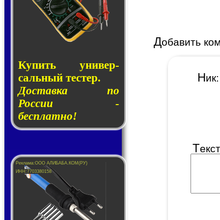
Д
обавить ко
Купить уни­вер­
Н
саль­ный тес­тер.
и
Доставка по
России -
бесплатно!
Т
екс