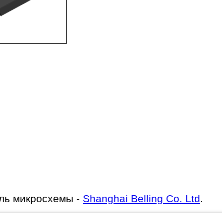
ль микросхемы -
Shanghai Belling Co. Ltd
.