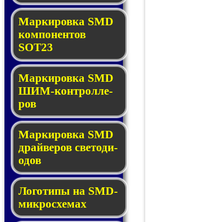
Маркировка SMD
ком­по­нен­тов
SOT23
Маркировка SMD
ШИМ-кон­трол­ле­
ров
Маркировка SMD
драй­ве­ров све­то­ди­
о­дов
Логотипы на SMD-
мик­ро­схе­мах