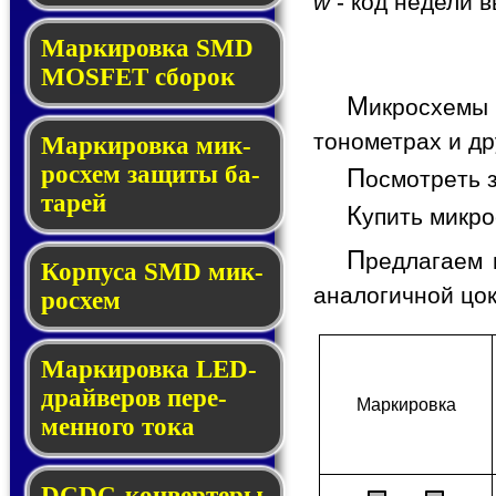
w
- код недели в
Мар­ки­ров­ка SMD
MOSFET сбо­рок
М
икросхемы 
тонометрах и др
Мар­ки­ров­ка мик­
ро­схем за­щи­ты ба­
П
осмотреть 
та­рей
К
упить микр
П
редлагаем 
Корпуса SMD мик­
аналогичной цо
ро­схем
Маркировка LED-
драй­ве­ров пе­ре­
Мар­ки­ров­ка
мен­но­го то­ка
DCDC-кон­вер­те­ры