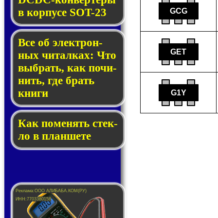
в кор­пу­се SOT-23
GCG
Все об элек­трон­
GET
ных чи­тал­ках: Что
выб­рать, как по­чи­
нить, где брать
кни­ги
G1Y
Как по­ме­нять стек­
ло в планшете