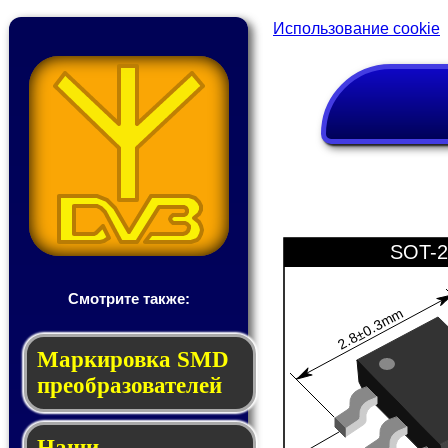
Использование cookie
SOT-2
Смотрите также:
2.8±0.3mm
Мар­ки­ров­ка SMD
пре­об­ра­зо­ва­те­лей
Наши