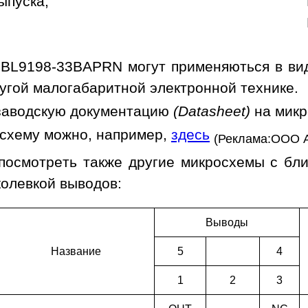
ыпуска;
BL9198-33BAPRN могут применяються в виде
угой малогабаритной электронной технике.
заводскую документацию
(Datasheet)
на мик
осхему можно, например,
здесь
(Реклама:ООО 
посмотреть также другие микросхемы с бл
колевкой выводов:
Выводы
Наз­ва­ние
5
4
1
2
3