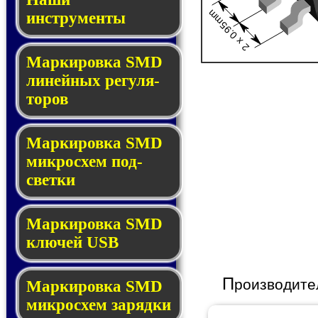
2 x 0.95mm
инструменты
Маркировка SMD
ли­ней­ных ре­гу­ля­
то­ров
Маркировка SMD
мик­ро­схем под­
свет­ки
Маркировка SMD
клю­чей USB
П
роизводите
Маркировка SMD
мик­рос­хем за­ряд­ки