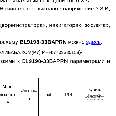
Максимальный выходной ток 0.3 A;
Номинальное выходное напряжение 3.3 В;
орегистраторах, навигаторах, эхолотах,
росхему
BL9198-33BAPRN
можно
здесь
.
.
АЛИБАБА.КОМ(РУ) ИНН:7703380158)
изкими к BL9198-33BAPRN параметрами и
Макс.
Ку­пить
Uin max,
вых. ток,
Uout, в
PDF
в
A