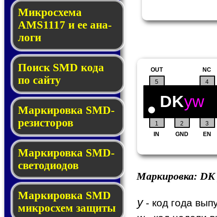
Микросхема
AMS1117 и ее ана­
ло­ги
Поиск SMD ко­да
OUT
NC
по сай­ту
5
4
DK
yw
Маркировка SMD-
ре­зис­то­ров
1
2
3
IN
GND
EN
Маркировка SMD-
све­то­дио­дов
Маркировка:
DK
Мар­ки­ров­ка SMD
y
- код года вып
мик­рос­хем защиты