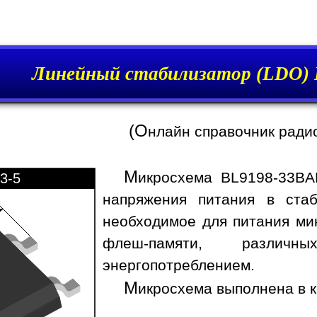
Линейный стабилизатор (LDO)
(О
нлайн справочник ради
М
икросхема BL9198-33BA
3-5
напряжения питания в стаб
необходимое для питания ми
флеш-памяти, различ
энергопотреблением.
М
икросхема выполнена в к