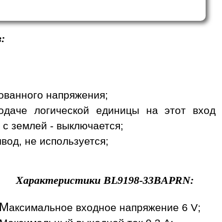
:
рованного напряжения;
одаче логической единицы на этот вход
 с землей - выключается;
вод, не используется;
Характеристики
BL9198-33BAPRN
:
М
аксимальное входное напряжение 6 V;