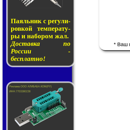
Паяльник с ре­гу­ли­
ров­кой тем­пе­ра­ту­
ры и на­бо­ром жал.
Доставка по
* Ваш
России -
бесплатно!