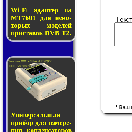
Wi-Fi адап­тер на
MT7601 для не­ко­
Т
екс
то­рых мо­де­лей
прис­та­вок DVB-T2.
* Ваш
Универсальный
при­бор для из­ме­ре­
ния кон­ден­са­то­ров