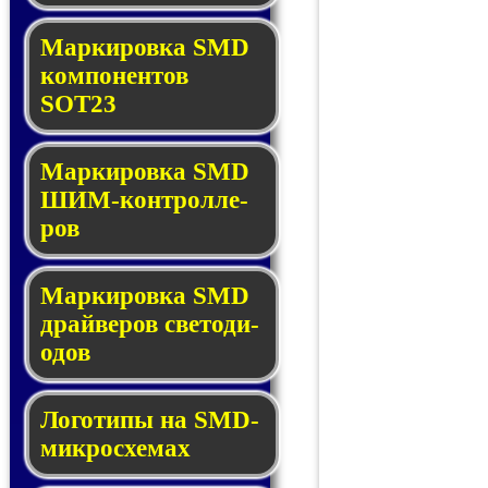
Маркировка SMD
ком­по­нен­тов
SOT23
Маркировка SMD
ШИМ-кон­трол­ле­
ров
Маркировка SMD
драй­ве­ров све­то­ди­
о­дов
Логотипы на SMD-
мик­ро­схе­мах