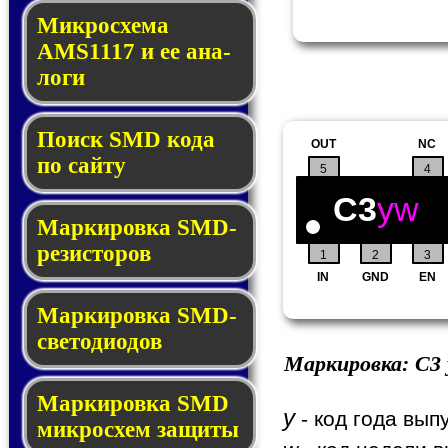
Микросхема
AMS1117 и ее ана­
ло­ги
Поиск SMD ко­да
OUT
NC
по сай­ту
5
4
C3
yw
Маркировка SMD-
ре­зис­то­ров
1
2
3
IN
GND
EN
Маркировка SMD-
све­то­дио­дов
Маркировка:
C3
Мар­ки­ров­ка SMD
y
- код года вып
мик­рос­хем защиты