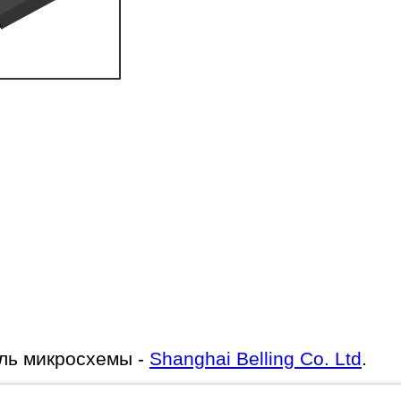
ль микросхемы -
Shanghai Belling Co. Ltd
.