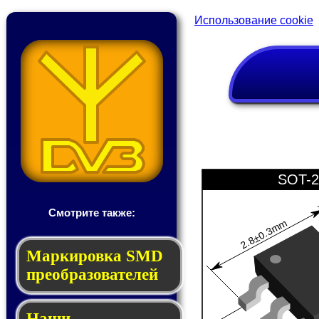
Использование cookie
SOT-2
Смотрите также:
2.8±0.3mm
Мар­ки­ров­ка SMD
пре­об­ра­зо­ва­те­лей
Наши