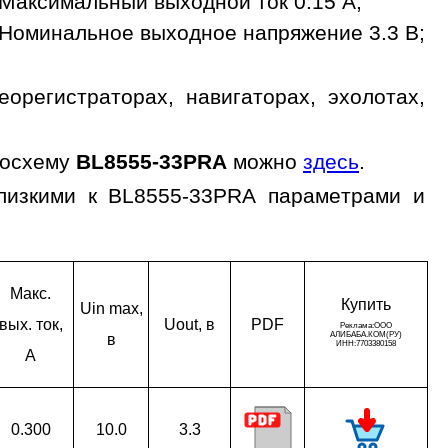
Максимальный выходной ток 0.15 A;
Номинальное выходное напряжение 3.3 В;
регистраторах, навигаторах, эхолотах,
росхему
BL8555-33PRA
можно
здесь
.
близкими к BL8555-33PRA параметрами и
Макс.
Ку­пить
Uin max,
вых. ток,
Uout, в
PDF
в
A
0.300
10.0
3.3