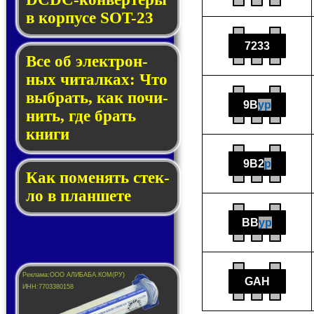
в кор­пу­се SOT-23
7233
Все об элек­трон­
ных чи­тал­ках: Что
выб­рать, как по­чи­
9B
yp
нить, где брать
кни­ги
9B2
p
Как по­ме­нять стек­
ло в планшете
BB
yp
GAH