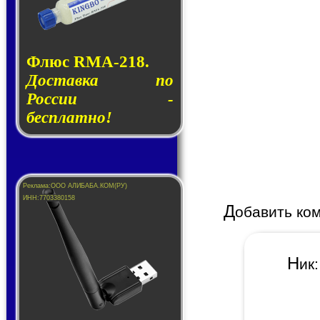
Флюс RMA-218.
Доставка по
России -
бесплатно!
Д
обавить ко
Н
и