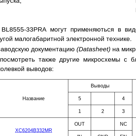
ыпуска;
BL8555-33PRA могут применяються в видео
угой малогабаритной электронной технике.
заводскую документацию
(Datasheet)
на мик
посмотреть также другие микросхемы с 
колевкой выводов:
Выводы
Наз­ва­ние
5
4
1
2
3
OUT
NC
XC6204B332MR