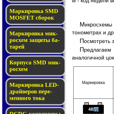
w
- код недели в
Мар­ки­ров­ка SMD
MOSFET сбо­рок
М
икросхемы 
тонометрах и др
Мар­ки­ров­ка мик­
ро­схем за­щи­ты ба­
П
осмотреть 
та­рей
П
редлагаем 
аналогичной цо
Корпуса SMD мик­
ро­схем
Мар­ки­ров­ка
Маркировка LED-
драй­ве­ров пе­ре­
мен­но­го то­ка
4B
yp
DCDC-кон­вер­те­ры