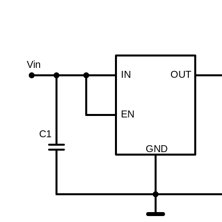
Vin
IN
OUT
EN
C1
GND