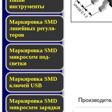
2 x 0.95mm
инструменты
Маркировка SMD
ли­ней­ных ре­гу­ля­
то­ров
Маркировка SMD
мик­ро­схем под­
свет­ки
Маркировка SMD
клю­чей USB
П
роизводите
Маркировка SMD
мик­рос­хем за­ряд­ки