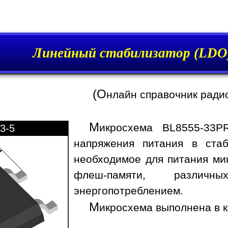
Линейный стабилизатор (LDO
(О
нлайн справочник ради
М
икросхема BL8555-33P
3-5
напряжения питания в стаб
необходимое для питания ми
флеш-памяти, различ
энергопотреблением.
М
икросхема выполнена в к