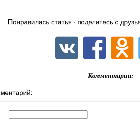
П
онравилась статья - поделитесь с друзь
Комментарии:
мментарий:
к: