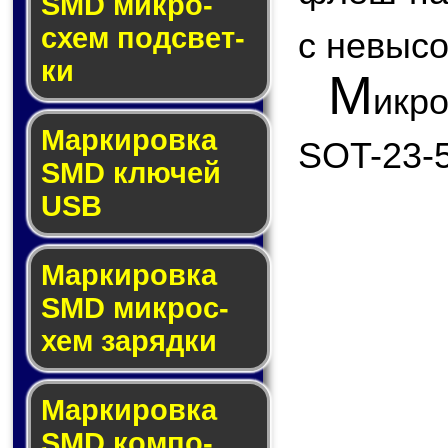
SMD мик­ро­
схем под­свет­
с невыс
ки
М
икр
Маркировка
SOT-23-5
SMD клю­чей
USB
Маркировка
SMD мик­рос­
хем за­ряд­ки
Маркировка
SMD ком­по­