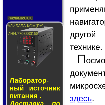
применя
навигат
другой 
технике.
П
ос
докум
Лаборатор­
микрос
ный ис­точ­ник
пи­та­ния .
здесь
.
Доставка по