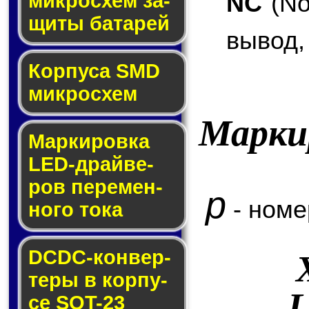
NC
(No
мик­ро­схем за­
щи­ты ба­та­рей
вывод,
Корпуса SMD
мик­ро­схем
Марки
Маркировка
LED-драй­ве­
ров пе­ре­мен­
p
- номе
но­го то­ка
DCDC-кон­вер­
те­ры в кор­пу­
L
се SOT-23