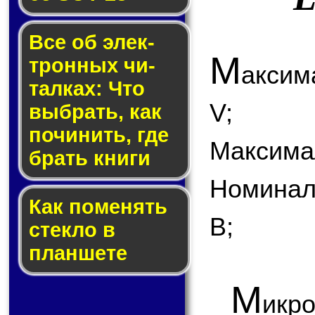
Все об элек­
М
трон­ных чи­
аксим
тал­ках: Что
V;
выб­рать, как
по­чи­нить, где
Максимал
брать кни­ги
Номинал
Как по­ме­нять
В;
стек­ло в
планшете
М
икр