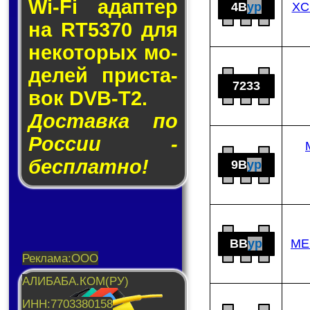
Wi-Fi адап­тер
4B
yp
XC
на RT5370 для
не­ко­то­рых мо­
де­лей прис­та­
7233
вок DVB-T2.
Доставка по
России -
бесплатно!
9B
yp
BB
yp
ME