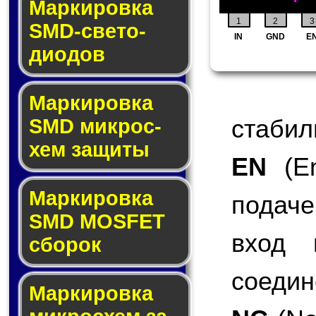
Маркировка
1
2
3
SMD-све­то­
IN
GND
E
дио­дов
Мар­ки­ров­ка
стабил
SMD мик­рос­
хем защиты
EN
(En
Мар­ки­ров­ка
подаче
SMD MOSFET
вход 
сбо­рок
соедин
Мар­ки­ров­ка