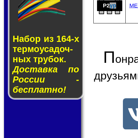
P2
yp
ME
Набор из 164-х
тер­мо­у­са­доч­
П
онр
ных тру­бок.
Доставка по
друзьям
России -
бесплатно!