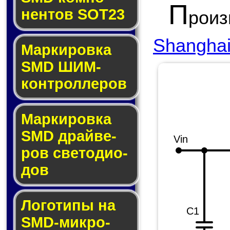
П
нен­тов SOT23
рои
Shanghai 
Маркировка
SMD ШИМ-
кон­трол­ле­ров
Маркировка
SMD драй­ве­
Vin
ров све­то­ди­о­
дов
Логотипы на
C1
SMD-мик­ро­