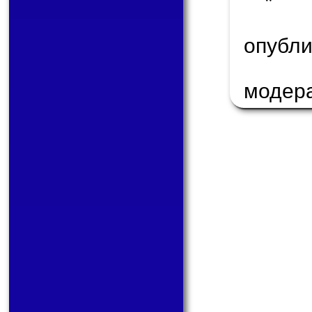
* 
опуб
модер