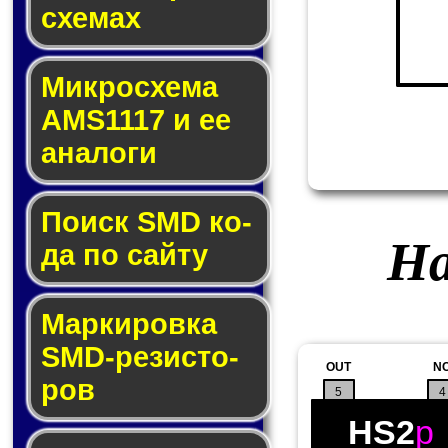
схе­мах
Микросхема
AMS1117 и ее
ана­ло­ги
Поиск SMD ко­
На
да по сай­ту
Маркировка
SMD-ре­зис­то­
OUT
N
ров
5
4
HS2
p