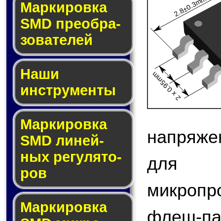
2.8±0.3mm
Мар­ки­ров­ка
SMD пре­об­ра­
зо­ва­те­лей
Наши
2 x 0.95mm
инструменты
Маркировка
напряже
SMD ли­ней­
ных ре­гу­ля­то­
для 
ров
микроп
Маркировка
флеш-па