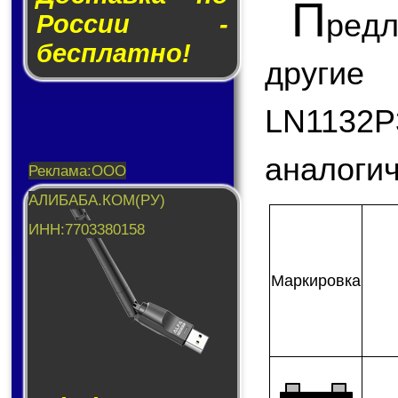
П
ред
России -
бесплатно!
другие
LN1132
аналогич
Мар­ки­ров­ка