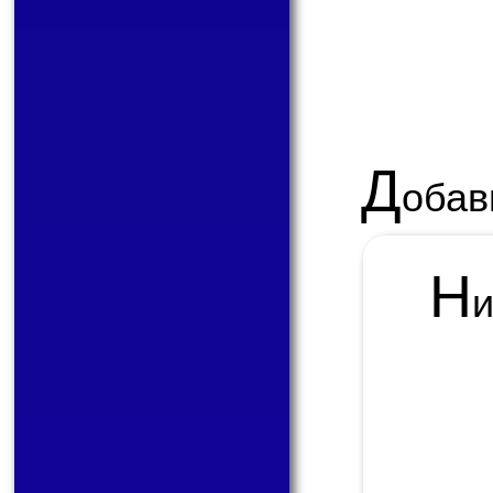
Д
обав
Н