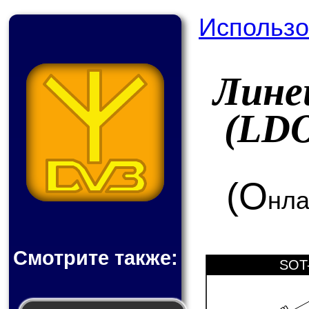
Использо
Лине
(LD
(О
нла
Смотрите также:
SOT-