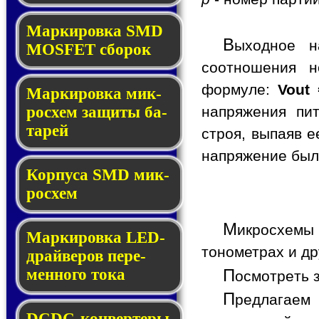
Мар­ки­ров­ка SMD
В
ыходное н
MOSFET сбо­рок
соотношения н
формуле:
Vout 
Мар­ки­ров­ка мик­
напряжения пи
ро­схем за­щи­ты ба­
та­рей
строя, выпаяв е
напряжение был
Корпуса SMD мик­
ро­схем
М
икросхемы
Маркировка LED-
тонометрах и др
драй­ве­ров пе­ре­
П
мен­но­го то­ка
осмотреть 
П
редлагаем
DCDC-кон­вер­те­ры