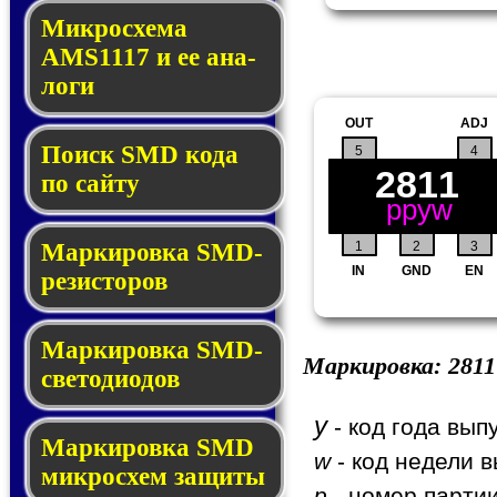
Микросхема
AMS1117 и ее ана­
ло­ги
OUT
ADJ
Поиск SMD ко­да
5
4
2811
по сай­ту
ppyw
1
2
3
Маркировка SMD-
IN
GND
EN
ре­зис­то­ров
Маркировка SMD-
Маркировка:
2811
све­то­дио­дов
y
- код года вып
Мар­ки­ров­ка SMD
w
- код недели в
мик­рос­хем защиты
p
- номер партии