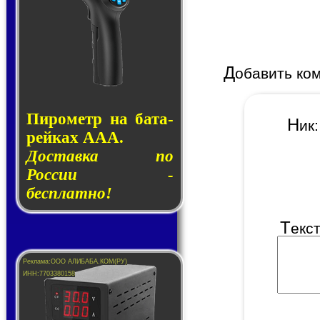
Д
обавить ко
Пирометр на ба­та­
Н
и
рей­ках AAA.
Доставка по
России -
бесплатно!
Т
екс