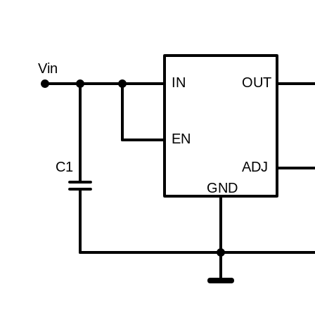
Vin
IN
OUT
EN
C1
ADJ
GND