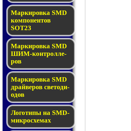
Маркировка SMD
ком­по­нен­тов
SOT23
Маркировка SMD
ШИМ-кон­трол­ле­
ров
Маркировка SMD
драй­ве­ров све­то­ди­
о­дов
Логотипы на SMD-
мик­ро­схе­мах