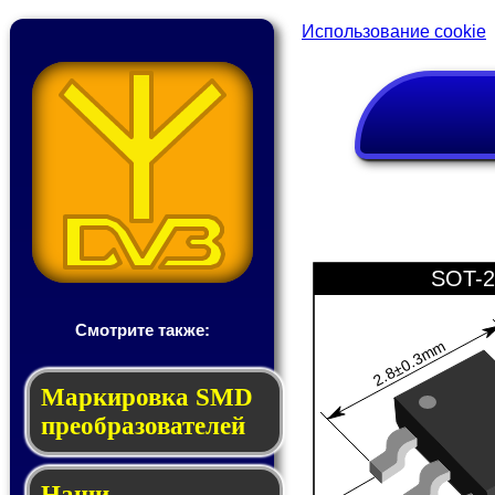
Использование cookie
SOT-2
Смотрите также:
2.8±0.3mm
Мар­ки­ров­ка SMD
пре­об­ра­зо­ва­те­лей
Наши