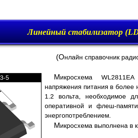
Линейный стабилизатор (L
(О
нлайн справочник ради
М
икросхема WL2811EA 
3-5
напряжения питания в более н
1.2 вольта, необходимое д
оперативной и флеш-памяти
энергопотреблением.
М
икросхема выполнена в к