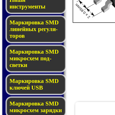
2 x 0.95mm
инструменты
Маркировка SMD
ли­ней­ных ре­гу­ля­
то­ров
Маркировка SMD
мик­ро­схем под­
свет­ки
Маркировка SMD
клю­чей USB
Маркировка SMD
мик­рос­хем за­ряд­ки