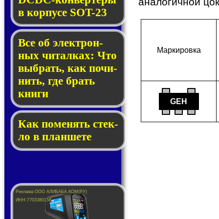
аналогичной цо
в кор­пу­се SOT-23
Все об элек­трон­
Мар­ки­ров­ка
ных чи­тал­ках: Что
выб­рать, как по­чи­
нить, где брать
кни­ги
GEH
Как по­ме­нять стек­
ло в планшете