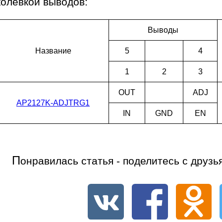
колевкой выводов:
Выводы
Наз­ва­ние
5
4
1
2
3
OUT
ADJ
AP2127K-ADJTRG1
IN
GND
EN
П
онравилась статья - поделитесь с друзь