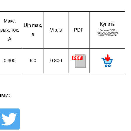
Макс.
Ку­пить
Uin max,
вых. ток,
Vfb, в
PDF
в
A
0.300
6.0
0.800
ями: