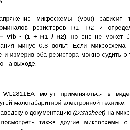
апряжение микросхемы (Vout) зависит 
оминалов резисторов R1, R2 и опреде
= Vfb • (1 + R1 / R2)
, но оно не может 
тания минус 0.8 вольт. Если микросхема
е и измерив оба резистора можно судить о 
о на выходе.
 WL2811EA могут применяються в видеор
угой малогабаритной электронной технике.
заводскую документацию
(Datasheet)
на мик
 посмотреть также другие микросхемы 