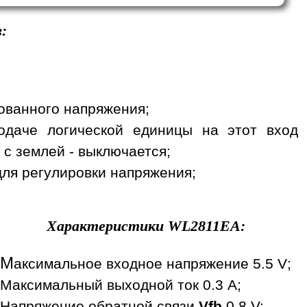
:
рованного напряжения;
одаче логической единицы на этот вход
 с землей - выключается;
 для регулировки напряжения;
Характеристики
WL2811EA
:
М
аксимальное входное напряжение 5.5 V;
Максимальный выходной ток 0.3 A;
Напряжение обратной связи
Vfb
0.8 V;