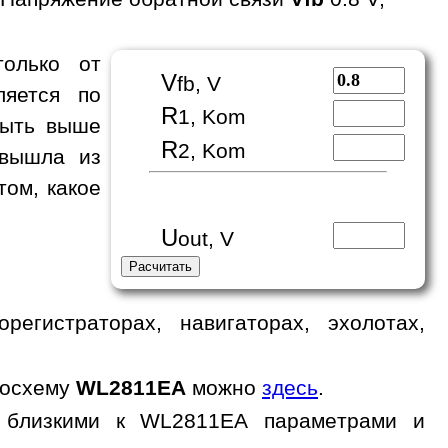
только от
V
fb, V
ляется по
R
1, Kom
быть выше
R
2, Kom
 вышла из
том, какое
U
out, V
егистраторах, навигаторах, эхолотах,
росхему
WL2811EA
можно
здесь
.
с близкими к WL2811EA параметрами и