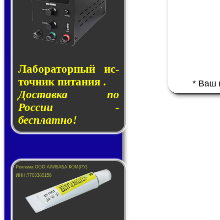
Лаборатор­ный ис­
точ­ник пи­та­ния .
* Ваш
Доставка по
России -
бесплатно!