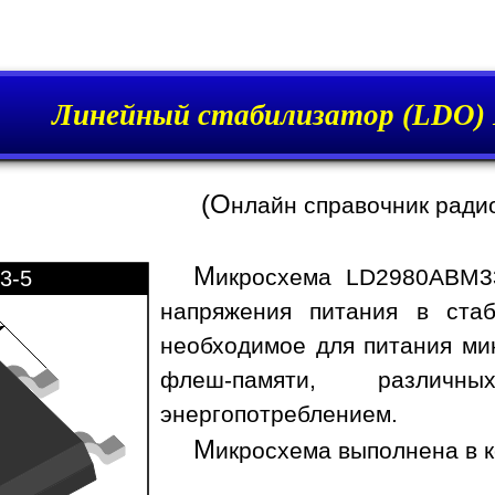
Линейный стабилизатор (LDO
(О
нлайн справочник ради
М
икросхема LD2980ABM3
3-5
напряжения питания в стаб
необходимое для питания ми
флеш-памяти, различ
энергопотреблением.
М
икросхема выполнена в к