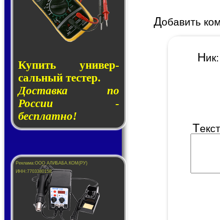
Д
обавить ко
Н
и
Купить уни­вер­
саль­ный тес­тер.
Доставка по
России -
бесплатно!
Т
екс