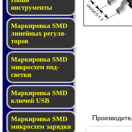
2 x 0.95mm
инструменты
Маркировка SMD
ли­ней­ных ре­гу­ля­
то­ров
Маркировка SMD
мик­ро­схем под­
свет­ки
Маркировка SMD
клю­чей USB
П
роизводите
Маркировка SMD
мик­рос­хем за­ряд­ки