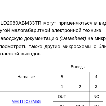
LD2980ABM33TR могут применяються в виде
угой малогабаритной электронной технике.
заводскую документацию
(Datasheet)
на мик
посмотреть также другие микросхемы с б
колевкой выводов:
Выводы
Наз­ва­ние
5
4
1
2
3
OUT
NC
ME6119C33M5G