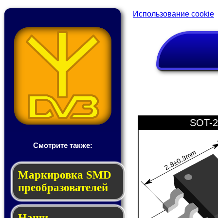
Использование cookie
SOT-2
Смотрите также:
2.8±0.3mm
Мар­ки­ров­ка SMD
пре­об­ра­зо­ва­те­лей
Наши