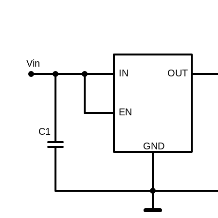
Vin
IN
OUT
EN
C1
GND