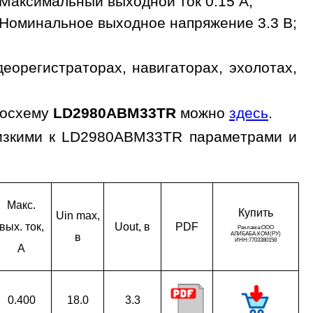
Максимальный выходной ток 0.15 A;
Номинальное выходное напряжение 3.3 В;
орегистраторах, навигаторах, эхолотах,
росхему
LD2980ABM33TR
можно
здесь
.
лизкими к LD2980ABM33TR параметрами и
Макс.
Ку­пить
Uin max,
вых. ток,
Uout, в
PDF
в
A
0.400
18.0
3.3