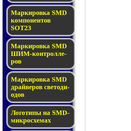
Маркировка SMD
ком­по­нен­тов
SOT23
Маркировка SMD
ШИМ-кон­трол­ле­
ров
Маркировка SMD
драй­ве­ров све­то­ди­
о­дов
Логотипы на SMD-
мик­ро­схе­мах