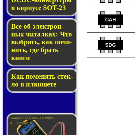
в кор­пу­се SOT-23
GAH
Все об элек­трон­
ных чи­тал­ках: Что
выб­рать, как по­чи­
SDG
нить, где брать
кни­ги
Как по­ме­нять стек­
ло в планшете