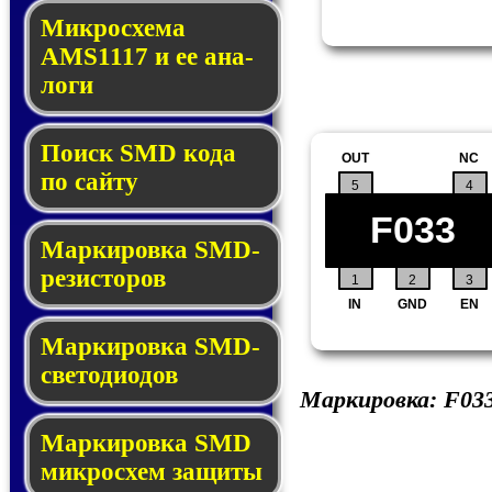
Микросхема
AMS1117 и ее ана­
ло­ги
Поиск SMD ко­да
OUT
NC
по сай­ту
5
4
F033
Маркировка SMD-
ре­зис­то­ров
1
2
3
IN
GND
EN
Маркировка SMD-
све­то­дио­дов
Маркировка:
F03
Мар­ки­ров­ка SMD
мик­рос­хем защиты