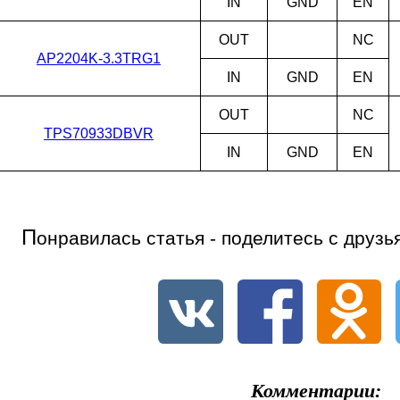
IN
GND
EN
OUT
NC
AP2204K-3.3TRG1
IN
GND
EN
OUT
NC
TPS70933DBVR
IN
GND
EN
П
онравилась статья - поделитесь с друзь
Комментарии: