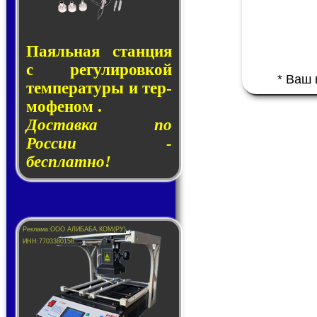
Паяльная стан­ция
с ре­гу­ли­ров­кой
* Ваш
тем­пе­ра­ту­ры и тер­
мо­фе­ном .
Доставка по
России -
бесплатно!