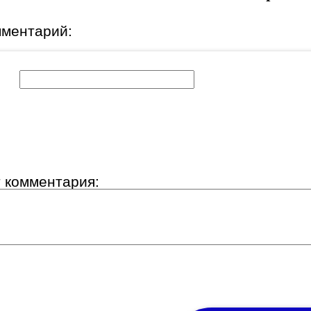
мментарий:
к:
т комментария: