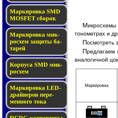
Мар­ки­ров­ка SMD
MOSFET сбо­рок
М
икросхемы 
тонометрах и др
Мар­ки­ров­ка мик­
ро­схем за­щи­ты ба­
П
осмотреть 
та­рей
П
редлагаем 
аналогичной цо
Корпуса SMD мик­
ро­схем
Мар­ки­ров­ка
Маркировка LED-
драй­ве­ров пе­ре­
мен­но­го то­ка
BB
yp
DCDC-кон­вер­те­ры