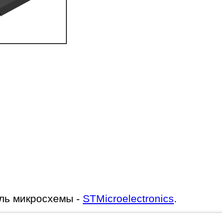
ль микросхемы -
STMicroelectronics
.