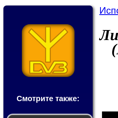
Исп
Ли
Смотрите также: