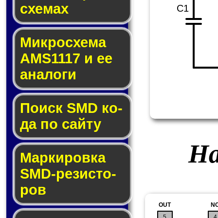
схе­мах
C1
Микросхема
AMS1117 и ее
ана­ло­ги
Поиск SMD ко­
да по сай­ту
На
Маркировка
SMD-ре­зис­то­
ров
OUT
N
5
4