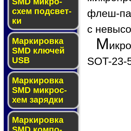
SMD мик­ро­
схем под­свет­
флеш-па
ки
с невыс
М
Маркировка
икр
SMD клю­чей
SOT-23-5
USB
Маркировка
SMD мик­рос­
хем за­ряд­ки
Маркировка
SMD ком­по­