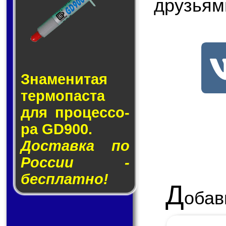
друзьям
Знаменитая
тер­мо­пас­та
для про­цес­со­
ра GD900.
Доставка по
России -
бесплатно!
Д
обав