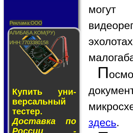
могу
видеоре
эхолот
малогаба
П
ос
докум
Купить уни­
вер­саль­ный
микросх
тес­тер.
Доставка по
здесь
.
России -