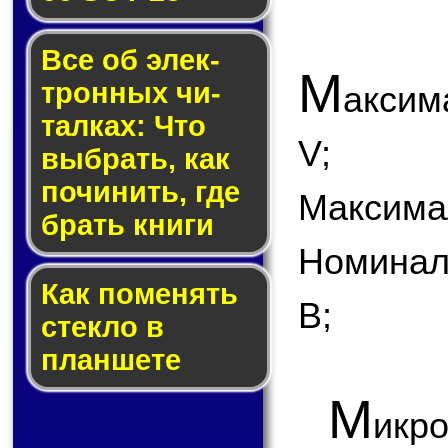
Все об элек­
М
трон­ных чи­
аксим
тал­ках: Что
V;
выб­рать, как
по­чи­нить, где
Максимал
брать кни­ги
Номинал
Как по­ме­нять
В;
стек­ло в
планшете
М
икр