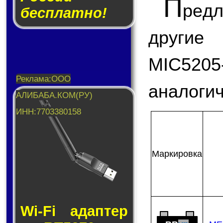
П
ред
бесплатно!
другие
MIC520
аналогич
Мар­ки­ров­ка
Wi-Fi адап­тер