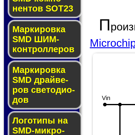
нен­тов SOT23
П
рои
Маркировка
SMD ШИМ-
Microchi
кон­трол­ле­ров
Маркировка
SMD драй­ве­
ров све­то­ди­о­
Vin
дов
Логотипы на
SMD-мик­ро­