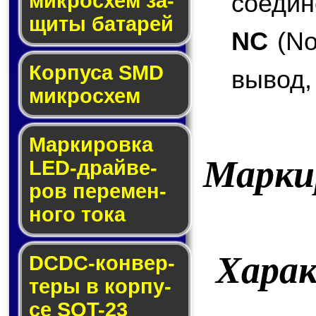
соедин
мик­ро­схем за­
щи­ты ба­та­рей
NC
(No
Корпуса SMD
вывод,
мик­ро­схем
Маркировка
Марки
LED-драй­ве­
ров пе­ре­мен­
но­го то­ка
Хара
DCDC-кон­вер­
те­ры в кор­пу­
се SOT-23