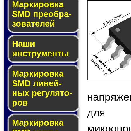
Мар­ки­ров­ка
SMD пре­об­ра­
2.8±0.3mm
зо­ва­те­лей
Наши
инструменты
2 x 0.95mm
Маркировка
SMD ли­ней­
ных ре­гу­ля­то­
напряже
ров
для 
Маркировка
микроп