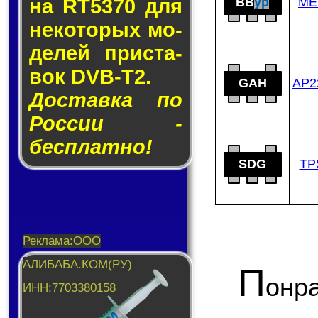
BB
yp
ME
на RT5370 для
не­ко­то­рых мо­
де­лей прис­та­
вок DVB-T2.
GAH
AP2
Доставка по
России -
бесплатно!
SDG
TP
П
онр