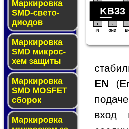
Маркировка
KB33
SMD-све­то­
дио­дов
1
2
3
IN
GND
E
Мар­ки­ров­ка
SMD мик­рос­
хем защиты
стабил
Мар­ки­ров­ка
EN
(En
SMD MOSFET
подаче
сбо­рок
вход 
Мар­ки­ров­ка