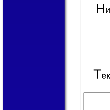
Н
Т
е