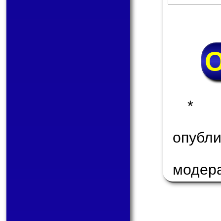
* 
опуб
модер