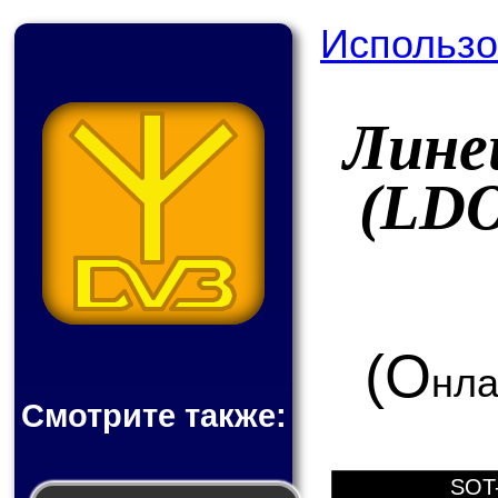
Использо
Лине
(LDO
(О
нла
Смотрите также:
SOT-